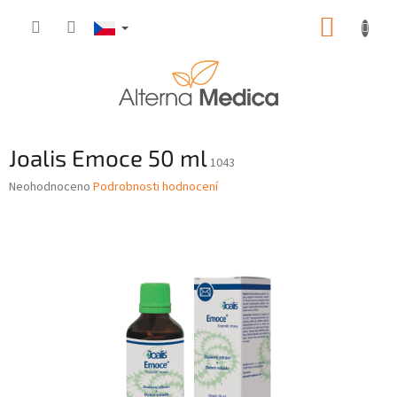
Přejít
NÁKUP
na
obsah
KOŠÍK
Joalis Emoce 50 ml
1043
Průměrné
Neohodnoceno
Podrobnosti hodnocení
hodnocení
produktu
je
0,0
z
5
hvězdiček.