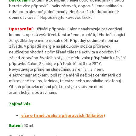
Dávkování
:
2x denně 10 kapek, není-li doporučeno jinak. Pokud
berete více přípravků Joalis zároveň, doporučujeme aplikaci s
odstupem alespoň jedné minuty. Nepřekračujte doporučené
denní dávkování. Nepoužívejte kovovou lžičku!
Upozornění:
Užívání přípravku Calon nenahrazuje preventivní
kolonoskopická vyšetření. Není určeno pro děti, těhotné a kojící
ženy. Ukládejte mimo dosah dětí. Případný sediment není na
závadu. V případě alergie na jakoukoliv složku přípravek
neužívejte! Vhodná a přiměřená tělesná aktivita a dodržování
zásad zdravého životního stylu je efektivním přispěním k užívání
přípravku Calon. Skladujte při teplotě od 5 do 25° C.
Nevystavujte přímému slunečnímu záření ani silnému
elektromagnetickému poli (tj. ne méně než pět centimetrů od
mikrovlnné trouby, lednice, televize nebo mobilního telefonu).
Obsah přípravku nesmí přijít do styku s kovem nebo
aromatickými potravinami.
Zajímá Vás
:
více o firmě Joalis a přípravcích (klikněte)
Balení:
50 ml