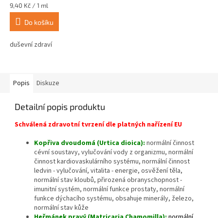
Měrná
9,40 Kč / 1 ml
cena:
Do košíku
duševní zdraví
Popis
Diskuze
Detailní popis produktu
Schválená zdravotní tvrzení dle platných nařízení EU
Kopřiva dvoudomá (Urtica dioica):
normální činnost
cévní soustavy, vylučování vody z organizmu, normální
činnost kardiovaskulárního systému, normální činnost
ledvin - vylučování, vitalita - energie, osvěžení těla,
normální stav kloubů, přirozená obranyschopnost -
imunitní systém, normální funkce prostaty, normální
funkce dýchacího systému, obsahuje minerály, železo,
normální stav kůže
Heřmánek pravý (Matricaria Chamomilla):
normální