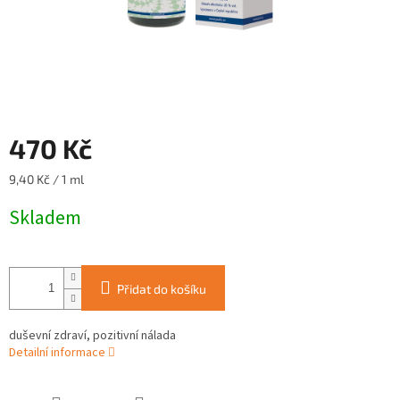
470 Kč
Měrná
9,40 Kč / 1 ml
cena:
Skladem
Přidat do košíku
duševní zdraví, pozitivní nálada
Detailní informace