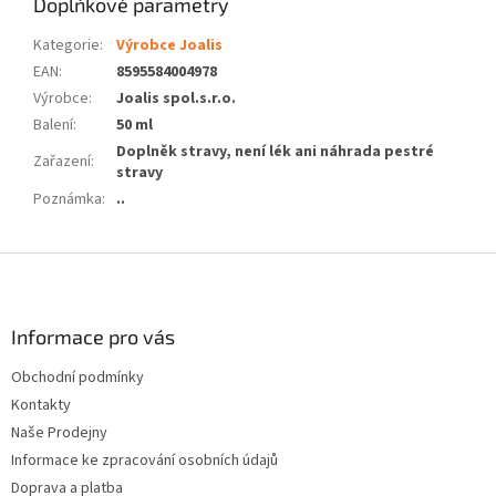
Doplňkové parametry
Kategorie
:
Výrobce Joalis
EAN
:
8595584004978
Výrobce
:
Joalis spol.s.r.o.
Balení
:
50 ml
Doplněk stravy, není lék ani náhrada pestré
Zařazení
:
stravy
Poznámka
:
..
Z
á
p
a
Informace pro vás
t
Obchodní podmínky
í
Kontakty
Naše Prodejny
Informace ke zpracování osobních údajů
Doprava a platba