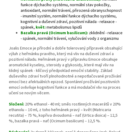
funkce dýchacího systému, normální stav pokožky,
antioxidant, normální trávení, přirozená obranyschopnost
- imunitní systém, normální funkce dýchacího systému,
kognitivní a duševní zdraví, pozitivní nálada - relaxace -
spánek,
květ:
metabolismus lipidů
Bazalka pravá (Ocimum basilicum):
zklidnění - relaxace
- spánek, normální trávení, vylučování vody z organizmu
Joalis Emoce je přírodní a dobře tolerovaný přípravek obsahující
výluh z heřmánku pravého, který má vliv na duševní zdraví a
pozitivní náladu. Heřmánek pravý v přípravku Emoce obsahuje
aromatické kyseliny, steroidy a glykosidy, které mají vliv na
klidný spánek - klíčový předpoklad emoční stability. Základ
duševního zdraví tvoří plnohodnotné a nepotlačované prožívání
emocí bez afektuálních epizod. Spontánní prožívání pozitivních
emocí ovlivňuje kognitivní funkce a má modulační vliv na proces
učení se novým věcem.
Složení:
20% ethanol - 40 ml; směs rostlinných macerátů v 20%
ethanolu – 10 ml, z toho heřmánek pravý – květ (Matricaria
recutita) – 75 %, kopřiva dvoudomá – nať (Urtica dioica) – 12,5
%, bazalka pravá – nať (Ocimum basilicum) – 12,5 %.