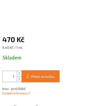
470 Kč
Měrná
9,40 Kč / 1 ml
cena:
Skladem
Přidat do košíku
krev - pročištění
Detailní informace