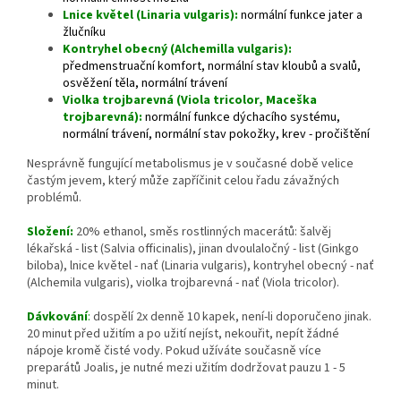
Lnice květel (Linaria vulgaris):
normální funkce jater a
žlučníku
Kontryhel obecný (Alchemilla vulgaris):
předmenstruační komfort, normální stav kloubů a svalů,
osvěžení těla, normální trávení
Violka trojbarevná (Viola tricolor, Maceška
trojbarevná):
normální funkce dýchacího systému,
normální trávení, normální stav pokožky, krev - pročištění
Nesprávně fungující metabolismus je v současné době velice
častým jevem, který může zapříčinit celou řadu závažných
problémů.
Složení:
20% ethanol, směs rostlinných macerátů: šalvěj
lékařská - list (Salvia officinalis), jinan dvoulaločný - list (Ginkgo
biloba), lnice květel - nať (Linaria vulgaris), kontryhel obecný - nať
(Alchemila vulgaris), violka trojbarevná - nať (Viola tricolor).
Dávkování
:
dospělí 2x denně 10 kapek, není-li doporučeno jinak.
20 minut před užitím a po užití nejíst, nekouřit, nepít žádné
nápoje kromě čisté vody. Pokud užíváte současně více
preparátů Joalis, je nutné mezi užitím dodržovat pauzu 1 - 5
minut.