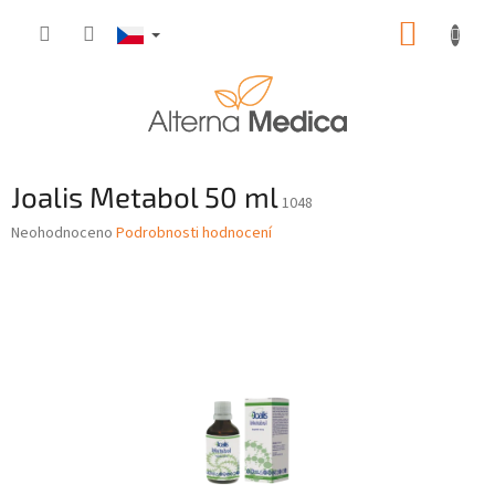
Přejít
NÁKUP
na
obsah
KOŠÍK
Joalis Metabol 50 ml
1048
Průměrné
Neohodnoceno
Podrobnosti hodnocení
hodnocení
produktu
je
0,0
z
5
hvězdiček.