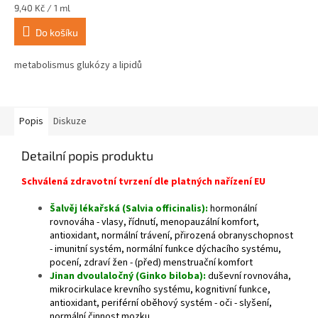
Měrná
9,40 Kč / 1 ml
cena:
Do košíku
metabolismus glukózy a lipidů
Popis
Diskuze
Detailní popis produktu
Schválená zdravotní tvrzení dle platných nařízení EU
Šalvěj lékařská (Salvia officinalis):
hormonální
rovnováha - vlasy, řídnutí, menopauzální komfort,
antioxidant, normální trávení, přirozená obranyschopnost
- imunitní systém, normální funkce dýchacího systému,
pocení, zdraví žen - (před) menstruační komfort
Jinan dvoulaločný (Ginko biloba):
duševní rovnováha,
mikrocirkulace krevního systému, kognitivní funkce,
antioxidant, periférní oběhový systém - oči - slyšení,
normální činnost mozku