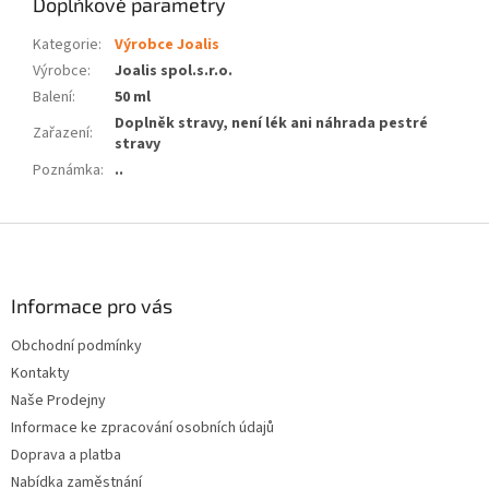
Doplňkové parametry
Kategorie
:
Výrobce Joalis
Výrobce
:
Joalis spol.s.r.o.
Balení
:
50 ml
Doplněk stravy, není lék ani náhrada pestré
Zařazení
:
stravy
Poznámka
:
..
Z
á
p
a
Informace pro vás
t
Obchodní podmínky
í
Kontakty
Naše Prodejny
Informace ke zpracování osobních údajů
Doprava a platba
Nabídka zaměstnání