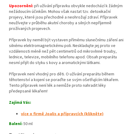
Upozornění:
při užívání přípravku obvykle nedochází k žádným
nežádoucím účinkům. Mohou však nastat tzv. detoxikační
projevy, které jsou přechodné a neohrožují zdraví. Přípravek
neužívejte v průběhu akutní choroby a silných nepříjemně
prožívaných projevech.
Přípravek by neměl být vystaven přímému slunečnímu záření ani
silnému elektromagnetickému poli. Neskladujte jej proto ve
vzdálenosti méně než pět centimetrů od mikrovlnné trouby,
lednice, televize, mobilního telefonu apod. Obsah preparátu
nesmí přijít do styku s kovy a aromatickými látkami.
Přípravek není vhodný pro děti. O užívání preparátu během
těhotenství a kojení se poraďte se svým ošetřujícím lékařem.
Tento přípravek není lék a nemůže proto nahradit léky
předepsané lékařem!
Zajímá Vás
:
více o firmě Joalis a přípravcích (klikněte)
Balení:
50 ml