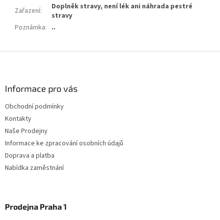
Doplněk stravy, není lék ani náhrada pestré
Zařazení
:
stravy
Poznámka
:
..
Z
á
p
a
Informace pro vás
t
Obchodní podmínky
í
Kontakty
Naše Prodejny
Informace ke zpracování osobních údajů
Doprava a platba
Nabídka zaměstnání
Prodejna Praha 1