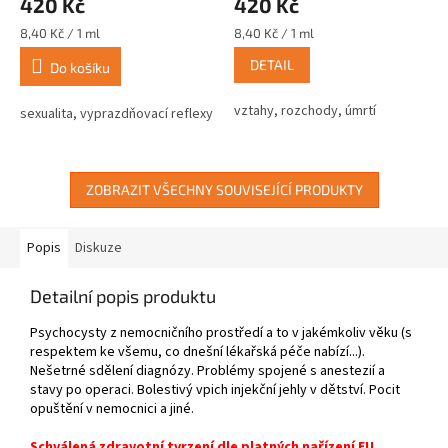
420 Kč
420 Kč
Měrná
Měrná
8,40 Kč / 1 ml
8,40 Kč / 1 ml
cena:
cena:
DETAIL
Do košíku
vztahy, rozchody, úmrtí
sexualita, vyprazdňovací reflexy
ZOBRAZIT VŠECHNY SOUVISEJÍCÍ PRODUKTY
Popis
Diskuze
Detailní popis produktu
Psychocysty z nemocničního prostředí a to v jakémkoliv věku (s
respektem ke všemu, co dnešní lékařská péče nabízí...).
Nešetrné sdělení diagnózy. Problémy spojené s anestezií a
stavy po operaci. Bolestivý vpich injekční jehly v dětství. Pocit
opuštění v nemocnici a jiné.
Schválená zdravotní tvrzení dle platných nařízení EU