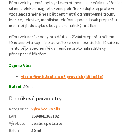
Přípravek by neměl být vystaven přímému slunečnímu záření ani
silnému elektromagnetickému poli. Neskladujte jej proto ve
vzdálenosti méně než pět centimetrů od mikrovlnné trouby,
lednice, televize, mobilního telefonu apod. Obsah preparátu
nesmí přijít do styku s kovy a aromatickými látkami.
Přípravek není vhodný pro děti. O užívání preparátu během
těhotenství a kojení se poraďte se svým ošetřujícím lékařem.
Tento přípravek není lék a nemůže proto nahradit léky
předepsané lékařem!
Zajímá Vás
:
více o firmě Joalis a přípravcích (klikněte)
Balení:
50 ml
Doplňkové parametry
Kategorie
:
Výrobce Joalis
EAN
:
8594041365102
Výrobce
:
Joalis spol.s.r.o.
Balení
:
50 ml