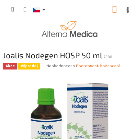
Přejít
NÁKUP
na
obsah
KOŠÍK
Joalis Nodegen HOSP 50 ml
2880
Průměrné
Neohodnoceno
Podrobnosti hodnocení
Akce
Výprodej
hodnocení
produktu
je
0,0
z
5
hvězdiček.