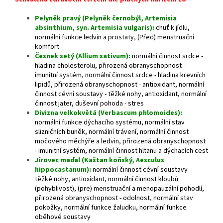
Pelyněk pravý (Pelyněk černobýl, Artemisia
absinthium, syn. Artemisia vulgaris)
:
chuť k jídlu,
normální funkce ledvin a prostaty, (Před) menstruační
komfort
Česnek setý (Allium sativum):
n
ormální činnost srdce -
hladina cholesterolu, přirozená obranyschopnost -
imunitní systém, normální činnost srdce - hladina krevních
lipidů, přirozená obranyschopnost - antioxidant, normální
činnost cévní soustavy - těžké nohy, antioxidant, normální
činnost jater, duševní pohoda - stres
Divizna velkokvětá (Verbascum phlomoides):
normální funkce dýchacího systému, normální stav
slizničních buněk, normální trávení, normální činnost
močového měchýře a ledvin, přirozená obranyschopnost
- imunitní systém, normální činnost hltanu a dýchacích cest
Jírovec maďal (Kaštan koňský, Aesculus
hippocastanum):
normální činnost cévní soustavy -
těžké nohy, antioxidant, normální činnost kloubů
(pohyblivost), (pre) menstruační a menopauzální pohodlí,
přirozená obranyschopnost - odolnost, normální stav
pokožky, normální funkce žaludku, normální funkce
oběhové soustavy