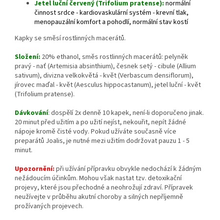
Jetel luční červený (Trifolium pratense):
normální
činnost srdce - kardiovaskulární systém - krevní tlak,
menopauzální komfort a pohodlí, normální stav kostí
Kapky se směsí rostlinných macerátů.
Složení:
20% ethanol, směs rostlinných macerátů: pelyněk
pravý - nať (Artemisia absinthium), česnek setý - cibule (Allium
sativum), divizna velkokvětá - květ (Verbascum densiflorum),
jírovec maďal - květ (Aesculus hippocastanum), jetel luční - květ
(Trifolium pratense).
Dávkování
:
dospělí 2x denně 10 kapek, není-li doporučeno jinak.
20 minut před užitím a po užití nejíst, nekouřit, nepít žádné
nápoje kromě čisté vody. Pokud užíváte současně více
preparátů Joalis, je nutné mezi užitím dodržovat pauzu 1 - 5
minut.
Upozornění:
při užívání přípravku obvykle nedochází k žádným
nežádoucím účinkům. Mohou však nastat tzv. detoxikační
projevy, které jsou přechodné a neohrožují zdraví. Přípravek
neužívejte v průběhu akutní choroby a silných nepříjemně
prožívaných projevech.