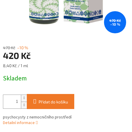
470 Kč
–10 %
470 Kč
–10 %
420 Kč
Měrná
8,40 Kč / 1 ml
cena:
Skladem
Přidat do košíku
psychocysty z nemocničního prostředí
Detailní informace