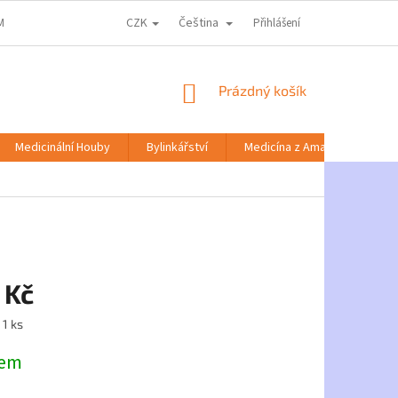
CZK
Čeština
MACE KE ZPRACOVÁNÍ OSOBNÍCH ÚDAJŮ
DOPRAVA A PLATBA
Přihlášení
NABÍD
NÁKUPNÍ
Prázdný košík
KOŠÍK
Medicinální Houby
Bylinkářství
Medicína z Amazonie
 Kč
 1 ks
dem