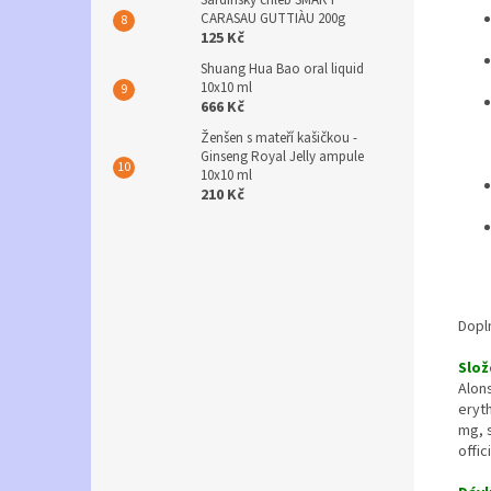
Sardínsky chléb SMART
CARASAU GUTTIÀU 200g
125 Kč
Shuang Hua Bao oral liquid
10x10 ml
666 Kč
Ženšen s mateří kašičkou -
Ginseng Royal Jelly ampule
10x10 ml
210 Kč
Dopl
Slož
Alons
eryth
mg, s
offic