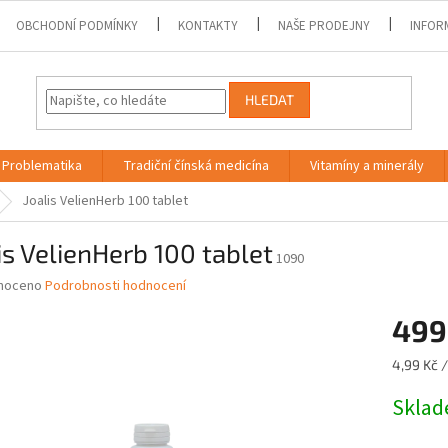
OBCHODNÍ PODMÍNKY
KONTAKTY
NAŠE PRODEJNY
INFOR
HLEDAT
Problematika
Tradiční čínská medicína
Vitamíny a minerály
Joalis VelienHerb 100 tablet
is VelienHerb 100 tablet
1090
né
noceno
Podrobnosti hodnocení
ní
499
u
Měrná
4,99 Kč /
cena:
Skla
ek.