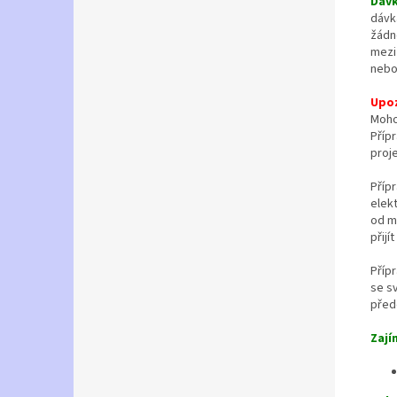
Dáv
dávka
žádn
mezi
nebo 
Upo
Moho
Příp
proj
Příp
elek
od m
přijí
Příp
se s
před
Zají