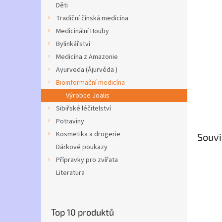
a
Děti
n
Tradiční čínská medicína
e
Medicinální Houby
l
Bylinkářství
Medicína z Amazonie
Ayurveda (Ájurvéda )
Bioinformační medicína
Výrobce Joalis
Sibiřské léčitelství
Potraviny
Kosmetika a drogerie
Souvi
Dárkové poukazy
Přípravky pro zvířata
Literatura
Top 10 produktů