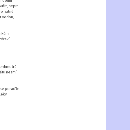
í denní
uřit, nepít
je nutné
t vodou,
inkům.
draví.
h
centimetrů
rátu nesmí
 se poraďte
léky