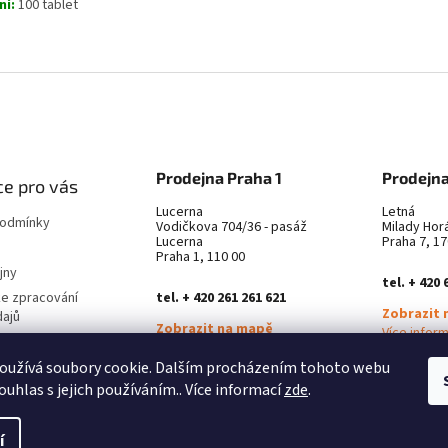
ní:
100 tablet
Prodejna Praha 1
Prodejna
e pro vás
Lucerna
Letná
podmínky
Vodičkova 704/36 - pasáž
Milady Hor
Lucerna
Praha 7, 17
Praha 1, 110 00
jny
tel. + 420 
ke zpracování
tel. + 420 261 261 621
Zobrazit 
dajů
Zobrazit na mapě
Více infor
latba
Více informací ZDE
oužívá soubory cookie. Dalším procházením tohoto webu
městnání
ouhlas s jejich používáním.. Více informací
zde
.
í