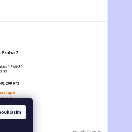
 Praha 7
ákové 546/50
0 00
601 200 672
na mapě
mací ZDE
Souhlasím