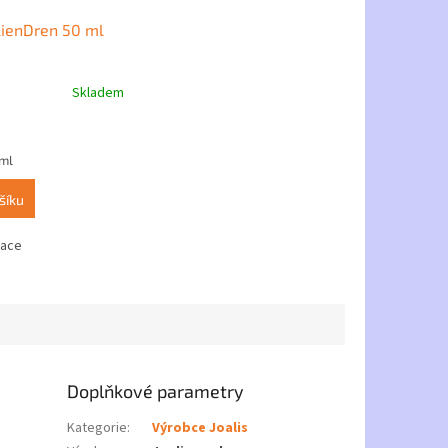
elienDren 50 ml
Skladem
 ml
šíku
lace
Doplňkové parametry
Kategorie
:
Výrobce Joalis