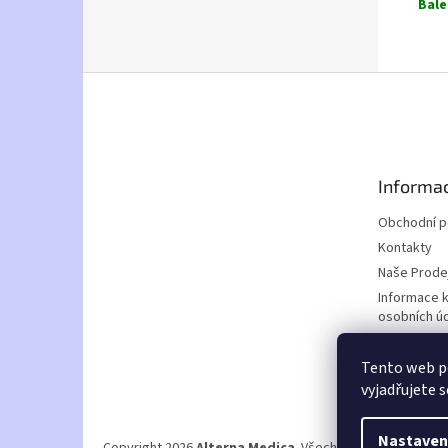
Bale
Z
á
p
a
t
Informac
í
Obchodní 
Kontakty
Naše Prode
Informace 
osobních ú
Doprava a p
Tento web p
Nabídka za
vyjadřujete s
Nastaven