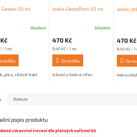
s Gastex 50 ml
Joalis GasteDren 50 ml
Joalis V
Skladem
Skladem
 Kč
470 Kč
470 Kč
Měrná
Měrná
 / 1 ml
9,40 Kč / 1 ml
9,40 Kč / 1
cena:
cena:
o košíku
Do košíku
Do ko
, játra, střevní trakt
trávení a funkce střev
mikrocirku
s
Diskuze
ailní popis produktu
álená zdravotní tvrzení dle platných nařízení EU