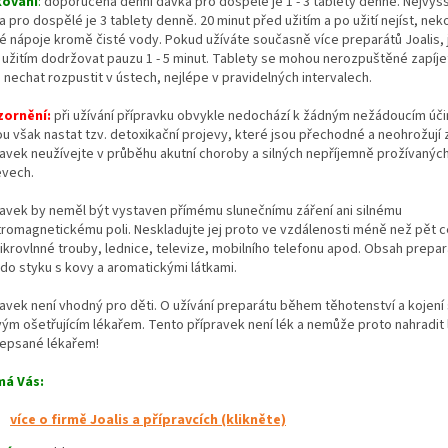
kování
:
doporučená denní dávka pro dospělé je 1 - 3 tablety denně. Nejvyšš
 pro dospělé je 3 tablety denně. 20 minut před užitím a po užití nejíst, neko
é nápoje kromě čisté vody. Pokud užíváte současně více preparátů Joalis, 
 užitím dodržovat pauzu 1 - 5 minut. Tablety se mohou nerozpuštěné zapíje
nechat rozpustit v ústech, nejlépe v pravidelných intervalech.
zornění:
při užívání přípravku obvykle nedochází k žádným nežádoucím úč
u však nastat tzv. detoxikační projevy, které jsou přechodné a neohrožují z
ravek neužívejte v průběhu akutní choroby a silných nepříjemně prožívanýc
evech.
ravek by neměl být vystaven přímému slunečnímu záření ani silnému
tromagnetickému poli. Neskladujte jej proto ve vzdálenosti méně než pět 
ikrovlnné trouby, lednice, televize, mobilního telefonu apod. Obsah prepa
t do styku s kovy a aromatickými látkami.
ravek není vhodný pro děti. O užívání preparátu během těhotenství a kojení
vým ošetřujícím lékařem. Tento přípravek není lék a nemůže proto nahradit 
epsané lékařem!
má Vás
:
více o firmě Joalis a přípravcích (klikněte)