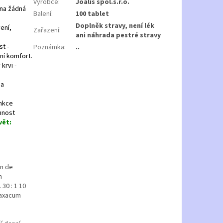
Výrobce
:
Joalis spol.s.r.o.
ena žádná
Balení
:
100 tablet
Doplněk stravy, není lék
ení,
Zařazení
:
ani náhrada pestré stravy
t -
Poznámka
:
..
ní komfort.
krvi -
 a
unkce
nnost
vět:
an de
m
 30 : 1 10
araxacum