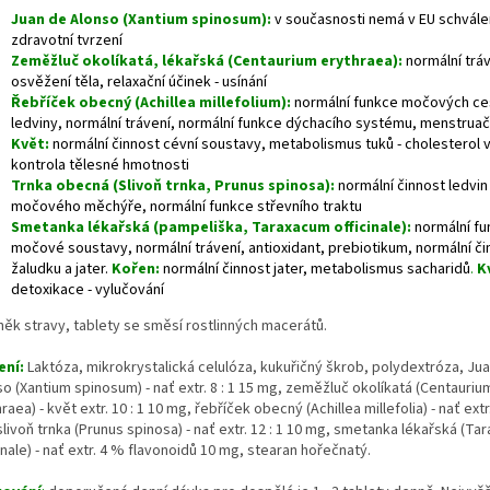
Juan de Alonso (Xantium spinosum):
v současnosti nemá v EU schvál
zdravotní tvrzení
Zeměžluč okolíkatá, lékařská (Centaurium erythraea):
normální tráv
osvěžení těla, relaxační účinek - usínání
Řebříček obecný (Achillea millefolium):
normální funkce močových ces
ledviny, normální trávení, normální funkce dýchacího systému, menstruač
Květ:
normální činnost cévní soustavy, metabolismus tuků - cholesterol v 
kontrola tělesné hmotnosti
Trnka obecná (Slivoň trnka, Prunus spinosa):
normální činnost ledvin
močového měchýře, normální funkce střevního traktu
Smetanka lékařská (pampeliška, Taraxacum officinale):
normální f
močové soustavy, normální trávení, antioxidant, prebiotikum, normální či
žaludku a jater.
Kořen:
normální činnost jater, metabolismus sacharidů
.
K
detoxikace - vylučování
něk stravy, tablety se směsí rostlinných macerátů.
ení
:
Laktóza, mikrokrystalická celulóza, kukuřičný škrob, polydextróza, Ju
o (Xantium spinosum) - nať extr. 8 : 1 15 mg, zeměžluč okolíkatá (Centauriu
raea) - květ extr. 10 : 1 10 mg, řebříček obecný (Achillea millefolia) - nať extr.
livoň trnka (Prunus spinosa) - nať extr. 12 : 1 10 mg, smetanka lékařská (T
inale) - nať extr. 4 % flavonoidů 10 mg, stearan hořečnatý.