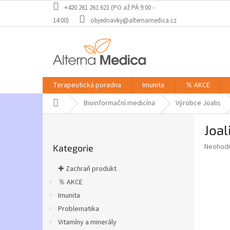
Přejít
+420 261 261 621 (PO až PÁ 9:00 -
na
14:00)
objednavky@alternamedica.cz
obsah
Terapeutická poradna
Imunita
％ AKCE
Domů
Bioinformační medicína
Výrobce Joalis
P
Joal
o
Přeskočit
s
Průměr
Neohod
Kategorie
kategorie
t
hodnoce
r
produkt
✚ Zachraň produkt
a
je
％ AKCE
0,0
n
z
Imunita
n
5
í
Problematika
hvězdič
p
Vitamíny a minerály