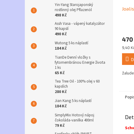
Yin-Yang Starojaponský
Joali
rostlinný olej Pflazenöl
498 Kč
Assh Vasa - vápený katalyzátor
90 kapslí
490 Kč
470
Wutong 5 ks náplastí
Měrná
9,40 Kč
184 Kč
cena:
TianDe Denní vložky s
D
fytomembránou Energie života
1 ks
65 Kč
žaludek
Tea Tree Oil - 100% olej v 60
kapslích
280 Kč
Popi
Jian Kang 5 ks náplastí
184 Kč
SimplyMix Hotový nápoj
Det
čokoláda-vanilka 400ml
79 Kč
Schv