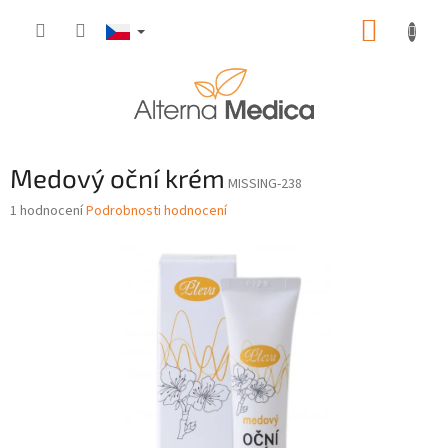
Přejít
NÁKUP
na
obsah
KOŠÍK
Medový oční krém
MISSING-238
Průměrné
1 hodnocení
Podrobnosti hodnocení
hodnocení
produktu
je
5,0
z
5
hvězdiček.