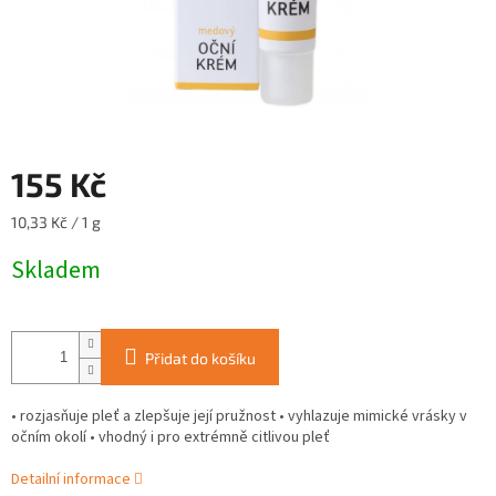
155 Kč
Měrná
10,33 Kč / 1 g
cena:
Skladem
Přidat do košíku
• rozjasňuje pleť a zlepšuje její pružnost • vyhlazuje mimické vrásky v
očním okolí • vhodný i pro extrémně citlivou pleť
Detailní informace