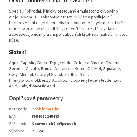
Olivem obnoví strukturu vaší pleti
Speciální přírodní, klinicky testovaný emulgátor z olivového
oleje Olivem 1000 obnovuje strukturu kůže a posiluje její
bariérové funkce, dále přispívá k dlouhodobé hydrataci a také
omezuje známky stárnutí tím, že tvoří tzv. tekuté krystaly a
zabezpečuje účinný transport aktivních látek i do hlubších vrstev
kůže.
Složení
Aqua, Caprylic/Capric Triglyceride, Cetearyl Olivate, Glycerin,
Sorbitan Olivate, Prunus Armeniaca Kernel Oil, Mel, Squalane,
Cetyl Alcohol, Caprylyl Glycol, Xanthan Gum,
Phenylpropanol,Benzyl Alcohol, Tocopheryl Acetate, Benzoic
Acid, Dehydroacetic Acid
Doplňkové parametry
Kategorie
:
Problematika
EAN
:
8594022240473
Zařazení
:
Kosmetický přípravek
Výrobce
:
PLEVA