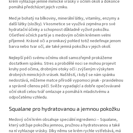
krém vyhlazuje jemné mimické vrásky v očním okolí a dokonce
pomáhá předcházet jejich vzniku.
Med je bohatý na bílkoviny, minerální látky, vitamíny, enzymy a
další látky (složky). V kosmetice se využívá zejména pro své
hydratační účinky a schopnost důkladně vyživit pokožku.
Ošetření očních partií je s medovým očním krémem velmi
příjemné. Krásné oči a pronikavý pohled totiž nedefinuje jenom
barva nebo tvar očí, ale také jemná pokožka v jejich okolí.
Nejlepší péči svému očnímu okolí samozřejmě prokážeme
dostatkem spánku. Stres a probdělé noci se mohou projevit
kruhy pod očima, drobnými otoky očí i zvýšeným výskytem
drobných mimických vrásek. Naštěstí, i když se nám spánku
nedostává, můžeme matce přírodě vypomoci jinak - pravidelnou
a správně cílenou péčí. Svěže vypadající a dobře opečovávané
oční okolí celou tvář omlazuje a pomáhá k mladistvému a
odpočatému vzhledu.
Squalane pro hydratovanou a jemnou pokožku
Medový oční krém obsahuje speciální ingredienci – Squalane,
který udržuje pokožku jemnou, pružnou a hydratovanou a také
na ní vyhlazuje vrásky. Díky němu se krém rychle vstřebává, má