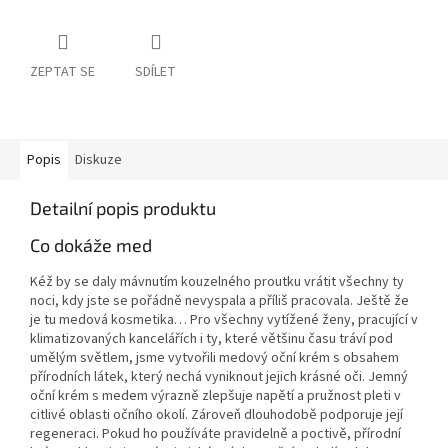
ZEPTAT SE
SDÍLET
Popis
Diskuze
Detailní popis produktu
Co dokáže med
Kéž by se daly mávnutím kouzelného proutku vrátit všechny ty
noci, kdy jste se pořádně nevyspala a příliš pracovala. Ještě že
je tu medová kosmetika… Pro všechny vytížené ženy, pracující v
klimatizovaných kancelářích i ty, které většinu času tráví pod
umělým světlem, jsme vytvořili medový oční krém s obsahem
přírodních látek, který nechá vyniknout jejich krásné oči. Jemný
oční krém s medem výrazně zlepšuje napětí a pružnost pleti v
citlivé oblasti očního okolí. Zároveň dlouhodobě podporuje její
regeneraci. Pokud ho používáte pravidelně a poctivě, přírodní