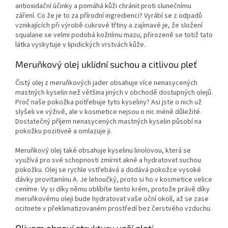
antioxidační účinky a pomáhá kůži chránit proti slunečnímu
záření. Co že je to za přírodní ingredienci? Vyrábí se z odpadů
vznikajících při výrobě cukrové třtiny a zajímavé je, že složení
squalane se velmi podobá kožnímu mazu, přirozeně se totiž tato
látka vyskytuje v lipidických vrstvách kůže.
Meruňkový olej uklidní suchou a citlivou pleť
Čistý olej z meruňkových jader obsahuje více nenasycených
mastných kyselin než většina jiných v obchodě dostupných olejů.
Proč naše pokožka potřebuje tyto kyseliny? Asi jste o nich už
slyšeli ve výživě, ale v kosmetice nejsou o nic méně důležité.
Dostatečný příjem nenasycených mastných kyselin působí na
pokožku pozitivně a omlazuje ji.
Meruňkový olej také obsahuje kyselinu linolovou, která se
využívá pro své schopnosti zmírnit akné a hydratovat suchou
pokožku. Olej se rychle vstřebává a dodává pokožce vysoké
dávky provitamínu A. Je lehoučký, proto si ho v kosmetice velice
ceníme. Vy si díky němu oblíbíte tento krém, protože právě díky
meruňkovému oleji bude hydratovat vaše oční okolí, až se zase
ocitnete v překlimatizovaném prostředí bez čerstvého vzduchu.