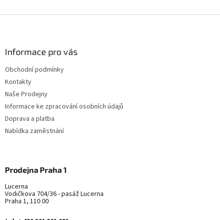
Z
á
p
a
Informace pro vás
t
Obchodní podmínky
í
Kontakty
Naše Prodejny
Informace ke zpracování osobních údajů
Doprava a platba
Nabídka zaměstnání
Prodejna Praha 1
Lucerna
Vodičkova 704/36 - pasáž Lucerna
Praha 1, 110 00