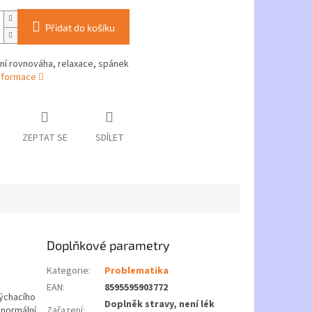
Přidat do košíku
ní rovnováha, relaxace, spánek
informace
ZEPTAT SE
SDÍLET
Doplňkové parametry
Kategorie
:
Problematika
EAN
:
8595595903772
dýchacího
Doplněk stravy, není lék
 normální
Zařazení
: