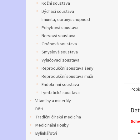
a
Kožní soustava
n
Dýchací soustava
e
Imunita, obranyschopnost
l
Pohybová soustava
Nervová soustava
Oběhová soustava
Smyslová soustava
Vylučovací soustava
Reprodukční soustava ženy
Reprodukční soustava muži
Endokrinní soustava
Popi
Lymfatická soustava
Vitamíny a minerály
Děti
Det
Tradiční čínská medicína
Schv
Medicinální Houby
Bylinkářství