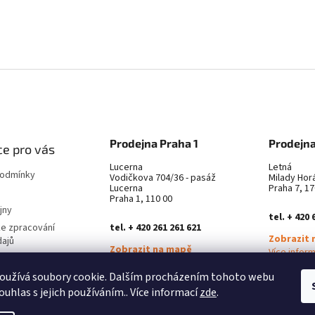
Prodejna Praha 1
Prodejna
e pro vás
Lucerna
Letná
podmínky
Vodičkova 704/36 - pasáž
Milady Hor
Lucerna
Praha 7, 17
Praha 1, 110 00
jny
tel. + 420 
ke zpracování
tel. + 420 261 261 621
Zobrazit 
dajů
Zobrazit na mapě
Více infor
latba
Více informací ZDE
oužívá soubory cookie. Dalším procházením tohoto webu
městnání
ouhlas s jejich používáním.. Více informací
zde
.