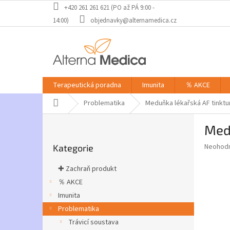
Přejít
+420 261 261 621 (PO až PÁ 9:00 -
na
14:00)
objednavky@alternamedica.cz
obsah
Terapeutická poradna
Imunita
％ AKCE
Domů
Problematika
Meduňka lékařská AF tinktu
P
Medu
o
Přeskočit
s
Průměr
Neohod
Kategorie
kategorie
t
hodnoce
r
produkt
✚ Zachraň produkt
a
je
％ AKCE
0,0
n
z
Imunita
n
5
í
Problematika
hvězdič
p
Trávicí soustava