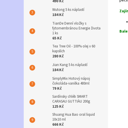
pečli
490 Kč
Wutong 5 ks náplastí
Zají
184 Kč
TianDe Denní vložky s
fytomembránou Energie života
Bale
1 ks
65 Kč
Tea Tree Oil - 100% olej v 60
kapslích
280 Kč
Jian Kang 5 ks náplastí
184 Kč
SimplyMix Hotový nápoj
čokoláda-vanilka 400ml
79 Kč
Sardínsky chléb SMART
CARASAU GUTTIÀU 200g
125 Kč
Shuang Hua Bao oral liquid
10x10 ml
666 Kč