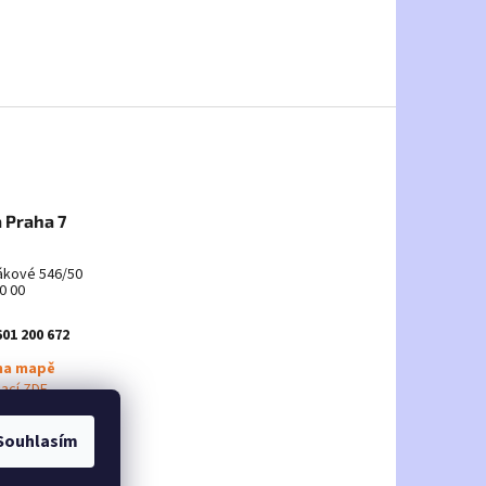
 Praha 7
ákové 546/50
0 00
601 200 672
na mapě
mací ZDE
Souhlasím