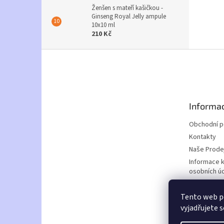
Ženšen s mateří kašičkou -
Ginseng Royal Jelly ampule
10x10 ml
210 Kč
Z
á
p
a
t
Informac
í
Obchodní 
Kontakty
Naše Prode
Informace 
osobních ú
Doprava a p
Tento web p
Nabídka za
vyjadřujete s