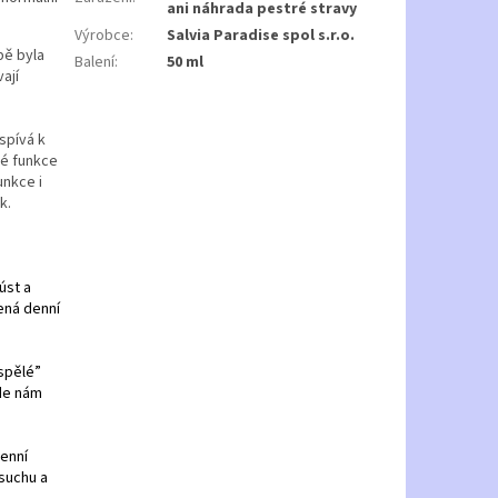
ani náhrada pestré stravy
Výrobce
:
Salvia Paradise spol s.r.o.
bě byla
Balení
:
50 ml
ají
spívá k
né funkce
unkce i
k.
úst a
ená denní
ospělé”
jde nám
denní
suchu a