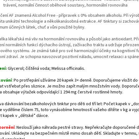
trávení, normální činnost oběhové soustavy, hormonální rovnováha
čení AF znamená Alcohol Free - přípravek s 0% obsahem alkoholu. Při výro
ta unikátní technologie a několikanásobná extrakce. AF tinktury si zachováv
um účinných látek, chuť a vůni použité byliny.
ňka lékařská má vliv na hormonální rovnováhu a působí jako antioxidant. Při
ní normálních funkcí dýchacího ústrojí, zažívacího traktu a udržuje přiroze
ového systému. Je známá také pro své harmonizující účinky na kognitivní f
vní zdraví. Je schopna navozovat pozitivní náladu, umocnit relaxaci a spáne
ení:
Glycerol; čištěná voda; Melissa officinalis.
kování
:
Po protřepání užíváme 20 kapek 3× denně. Doporučujeme vložit do 
at vstřebat přes sliznice. Je možno zapít malým množstvím vody. Doporuč
a obsahuje výtažek odpovídající 1 294 mg čerstvé rostlinné hmoty.
va dávkování bezalkoholových tinktur pro děti od tří let: Počet kapek v „d
e vydělíme číslem 75, toto vynásobíme hmotností vašeho dítěte v kg a vy
t kapek v „dětské” dávce.
zornění
: Neslouží jako náhrada pestré stravy. Nepřekračujte doporučené 
ování. Ukládejte na bezpečném místě mimo dosah dětí. Skladujte v temnu, 