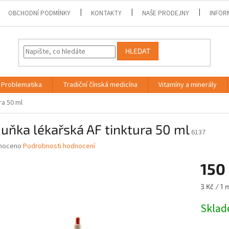
OBCHODNÍ PODMÍNKY
KONTAKTY
NAŠE PRODEJNY
INFOR
HLEDAT
Problematika
Tradiční čínská medicína
Vitamíny a minerály
ra 50 ml
ňka lékařská AF tinktura 50 ml
6137
né
noceno
Podrobnosti hodnocení
ní
150
u
Měrná
3 Kč / 1 
cena:
Skla
ek.