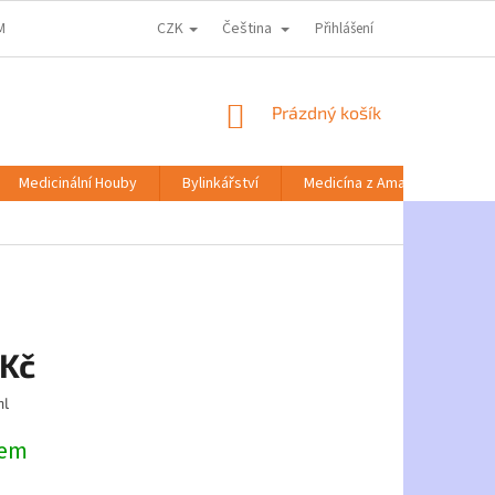
CZK
Čeština
MACE KE ZPRACOVÁNÍ OSOBNÍCH ÚDAJŮ
DOPRAVA A PLATBA
Přihlášení
NABÍD
NÁKUPNÍ
Prázdný košík
KOŠÍK
Medicinální Houby
Bylinkářství
Medicína z Amazonie
 Kč
ml
dem