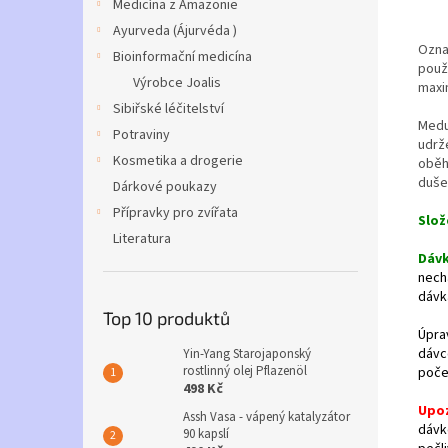
Medicína z Amazonie
Ayurveda (Ájurvéda )
Ozna
Bioinformační medicína
použi
Výrobce Joalis
maxim
Sibiřské léčitelství
Medu
Potraviny
udrže
Kosmetika a drogerie
oběh
duše
Dárkové poukazy
Přípravky pro zvířata
Slož
Literatura
Dáv
nech
dávk
Top 10 produktů
Úpra
dávc
Yin-Yang Starojaponský
rostlinný olej Pflazenöl
poče
498 Kč
Upo
Assh Vasa - vápený katalyzátor
dávk
90 kapslí