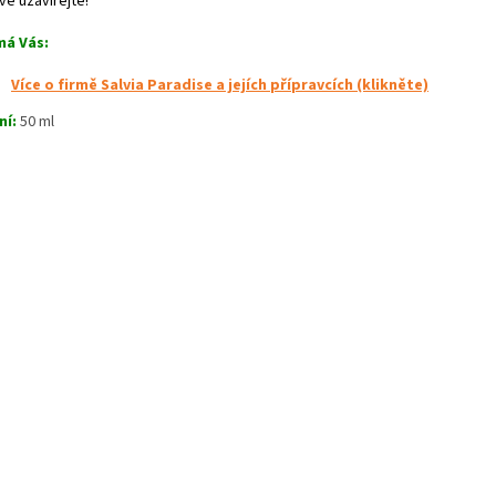
vě uzavírejte!
má Vás:
Více o firmě Salvia Paradise a jejích přípravcích (klikněte)
ní:
50 ml