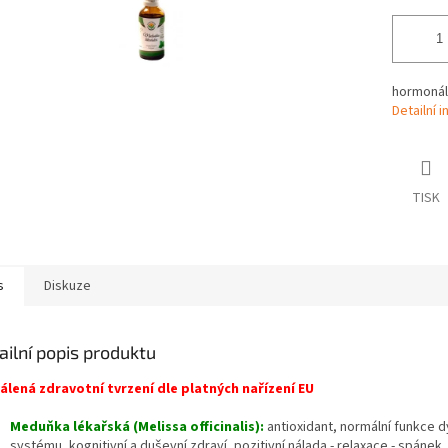
hormonál
Detailní 
TISK
s
Diskuze
ailní popis produktu
álená zdravotní tvrzení dle platných nařízení EU
Meduňka lékařská (Melissa officinalis):
antioxidant, normální funkce 
systému, kognitivní a duševní zdraví, pozitivní nálada - relaxace - spánek,