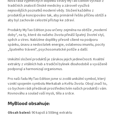
Nová řada výjimečných doplňků stravy MyTao Edition vychází z
tradičních znalostí čínské medicíny a zároveň využívá
nejnovějších poznatků moderní vědy. Složení každého z
produktů je koncipováno tak, aby primárně řešilo příčinu obtíží a
aby byl zachován celostní přístup ke zdraví.
Produkty MyTao Edition jsou určeny zejména na obtíže „moderní
doby“, na ty, které do našeho života přináší špatný životní styl,
spěch a stres. Nabízíme doplňky přesně cílené na podporu
spánku, únavu a nedostatek energie, oslabenou imunitu, pocity
„špatného trávení“, psychosomatické potíže a další.
Unikátní složení produktů je zárukou jejich jedinečnosti. Kvalitní
extrakty z vitálních hub a tradiční bylinek dlouhodobě a vyváženě
podporují a harmonizují organismus.
Pro naši řadu MyTao Edition jsme si zvolili unikátní symbol, který
vznikl spojením symbolu Merkabah a Květu života. Obojí značí to,
co bychom rádi předávali prostřednictvím našich produktů i vám.
Rovnováhu a soulad vaší mysli, těla a srdce.
My
Blood obsahuje:
Obsah balení:
90 kapslí á 500mg extraktu