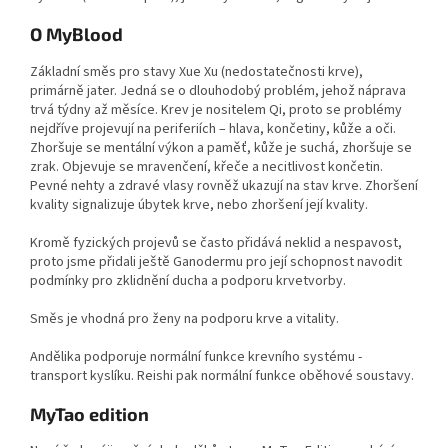
O
My
Blood
Základní směs pro stavy Xue Xu (nedostatečnosti krve),
primárně jater. Jedná se o dlouhodobý problém, jehož náprava
trvá týdny až měsíce. Krev je nositelem Qi, proto se problémy
nejdříve projevují na periferiích – hlava, končetiny, kůže a oči.
Zhoršuje se mentální výkon a paměť, kůže je suchá, zhoršuje se
zrak. Objevuje se mravenčení, křeče a necitlivost končetin.
Pevné nehty a zdravé vlasy rovněž ukazují na stav krve. Zhoršení
kvality signalizuje úbytek krve, nebo zhoršení její kvality.
Kromě fyzických projevů se často přidává neklid a nespavost,
proto jsme přidali ještě Ganodermu pro její schopnost navodit
podmínky pro zklidnění ducha a podporu krvetvorby.
Směs je vhodná pro ženy na podporu krve a vitality.
Andělika podporuje normální funkce krevního systému -
transport kyslíku. Reishi pak normální funkce oběhové soustavy.
MyTao edition