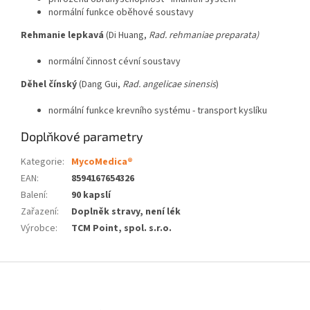
normální funkce oběhové soustavy
Rehmanie lepkavá
(Di Huang,
Rad. rehmaniae preparata)
normální činnost cévní soustavy
Děhel čínský
(Dang Gui,
Rad. angelicae sinensis
)
normální funkce krevního systému - transport kyslíku
Doplňkové parametry
Kategorie
:
MycoMedica®
EAN
:
8594167654326
Balení
:
90 kapslí
Zařazení
:
Doplněk stravy, není lék
Výrobce
:
TCM Point, spol. s.r.o.
Z
á
p