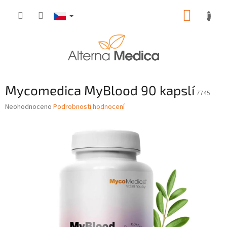
Přejít
NÁKUP
na
obsah
KOŠÍK
Mycomedica MyBlood 90 kapslí
7745
Průměrné
Neohodnoceno
Podrobnosti hodnocení
hodnocení
produktu
je
0,0
z
5
hvězdiček.