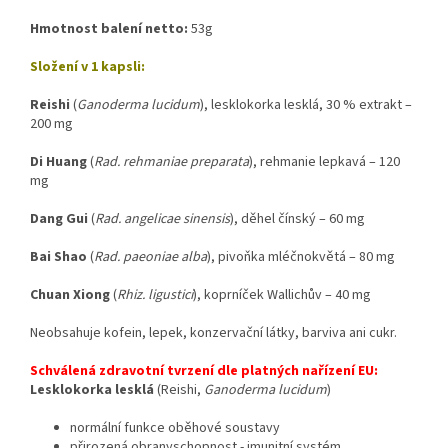
Hmotnost balení netto:
53g
Složení v 1 kapsli:
Reishi
(
Ganoderma lucidum
), lesklokorka lesklá, 30 % extrakt –
200 mg
Di Huang
(
Rad. rehmaniae preparata
), rehmanie lepkavá – 120
mg
Dang Gui
(
Rad. angelicae sinensis
), děhel čínský – 60 mg
Bai Shao
(
Rad. paeoniae alba
), pivoňka mléčnokvětá – 80 mg
Chuan Xiong
(
Rhiz. ligustici
), koprníček Wallichův – 40 mg
Neobsahuje kofein, lepek, konzervační látky, barviva ani cukr.
Schválená zdravotní tvrzení dle platných nařízení EU:
Lesklokorka lesklá
(Reishi,
Ganoderma lucidum
)
normální funkce oběhové soustavy
přirozená obranyschopnost - imunitní systém