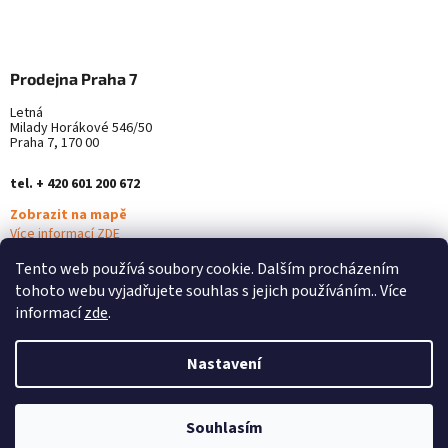
Prodejna Praha 7
Letná
Milady Horákové 546/50
Praha 7, 170 00
tel. + 420 601 200 672
Zobrazit na mapě
Více informací ZDE
Tento web používá soubory cookie. Dalším procházením
tohoto webu vyjadřujete souhlas s jejich používáním.. Více
informací
zde
.
Nastavení
Vytvořil Shoptet
Souhlasím
Copyright 2026
Alterna Medica
. Všechna práva vyhrazena.