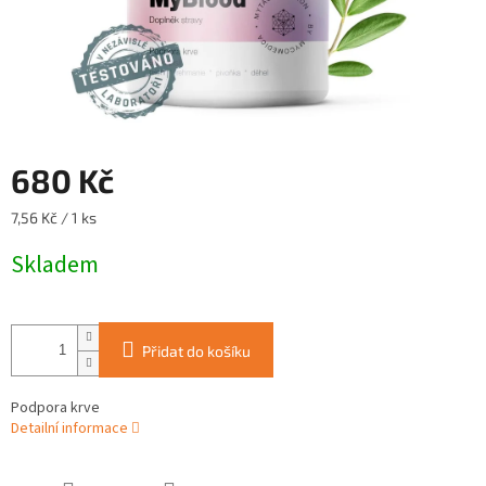
680 Kč
Měrná
7,56 Kč / 1 ks
cena:
Skladem
Přidat do košíku
Podpora krve
Detailní informace