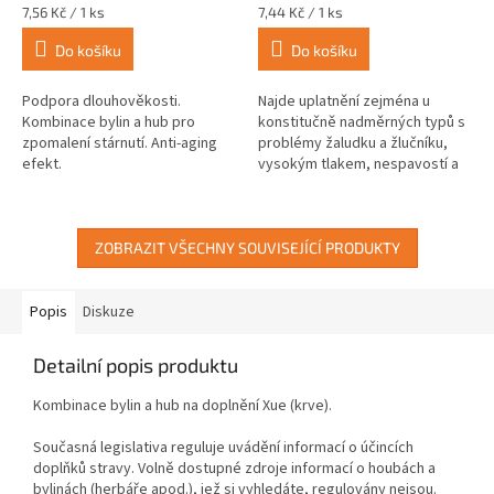
Měrná
Měrná
7,56 Kč / 1 ks
7,44 Kč / 1 ks
cena:
cena:
Do košíku
Do košíku
Podpora dlouhověkosti.
Najde uplatnění zejména u
Kombinace bylin a hub pro
konstitučně nadměrných typů s
zpomalení stárnutí. Anti-aging
problémy žaludku a žlučníku,
efekt.
vysokým tlakem, nespavostí a
podrážděností.
ZOBRAZIT VŠECHNY SOUVISEJÍCÍ PRODUKTY
Popis
Diskuze
Detailní popis produktu
Kombinace bylin a hub na doplnění Xue (krve).
Současná legislativa reguluje uvádění informací o účincích
doplňků stravy. Volně dostupné zdroje informací o houbách a
bylinách (herbáře apod.), jež si vyhledáte, regulovány nejsou.