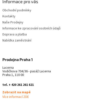
a
Informace pro vás
t
Obchodní podmínky
í
Kontakty
Naše Prodejny
Informace ke zpracování osobních údajů
Doprava a platba
Nabídka zaměstnání
Prodejna Praha 1
Lucerna
Vodičkova 704/36 - pasáž Lucerna
Praha 1, 110 00
tel. + 420 261 261 621
Zobrazit na mapě
Více informací ZDE