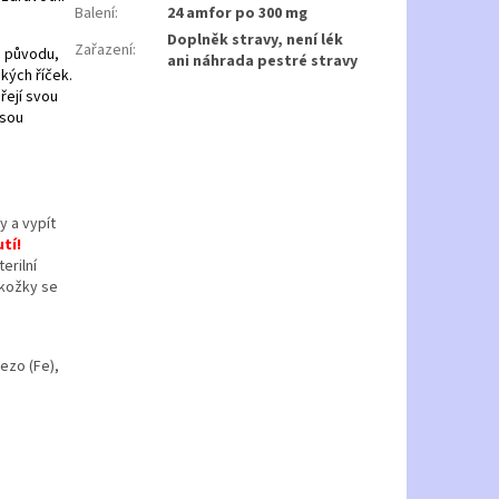
Balení
:
24 amfor po 300 mg
Doplněk stravy, není lék
Zařazení
:
o původu,
ani náhrada pestré stravy
ských říček.
ářejí svou
jsou
y a vypít
tí!
erilní
okožky se
lezo (Fe),