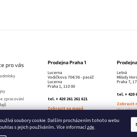
Prodejna Praha 1
Prodejna
e pro vás
Lucerna
Letná
podmínky
Vodičkova 704/36 - pasáž
Milady Hor
Lucerna
Praha 7, 17
Praha 1, 110 00
jny
tel. + 420 
ke zpracování
tel. + 420 261 261 621
Zobrazit 
dajů
Zobrazit na mapě
Více infor
latba
Více informací ZDE
oužívá soubory cookie. Dalším procházením tohoto webu
městnání
ouhlas s jejich používáním.. Více informací
zde
.