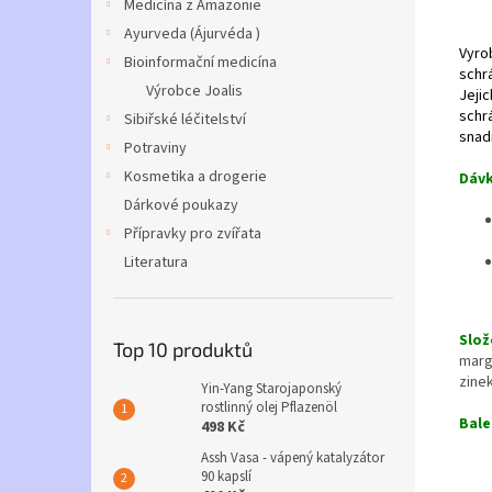
Medicína z Amazonie
Ayurveda (Ájurvéda )
Vyro
Bioinformační medicína
schrá
Výrobce Joalis
Jejic
schr
Sibiřské léčitelství
snad
Potraviny
Kosmetika a drogerie
Dávk
Dárkové poukazy
Přípravky pro zvířata
Literatura
Slož
Top 10 produktů
marga
zinek
Yin-Yang Starojaponský
rostlinný olej Pflazenöl
Bale
498 Kč
Assh Vasa - vápený katalyzátor
90 kapslí