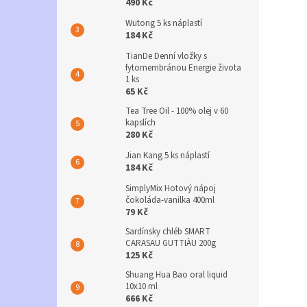
490 Kč
Wutong 5 ks náplastí
184 Kč
TianDe Denní vložky s
fytomembránou Energie života
1 ks
65 Kč
Tea Tree Oil - 100% olej v 60
kapslích
280 Kč
Jian Kang 5 ks náplastí
184 Kč
SimplyMix Hotový nápoj
čokoláda-vanilka 400ml
79 Kč
Sardínsky chléb SMART
CARASAU GUTTIÀU 200g
125 Kč
Shuang Hua Bao oral liquid
10x10 ml
666 Kč