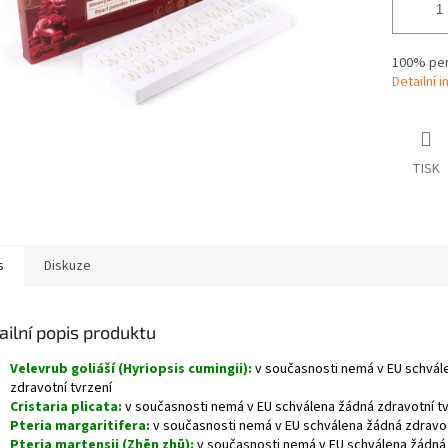
100% per
Detailní 
TISK
s
Diskuze
ailní popis produktu
Velevrub goliáší (Hyriopsis cumingii):
v současnosti nemá v EU schvál
zdravotní tvrzení
Cristaria plicata:
v současnosti nemá v EU schválena žádná zdravotní tv
Pteria margaritifera:
v současnosti nemá v EU schválena žádná zdravot
Pteria martensii (Zhēn zhū):
v současnosti nemá v EU schválena žádná