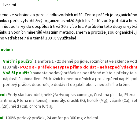
tvrzení
beno ze schránek a perel sladkovodních mlžů. Tento prášek je organickéh
nku i perlu vytvořil živý organizmus mlžů žijících v čisté vodě potoků a hor
h růst od larvy do dospělosti trvá 20 a více let. V průběhu této doby si vytv
ánku z vodních minerálů vlastním metabolizmem a protože jsou organické, 
no vstřebatelné a téměř 100 % využitelné.
ování:
Vnitřní použití:
1 amfora 1 - 2x denně po jídle, rozmíchat ve sklence vod
(100 ml) -
POZOR - prášek nesypte přímo do úst - nebezpečí vdechnu
Vnější použití:
naneste perlový prášek na postižené místo a překryjte st
náplastí či obinadlem. Při kožních onemocněních a pro zlepšení napětí p
perlový prášek doporučuje dodávat do jakéhokoliv neutrálního krému.
ení:
Perly sladkovodní (měkkýši Hyriopsis cumingii, Cristaria plicata, Pteria
ritifera, Pteria martensii), minerály: draslík (K), hořčík (Mg), vápník (Ca), že
 (Zn), měď (Cu), chrom (Cr) aj.
ní:
100% perlový prášek, 24 amfor po 300 mg v balení.