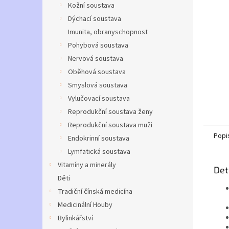
a
Kožní soustava
n
Dýchací soustava
e
Imunita, obranyschopnost
l
Pohybová soustava
Nervová soustava
Oběhová soustava
Smyslová soustava
Vylučovací soustava
Reprodukční soustava ženy
Reprodukční soustava muži
Popi
Endokrinní soustava
Lymfatická soustava
Vitamíny a minerály
Det
Děti
Tradiční čínská medicína
Medicinální Houby
Bylinkářství