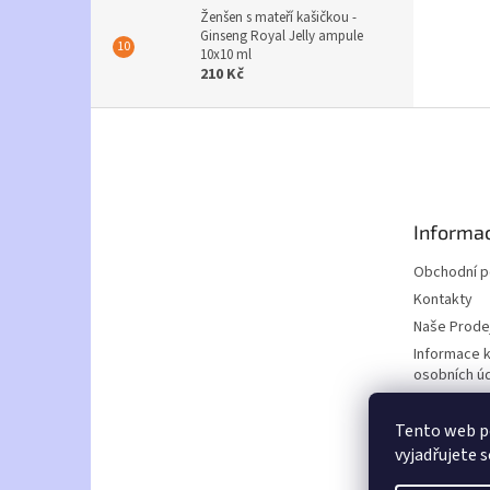
Ženšen s mateří kašičkou -
Ginseng Royal Jelly ampule
10x10 ml
210 Kč
Z
á
p
a
t
Informac
í
Obchodní 
Kontakty
Naše Prode
Informace 
osobních ú
Doprava a p
Tento web p
Nabídka za
vyjadřujete s