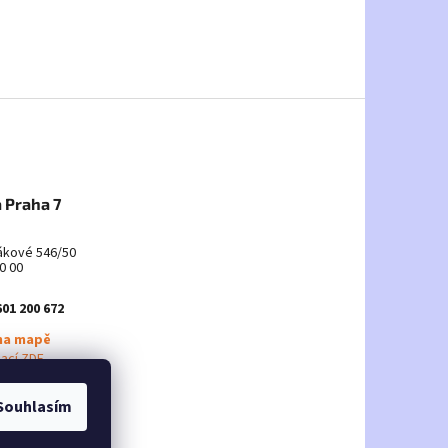
 Praha 7
ákové 546/50
0 00
601 200 672
na mapě
mací ZDE
Souhlasím