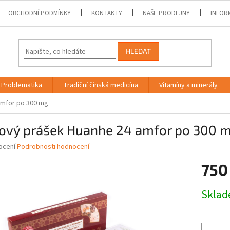
OBCHODNÍ PODMÍNKY
KONTAKTY
NAŠE PRODEJNY
INFOR
HLEDAT
Problematika
Tradiční čínská medicína
Vitamíny a minerály
amfor po 300 mg
lový prášek Huanhe 24 amfor po 300 
né
ocení
Podrobnosti hodnocení
ní
750
u
Měrná
Skla
cena:
ek.