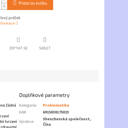
Přidat do košíku
lový prášek
informace
ZEPTAT SE
SDÍLET
Doplňkové parametry
ena žádná
Kategorie
:
Problematika
EAN
:
6915038175023
rzení
Shenzhenská společnost,
ní tvrzení
Výrobce
:
Čína
 zdravotní