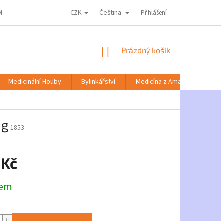
CZK
Čeština
MACE KE ZPRACOVÁNÍ OSOBNÍCH ÚDAJŮ
DOPRAVA A PLATBA
Přihlášení
NABÍD
NÁKUPNÍ
Prázdný košík
KOŠÍK
Medicinální Houby
Bylinkářství
Medicína z Amazonie
mg
1853
 Kč
dem