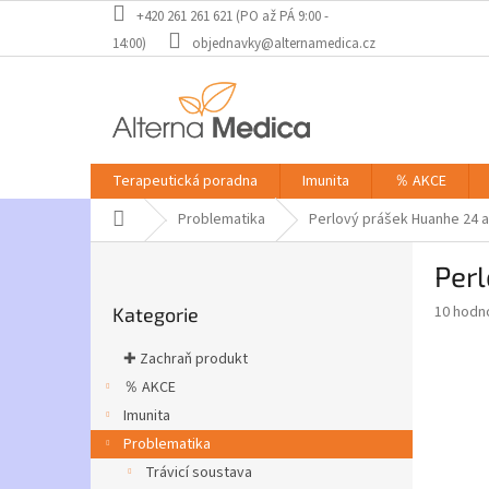
Přejít
+420 261 261 621 (PO až PÁ 9:00 -
na
14:00)
objednavky@alternamedica.cz
obsah
Terapeutická poradna
Imunita
％ AKCE
Domů
Problematika
Perlový prášek Huanhe 24 
P
Per
o
Přeskočit
s
Průměr
10 hodn
Kategorie
kategorie
t
hodnoce
r
produkt
✚ Zachraň produkt
a
je
％ AKCE
3,7
n
z
Imunita
n
5
í
Problematika
hvězdič
p
Trávicí soustava