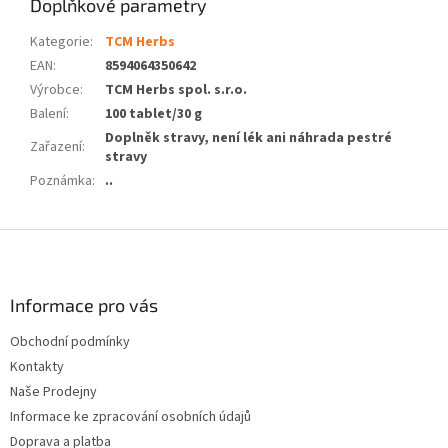
Doplňkové parametry
Kategorie
:
TCM Herbs
EAN
:
8594064350642
Výrobce
:
TCM Herbs spol. s.r.o.
Balení
:
100 tablet/30 g
Doplněk stravy, není lék ani náhrada pestré
Zařazení
:
stravy
Poznámka
:
..
Z
á
p
a
Informace pro vás
t
Obchodní podmínky
í
Kontakty
Naše Prodejny
Informace ke zpracování osobních údajů
Doprava a platba