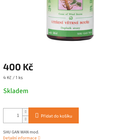
400 Kč
Měrná
4 Kč / 1 ks
cena:
Skladem
Přidat do košíku
SHU GAN WAN mod.
Detailní informace