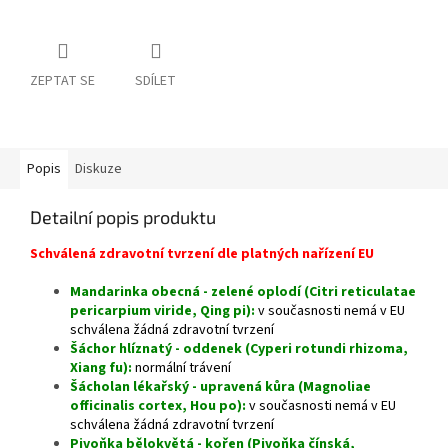
ZEPTAT SE
SDÍLET
Popis
Diskuze
Detailní popis produktu
Schválená zdravotní tvrzení dle platných nařízení EU
Mandarinka obecná - zelené oplodí (Citri reticulatae
pericarpium viride, Qing pi):
v současnosti nemá v EU
schválena žádná zdravotní tvrzení
Šáchor hlíznatý - oddenek (Cyperi rotundi rhizoma,
Xiang fu):
normální trávení
Šácholan lékařský - upravená kůra (Magnoliae
officinalis cortex, Hou po):
v současnosti nemá v EU
schválena žádná zdravotní tvrzení
Pivoňka bělokvětá - kořen (Pivoňka čínská,