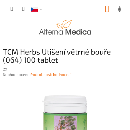
Přejít
NÁKUP
na
obsah
KOŠÍK
TCM Herbs Utišení větrné bouře
(064) 100 tablet
29
Průměrné
Neohodnoceno
Podrobnosti hodnocení
hodnocení
produktu
je
0,0
z
5
hvězdiček.