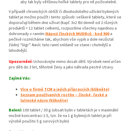
aby tak byly většinou hořké tablety pro ně poživatelné.
V případě chronických obtíží či dlouhodobého užívání bylinných
tablet je možno použít i tento způsob: veškeré tablety, které se
doporučují během dne užívat (kupř. 3x2 tbl denně od 2 různých
produktů = 12 tablet celkem), rozpustíme všechny najednou a
dohromady v ranním
Nápoji čínských MUDRců - kod 900
a
pečlivě rozmícháme tak, abychom vše vypili a dole nezůstal
žádný “lógr”. Navíc tato ranní snídaně se stane i chutnější a
lahodnější.
Upozornění:
Uchovávejte mimo dosah dětí. Výrobek není určen
pro děti do 3 let, těhotné ženy a jako náhrada pestré stravy.
Zajímá Vás:
Více o firmě TCM a jejích přípravcích (klikněte)
Seznam používaných rostlin – čínské, české a
latinské názvy (klikněte)
Balení:
100 tablet / 30 g (obsah bylin v tabletách je v maximální
možné koncentraci 1:5, tzn. že na 1 g bylinných tablet je při
výrobě použito 5 g surových bylin)