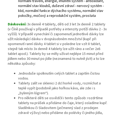
normální trávení, energie, imunitní systém - antioxidant,
normální stav kloubů, duševní zdraví - nervový systém -
klid, normální funkce dýchacího systému, normální stav
pokožky, močový a reprodukční systém, prostata
Dávkování:
3x denně 4 tablety, děti od 3 let 3x denně 2 tablety
(v Číně používají v případě potřeby a intenzity potíží dávku 2 - 3x
vyšší). V případě vynechání či zapomenutí jednotlivé dávky lze
užít následující dávku v dvojnásobném množství (kupř. při
opomenutí ranní dávky 4 tablet si v poledne lze vzít 8 tablet,
stejně tak místo 3x denně 4 tablety lze užít ráno a večer 2x6
tablet apod.). Tablety by se měly užívat nejlépe 15 minut před
jídlem nebo 30 minut po jídle (neznamená to nutně jíst!) a to lze
několika způsoby:
Jednoduše spolknutím celých tablet a zapitím čistou
vodou.
Tablety zalít ve sklenici 2 dcl horké vody, rozmíchat a
teplé vypít (podobně jako hořkou kávu, ale zde i s
„bylinným lógrem“).
Pro některé děti se osvědčil i tento způsob: rozdrtíme
tablety na prášek a přidáme do čaje, který osladíme kupř.
Sladěnkou či Sladovitem (ječmenný slad z prodejen
zdravé výživy) nebo přidáme do polévky či jiného jídla,