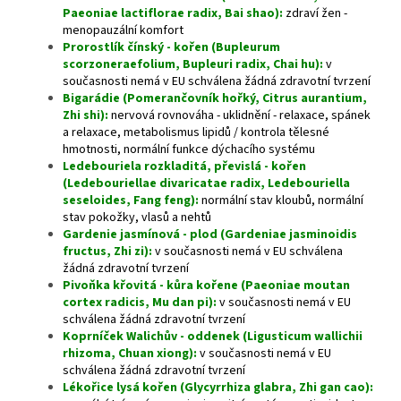
Paeoniae lactiflorae radix, Bai shao):
zdraví žen -
menopauzální komfort
Prorostlík čínský - kořen (Bupleurum
scorzoneraefolium, Bupleuri radix, Chai hu):
v
současnosti nemá v EU schválena žádná zdravotní tvrzení
Bigarádie (Pomerančovník hořký, Citrus aurantium,
Zhi shi):
nervová rovnováha - uklidnění - relaxace, spánek
a relaxace, metabolismus lipidů / kontrola tělesné
hmotnosti, normální funkce dýchacího systému
Ledebouriela rozkladitá, převislá - kořen
(Ledebouriellae divaricatae radix, Ledebouriella
seseloides, Fang feng):
normální stav kloubů, normální
stav pokožky, vlasů a nehtů
Gardenie jasmínová - plod (Gardeniae jasminoidis
fructus, Zhi zi):
v současnosti nemá v EU schválena
žádná zdravotní tvrzení
Pivoňka křovitá - kůra kořene (Paeoniae moutan
cortex radicis, Mu dan pi):
v současnosti nemá v EU
schválena žádná zdravotní tvrzení
Koprníček Walichův - oddenek (Ligusticum wallichii
rhizoma, Chuan xiong):
v současnosti nemá v EU
schválena žádná zdravotní tvrzení
Lékořice lysá kořen (Glycyrrhiza glabra, Zhi gan cao):