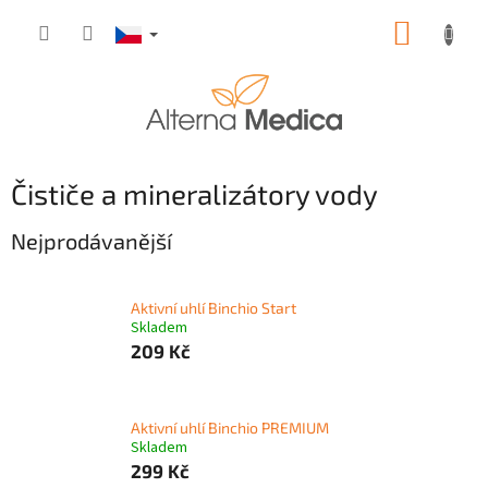
Přejít
NÁKUP
na
obsah
KOŠÍK
Čističe a mineralizátory vody
Nejprodávanější
Aktivní uhlí Binchio Start
Skladem
209 Kč
Aktivní uhlí Binchio PREMIUM
Skladem
299 Kč