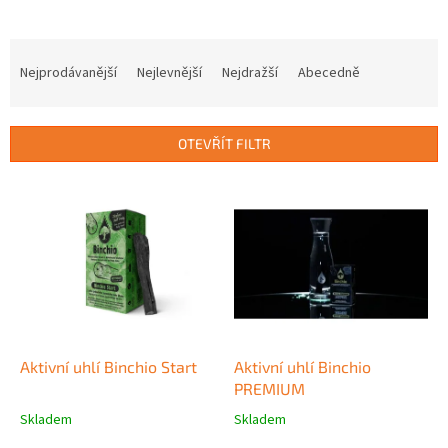
Ř
a
Nejprodávanější
Nejlevnější
Nejdražší
Abecedně
z
e
n
OTEVŘÍT FILTR
í
p
V
r
ý
o
p
d
i
u
s
k
p
t
r
ů
o
d
Aktivní uhlí Binchio Start
Aktivní uhlí Binchio
u
PREMIUM
k
Skladem
Skladem
Průměrné
Průměrné
t
hodnocení
hodnocení