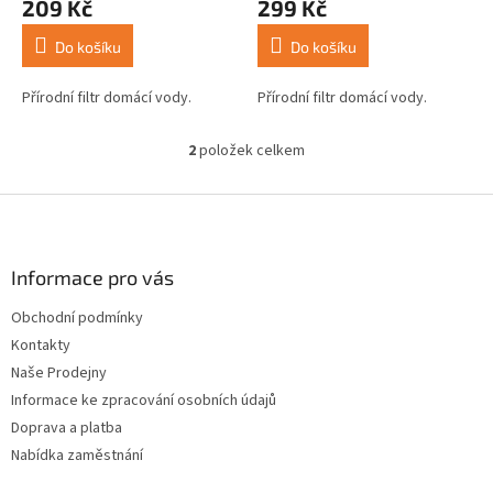
209 Kč
299 Kč
ů
produktu
produktu
je
je
Do košíku
Do košíku
4,5
5,0
z
z
5
5
Přírodní filtr domácí vody.
Přírodní filtr domácí vody.
hvězdiček.
hvězdiček.
2
položek celkem
O
v
l
Z
á
á
d
p
a
a
Informace pro vás
c
t
í
Obchodní podmínky
í
p
Kontakty
r
v
Naše Prodejny
k
Informace ke zpracování osobních údajů
y
Doprava a platba
v
ý
Nabídka zaměstnání
p