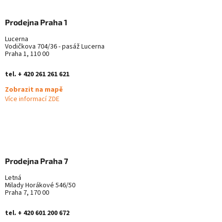
i
s
u
Prodejna Praha 1
Lucerna
Vodičkova 704/36 - pasáž Lucerna
Praha 1, 110 00
tel. + 420 261 261 621
Zobrazit na mapě
Více informací ZDE
Prodejna Praha 7
Letná
Milady Horákové 546/50
Praha 7, 170 00
tel. + 420 601 200 672