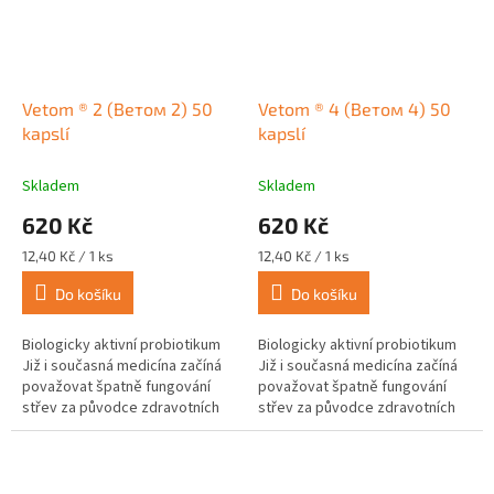
Vetom ® 2 (Ветом 2) 50
Vetom ® 4 (Ветом 4) 50
kapslí
kapslí
Skladem
Skladem
620 Kč
620 Kč
Měrná
Měrná
12,40 Kč / 1 ks
12,40 Kč / 1 ks
cena:
cena:
Do košíku
Do košíku
Biologicky aktivní probiotikum
Biologicky aktivní probiotikum
Již i současná medicína začíná
Již i současná medicína začíná
považovat špatně fungování
považovat špatně fungování
střev za původce zdravotních
střev za původce zdravotních
komplikací a problémů jako jsou
komplikací a problémů jako jsou
obezita, bolavé klouby,...
obezita, bolavé klouby,...