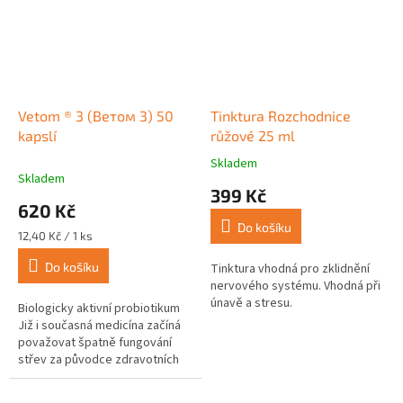
Vetom ® 3 (Ветом 3) 50
Tinktura Rozchodnice
kapslí
růžové 25 ml
Skladem
Průměrné
Skladem
hodnocení
399 Kč
produktu
620 Kč
je
Do košíku
4,3
Měrná
12,40 Kč / 1 ks
z
cena:
Do košíku
5
Tinktura vhodná pro zklidnění
hvězdiček.
nervového systému. Vhodná při
únavě a stresu.
Biologicky aktivní probiotikum
Již i současná medicína začíná
považovat špatně fungování
střev za původce zdravotních
komplikací a problémů jako jsou
obezita, bolavé klouby,...