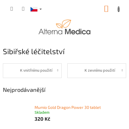
Přejít
NÁKUP
na
obsah
KOŠÍK
Sibiřské léčitelství
K vnitřnímu použití
K zevnímu použití
Nejprodávanější
Mumio Gold Dragon Power 30 tablet
Skladem
320 Kč