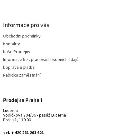
l
Z
á
á
d
p
a
a
Informace pro vás
c
t
í
Obchodní podmínky
í
p
Kontakty
r
v
Naše Prodejny
k
Informace ke zpracování osobních údajů
y
Doprava a platba
v
ý
Nabídka zaměstnání
p
i
s
u
Prodejna Praha 1
Lucerna
Vodičkova 704/36 - pasáž Lucerna
Praha 1, 110 00
tel. + 420 261 261 621