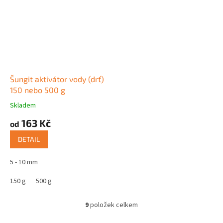
Šungit aktivátor vody (drť)
150 nebo 500 g
Skladem
Průměrné
hodnocení
163 Kč
od
produktu
je
DETAIL
5,0
z
5 - 10 mm
5
hvězdiček.
150 g
500 g
9
položek celkem
O
v