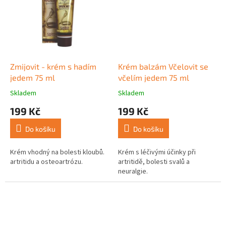
Zmijovit - krém s hadím
Krém balzám Včelovit se
jedem 75 ml
včelím jedem 75 ml
Skladem
Skladem
Průměrné
Průměrné
hodnocení
hodnocení
199 Kč
199 Kč
produktu
produktu
je
je
Do košíku
Do košíku
5,0
5,0
z
z
5
5
Krém vhodný na bolesti kloubů.
Krém s léčivými účinky při
hvězdiček.
hvězdiček.
artritidu a osteoartrózu.
artritidě, bolesti svalů a
neuralgie.