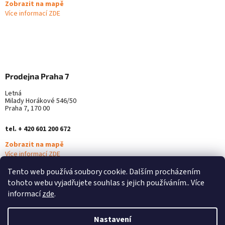
Zobrazit na mapě
Více informací ZDE
Prodejna Praha 7
Letná
Milady Horákové 546/50
Praha 7, 170 00
tel. + 420 601 200 672
Zobrazit na mapě
Více informací ZDE
Tento web používá soubory cookie. Dalším procházením
tohoto webu vyjadřujete souhlas s jejich používáním.. Více
informací
zde
.
Nastavení
Vytvořil Shoptet