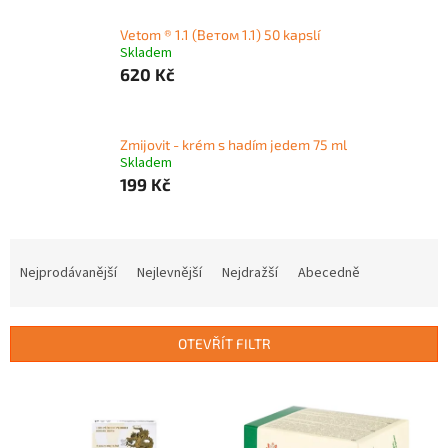
Vetom ® 1.1 (Ветом 1.1) 50 kapslí
Skladem
620 Kč
Zmijovit - krém s hadím jedem 75 ml
Skladem
199 Kč
Ř
a
Nejprodávanější
Nejlevnější
Nejdražší
Abecedně
z
e
n
OTEVŘÍT FILTR
í
p
V
r
ý
o
p
d