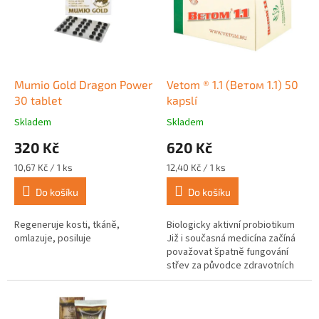
i
u
s
k
p
t
r
ů
o
d
Mumio Gold Dragon Power
Vetom ® 1.1 (Ветом 1.1) 50
u
30 tablet
kapslí
k
Skladem
Skladem
Průměrné
Průměrné
t
hodnocení
hodnocení
320 Kč
620 Kč
ů
produktu
produktu
je
je
Měrná
Měrná
10,67 Kč / 1 ks
12,40 Kč / 1 ks
4,0
4,7
cena:
cena:
z
z
Do košíku
Do košíku
5
5
hvězdiček.
hvězdiček.
Regeneruje kosti, tkáně,
Biologicky aktivní probiotikum
omlazuje, posiluje
Již i současná medicína začíná
považovat špatně fungování
střev za původce zdravotních
komplikací a problémů jako jsou
obezita, bolavé klouby,...