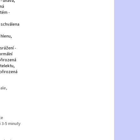
 - únava,
ená
stém -
 schválena
 hlenu,
 srážení -
ormální
přirozená
telektu,
 přirozená
ale,
te
 3-5 minuty