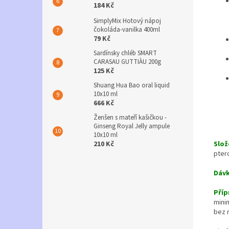
184 Kč
SimplyMix Hotový nápoj
čokoláda-vanilka 400ml
79 Kč
Sardínsky chléb SMART
CARASAU GUTTIÀU 200g
125 Kč
Shuang Hua Bao oral liquid
10x10 ml
666 Kč
Ženšen s mateří kašičkou -
Ginseng Royal Jelly ampule
10x10 ml
210 Kč
Slož
pter
Dávk
Příp
mini
bez n