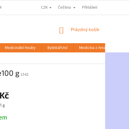
CZK
Čeština
MACE KE ZPRACOVÁNÍ OSOBNÍCH ÚDAJŮ
DOPRAVA A PLATBA
Přihlášení
NABÍD
NÁKUPNÍ
Prázdný košík
KOŠÍK
Medicinální Houby
Bylinkářství
Medicína z Amazonie
e100 g
1542
 Kč
1 g
dem