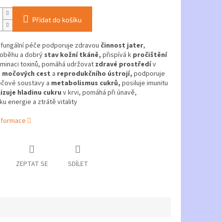
Přidat do košíku
ifungální péče
podporuje zdravou
činnost jater
,
 oběhu a dobrý
stav kožní tkáně,
přispívá k
pročištění
iminaci toxinů, pomáhá udržovat
zdravé prostředí
v
h
močových cest
a
reprodukčního ústrojí,
podporuje
očové soustavy a
metabolismus cukrů,
posiluje imunitu
izuje hladinu cukru
v krvi, pomáhá při únavě,
u energie a ztrátě vitality
informace
ZEPTAT SE
SDÍLET