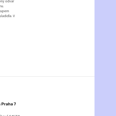
vený odvar
mu.
stupem
ladidla. V
 Praha 7