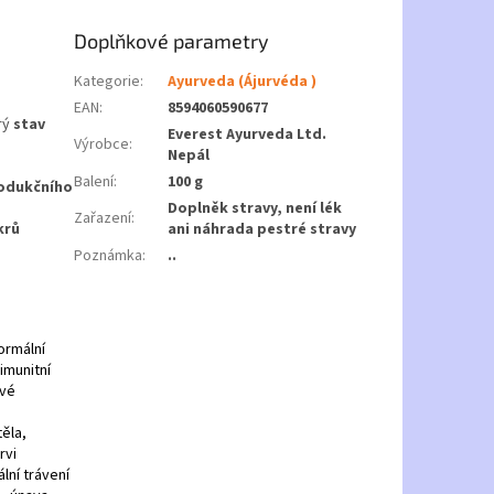
Doplňkové parametry
Kategorie
:
Ayurveda (Ájurvéda )
EAN
:
8594060590677
rý
stav
Everest Ayurveda Ltd.
Výrobce
:
Nepál
Balení
:
100 g
odukčního
Doplněk stravy, není lék
Zařazení
:
krů
ani náhrada pestré stravy
Poznámka
:
..
ormální
imunitní
ové
těla,
rvi
lní trávení