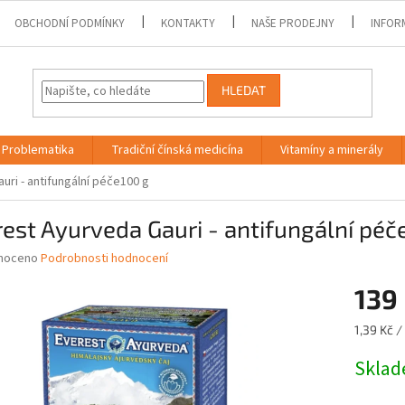
OBCHODNÍ PODMÍNKY
KONTAKTY
NAŠE PRODEJNY
INFOR
HLEDAT
Problematika
Tradiční čínská medicína
Vitamíny a minerály
uri - antifungální péče100 g
est Ayurveda Gauri - antifungální péč
né
noceno
Podrobnosti hodnocení
ní
139
u
Měrná
1,39 Kč / 
cena:
Skla
ek.