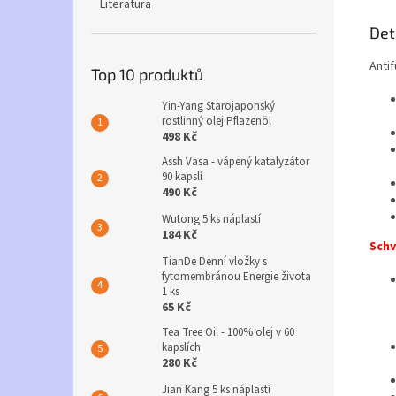
Literatura
Det
Anti
Top 10 produktů
Yin-Yang Starojaponský
rostlinný olej Pflazenöl
498 Kč
Assh Vasa - vápený katalyzátor
90 kapslí
490 Kč
Wutong 5 ks náplastí
184 Kč
Schv
TianDe Denní vložky s
fytomembránou Energie života
1 ks
65 Kč
Tea Tree Oil - 100% olej v 60
kapslích
280 Kč
Jian Kang 5 ks náplastí