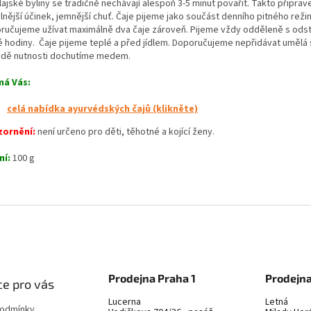
ajské byliny se tradičně nechávají alespoň 3-5 minut povařit. Takto připra
lnější účinek, jemnější chuť. Čaje pijeme jako součást denního pitného reži
ručujeme užívat maximálně dva čaje zároveň. Pijeme vždy odděleně s od
é hodiny. Čaje pijeme teplé a před jídlem. Doporučujeme nepřidávat umělá s
adě nutnosti dochutíme medem.
má Vás:
celá nabídka ayurvédských čajů (klikněte)
ornění:
není určeno pro děti, těhotné a kojící ženy.
ní:
100 g
Prodejna Praha 1
Prodejna
e pro vás
Lucerna
Letná
podmínky