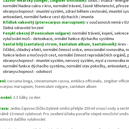
Zázvor lékařský (Ginger, Zingiber officinale):
tonus / vitalita - energie
normální hladina cukru v krvi, normální trávení, časné těhotenství, přiroz
obranyschopnost - imunitní systém, zdraví během cestování, imunitní sy
antioxidant, normální funkce cest dýchacích / imunita
Křídlok vakovitý (pterocarpus marsupium):
v současnosti nemá v EU
žádná zdravotní tvrzení
Fenykl obecný (Foeniculum vulgare)
:
normální trávení, kojení, sekrece
vylučování moči - detoxikace, ormální funkce dýchacího systému
Santal bílý (santalový strom, Santalum album, Santalovník):
krev -
čištění, chladivý efekt, normální činnost srdce, emocionální rovnováha, n
funkce ledvin a močových cest, normální činnost reprodukčních orgánů, 
obranyschopnost - imunitní systém, nervový systém, mysl a rovnováha in
normální funkce dýchacího systému, normální stav pokožky, antioxidant,
obranyschopnost - odolnost
ení:
curcuma longa, cinnamomum cassia, emblica officinalis, zingiber officin
ocarpus marsupium, foeniculum vulgare, santalum album
ování:
2-3 šálky za den
rava:
Jednu čajovou lžičku bylinné směsi přelijte 250 ml vroucí vody a nech
málně 10 minut vyluhovat. Pro zesílení účinku povařte stejné množství směsi
utnosti dalšího vyluhování.