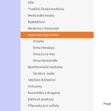
a
Děti
n
Tradiční čínská medicína
e
Medicinální Houby
l
Bylinkářství
Medicína z Amazonie
Ayurveda (Ájurvéda )
Ostatní
firma Himalaya
firma Ecce Vita
firma Herbal Hills
Bioinformační medicína
Výrobce Joalis
Sibiřské léčitelství
Potraviny
Kosmetika a drogerie
Dárkové poukazy
Popi
Přípravky pro zvířata