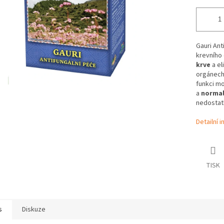
Gauri Ant
krevního
krve
a el
orgánec
funkci m
a
normal
nedostatk
Detailní 
TISK
s
Diskuze