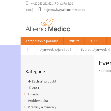
Přejít
+420 261 261 621 (PO až PÁ 9:00 -
na
14:00)
objednavky@alternamedica.cz
obsah
Terapeutická poradna
Imunita
％ AKCE
Domů
Ayurveda (Ájurvéda )
Everest Ayurveda Ga
P
Ever
o
Přeskočit
s
Průměr
Neohod
Kategorie
kategorie
t
hodnoce
r
produkt
✚ Zachraň produkt
a
je
％ AKCE
0,0
n
z
Imunita
n
5
í
Problematika
hvězdič
p
Vitamíny a minerály