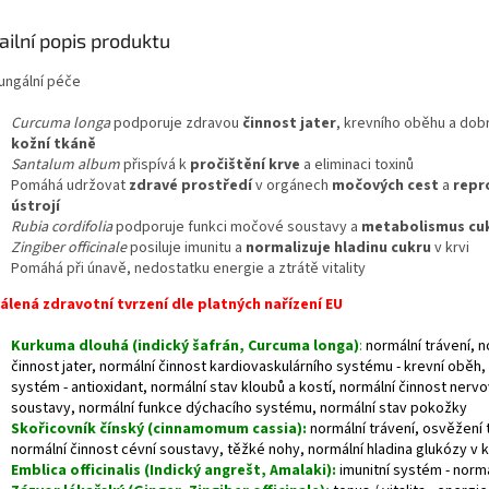
ailní popis produktu
fungální péče
Curcuma longa
podporuje zdravou
činnost jater
, krevního oběhu a dob
kožní tkáně
Santalum album
přispívá k
pročištění krve
a eliminaci toxinů
Pomáhá udržovat
zdravé prostředí
v orgánech
močových cest
a
repr
ústrojí
Rubia cordifolia
podporuje funkci močové soustavy a
metabolismus cu
Zingiber officinale
posiluje imunitu a
normalizuje hladinu cukru
v krvi
Pomáhá při únavě, nedostatku energie a ztrátě vitality
álená zdravotní tvrzení dle platných nařízení EU
Kurkuma dlouhá (indický šafrán, Curcuma longa)
:
normální trávení, n
činnost jater, normální činnost kardiovaskulárního systému - krevní oběh, 
systém - antioxidant, normální stav kloubů a kostí, normální činnost nerv
soustavy, normální funkce dýchacího systému, normální stav pokožky
Skořicovník čínský (cinnamomum cassia):
normální trávení, osvěžení 
normální činnost cévní soustavy, těžké nohy, normální hladina glukózy v k
Emblica officinalis (Indický angrešt, Amalaki):
imunitní systém - normá