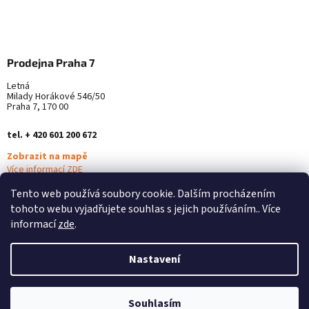
Prodejna Praha 7
Letná
Milady Horákové 546/50
Praha 7, 170 00
tel. + 420 601 200 672
Zobrazit na mapě
Více informací ZDE
Tento web používá soubory cookie. Dalším procházením
tohoto webu vyjadřujete souhlas s jejich používáním.. Více
informací
zde
.
Nastavení
Vytvořil Shoptet
Souhlasím
Copyright 2026
Alterna Medica
. Všechna práva vyhrazena.