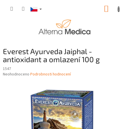
Přejít
NÁKUP
na
obsah
KOŠÍK
Everest Ayurveda Jaiphal -
antioxidant a omlazení 100 g
1547
Průměrné
Neohodnoceno
Podrobnosti hodnocení
hodnocení
produktu
je
0,0
z
5
hvězdiček.