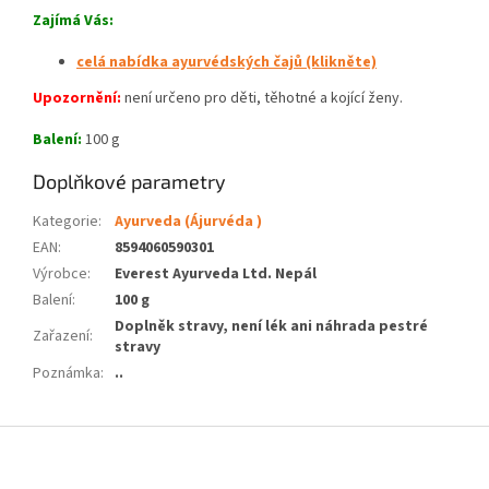
Zajímá Vás:
celá nabídka ayurvédských čajů (klikněte)
Upozornění:
není určeno pro děti, těhotné a kojící ženy.
Balení:
100 g
Doplňkové parametry
Kategorie
:
Ayurveda (Ájurvéda )
EAN
:
8594060590301
Výrobce
:
Everest Ayurveda Ltd. Nepál
Balení
:
100 g
Doplněk stravy, není lék ani náhrada pestré
Zařazení
:
stravy
Poznámka
:
..
Z
á
p