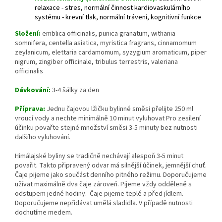
relaxace - stres, normální činnost kardiovaskulárního
systému - krevní tlak, normální trávení, kognitivní funkce
Složení:
emblica officinalis, punica granatum, withania
somnifera, centella asiatica, myristica fragrans, cinnamomum
zeylanicum, elettaria cardamomum, syzygium aromaticum, piper
nigrum, zingiber officinale, tribulus terrestris, valeriana
officinalis
Dávkování:
3-4 šálky za den
Příprava:
Jednu čajovou lžičku bylinné směsi přelijte 250 ml
vroucí vody a nechte minimálně 10 minut vyluhovat Pro zesílení
účinku povařte stejné množství směsi 3-5 minuty bez nutnosti
dalšího vyluhování.
Himálajské byliny se tradičně nechávají alespoň 3-5 minut
povařit. Takto připravený odvar má silnější účinek, jemnější chuť.
Čaje pijeme jako součást denního pitného režimu. Doporučujeme
užívat maximálně dva čaje zároveň. Pijeme vždy odděleně s
odstupem jedné hodiny. Čaje pijeme teplé a před jídlem.
Doporučujeme nepřidávat umělá sladidla. V případě nutnosti
dochutíme medem.