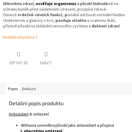
tělesnému zdraví,
osvěžuje organismus
a působí blahodá
rně na
ochranu buněk před oxidativním stresem, prospívá zdravé
činnosti
srdečně-cévních funkcí, p
omáhá udržovat normální hladinu
cholesterolu a glukózy v krvi,
posiluje vitalitu
a svalovou tkáň,
příznivě působí na uklidnění nervového systému a
duševní zdraví
Detailní informace
ZEPTAT SE
SDÍLET
Popis
Diskuze
Detailní popis produktu
Antioxidant
& omlazení
Withania somnifera
působí jako antioxidant a přispívá
k
obecnému omlazení