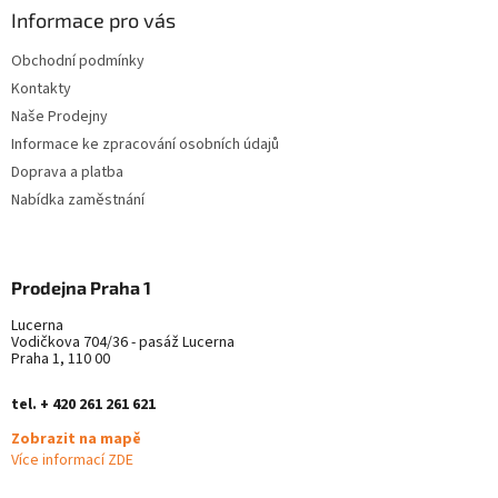
a
Informace pro vás
t
Obchodní podmínky
í
Kontakty
Naše Prodejny
Informace ke zpracování osobních údajů
Doprava a platba
Nabídka zaměstnání
Prodejna Praha 1
Lucerna
Vodičkova 704/36 - pasáž Lucerna
Praha 1, 110 00
tel. + 420 261 261 621
Zobrazit na mapě
Více informací ZDE