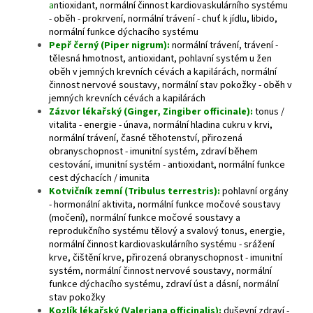
a
ntioxidant, normální činnost kardiovaskulárního systému
- oběh - prokrvení, normální trávení - chuť k jídlu, libido,
normální funkce dýchacího systému
Pepř černý (Piper nigrum):
normální trávení, trávení -
tělesná hmotnost, antioxidant, pohlavní systém u žen
oběh v jemných krevních cévách a kapilárách, normální
činnost nervové soustavy, normální stav pokožky - oběh v
jemných krevních cévách a kapilárách
Zázvor lékařský (Ginger, Zingiber officinale):
tonus /
vitalita - energie - únava, normální hladina cukru v krvi,
normální trávení, časné těhotenství, přirozená
obranyschopnost - imunitní systém, zdraví během
cestování, imunitní systém - antioxidant, normální funkce
cest dýchacích / imunita
Kotvičník zemní (Tribulus terrestris):
pohlavní orgány
- hormonální aktivita, normální funkce močové soustavy
(močení), normální funkce močové soustavy a
reprodukčního systému tělový a svalový tonus, energie,
normální činnost kardiovaskulárního systému - srážení
krve, čištění krve, přirozená obranyschopnost - imunitní
systém, normální činnost nervové soustavy, normální
funkce dýchacího systému, zdraví úst a dásní, normální
stav pokožky
Kozlík lékařský (Valeriana officinalis):
duševní zdraví -