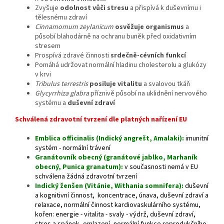
Zvyšuje
odolnost vůči stresu
a přispívá k duševnímu i
tělesnému zdraví
Cinnamomum zeylanicum
osvěžuje organismus
a
působí blahodárně na ochranu buněk před oxidativním
stresem
Prospívá zdravé činnosti
srdečně-cévních funkcí
Pomáhá udržovat normální hladinu cholesterolu a glukózy
v krvi
Tribulus terrestris
posiluje vitalitu
a svalovou tkáň
Glycyrrhiza glabra
příznivě působí na uklidnění nervového
systému a
duševní zdraví
Schválená zdravotní tvrzení dle platných nařízení EU
Emblica officinalis (Indický angrešt, Amalaki):
imunitní
systém - normální trávení
Granátovník obecný (granátové jablko, Marhaník
obecný, Punica granatum):
v současnosti nemá v EU
schválena žádná zdravotní tvrzení
Indický ženšen (Vitánie, Withania somnifera):
duševní
a kognitivní činnost, koncentrace, únava, duševní zdraví a
relaxace, normální činnost kardiovaskulárního systému,
kořen: energie - vitalita - svaly - výdrž, duševní zdraví,