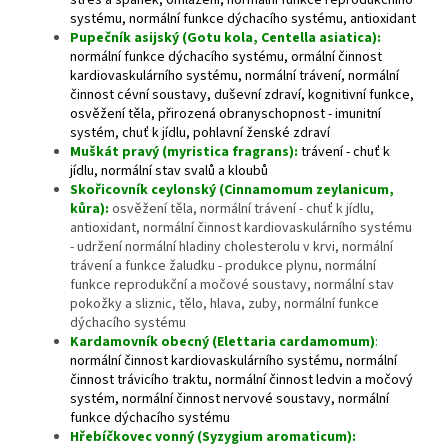
stres a spánek, omlazení, normální funkce reprodukčního
systému, normální funkce dýchacího systému, antioxidant
Pupečník asijský (Gotu kola, Centella asiatica):
normální funkce dýchacího systému, ormální činnost
kardiovaskulárního systému, normální trávení, normální
činnost cévní soustavy, duševní zdraví, kognitivní funkce,
osvěžení těla, přirozená obranyschopnost - imunitní
systém, chuť k jídlu, pohlavní ženské zdraví
Muškát pravý (myristica fragrans):
trávení - chuť k
jídlu, normální stav svalů a kloubů
Skořicovník ceylonský (Cinnamomum zeylanicum,
kůra):
osvěžení těla, normální trávení - chuť k jídlu,
antioxidant, normální činnost kardiovaskulárního systému
- udržení normální hladiny cholesterolu v krvi, normální
trávení a funkce žaludku - produkce plynu, normální
funkce reprodukční a močové soustavy, normální stav
pokožky a sliznic, tělo, hlava, zuby, normální funkce
dýchacího systému
Kardamovník obecný (Elettaria cardamomum)
:
normální činnost kardiovaskulárního systému, normální
činnost trávicího traktu, normální činnost ledvin a močový
systém, normální činnost nervové soustavy, normální
funkce dýchacího systému
Hřebíčkovec vonný (Syzygium aromaticum):