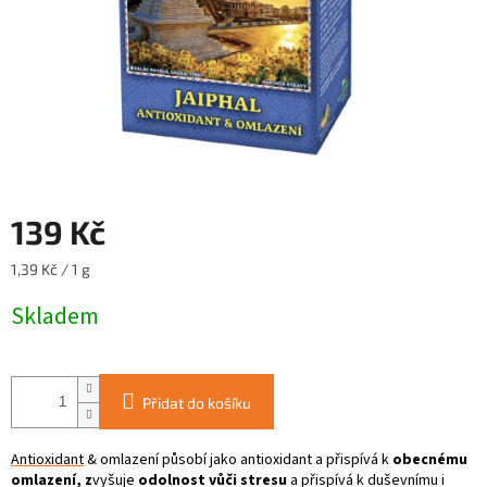
139 Kč
Měrná
1,39 Kč / 1 g
cena:
Skladem
Přidat do košíku
Antioxidant
& omlazení působí jako antioxidant a přispívá k
obecnému
omlazení, z
vyšuje
odolnost vůči stresu
a přispívá k duševnímu i