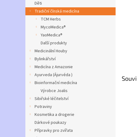
a
Děti
n
Tradiční čínská medicína
e
TCM Herbs
l
MycoMedica®
YaoMedica®
Další produkty
Medicinální Houby
Bylinkářství
Medicína z Amazonie
Ayurveda (Ájurvéda )
Souvi
Bioinformační medicína
Výrobce Joalis
Sibiřské léčitelství
Potraviny
Kosmetika a drogerie
Dárkové poukazy
Přípravky pro zvířata