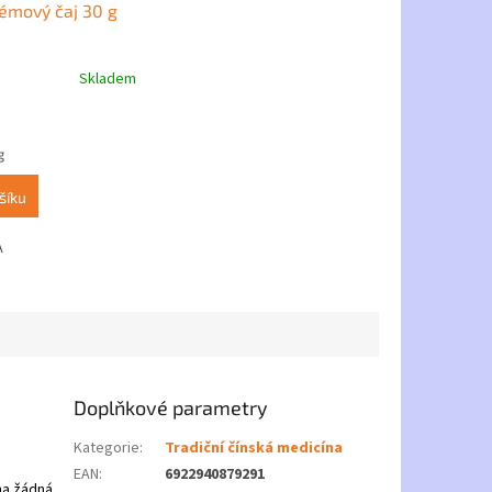
émový čaj 30 g
Skladem
g
šíku
A
Doplňkové parametry
Kategorie
:
Tradiční čínská medicína
EAN
:
6922940879291
na žádná