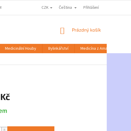
CZK
Čeština
MACE KE ZPRACOVÁNÍ OSOBNÍCH ÚDAJŮ
DOPRAVA A PLATBA
Přihlášení
NABÍD
NÁKUPNÍ
Prázdný košík
KOŠÍK
Medicinální Houby
Bylinkářství
Medicína z Amazonie
 Kč
dem