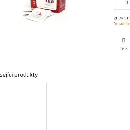
ZHONG H
Detailní 
TISK
sející produkty