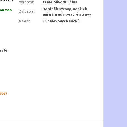
Výrobce
:
země původu: Čína
Doplněk stravy, není lék
uan zao
Zařazení
:
ani náhrada pestré stravy
Balení
:
30 nálevových sáčků
ještě
ěte)