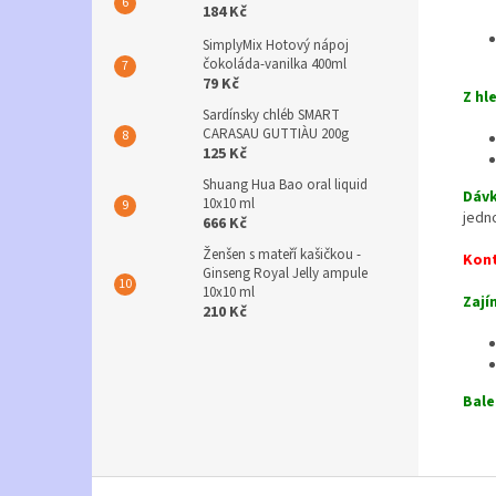
184 Kč
SimplyMix Hotový nápoj
čokoláda-vanilka 400ml
79 Kč
Z hl
Sardínsky chléb SMART
CARASAU GUTTIÀU 200g
125 Kč
Shuang Hua Bao oral liquid
Dávk
10x10 ml
jedno
666 Kč
Ženšen s mateří kašičkou -
Kont
Ginseng Royal Jelly ampule
10x10 ml
Zají
210 Kč
Bale
Z