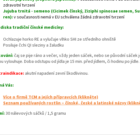
zdravotní tvrzení
Jujuba trnitá - semeno (Cicimek čínský, Ziziphi spinosae semen, S
ren):
v současnosti nemá v EU schválena žádná zdravotní tvrzení
ediska tradiční čínské medicíny:
Ochlazuje horko RE a vylučuje vlhko SHI ze středního ohniště
Posiluje čchi QI sleziny a žaludku
ování:
čaj se pije ráno a večer, vždy jeden sáček, nebo se původní sáček 
u vylouhuje. Doba odstupu od jídla je 15 min. před jídlem, či hodinu po jídle.
raindikace:
akutní napadení zevní škodlivinou.
má Vás:
Více o firmě TCM a jejích přípravcích (klikněte)
Seznam používaných rostlin – čínské, české a latinské názvy (klikn
ní:
30 nálevových sáčků / 1,5 gramu