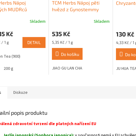
Herbs Nápoj
TCM Herbs Nápoj pěti
Chryzant
kých MUDRců
hvězd z Gynostemmy
mugi, perlivý
pětilisté (850) 100 g
Skladem
Skladem
rné
Průměrné
n, Jobovy slzy)
cení
hodnocení
35 Kč
535 Kč
130 Kč
ktu
produktu
je
Měrná
Měrná
 / 1 g
DETAIL
5,35 Kč / 1 g
4,33 Kč / 1 
5,0
cena:
cena:
z
Do košíku
Do ko
en Tea (900)
5
ček.
hvězdiček.
JIAO GU LAN CHA
200 g
JU HUA TE
s
Diskuze
ailní popis produktu
álená zdravotní tvrzení dle platných nařízení EU
Jerlín japonský (Sophora japonica):
v současnosti nemá v EU schvále