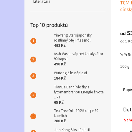
Literatura
TCM 
číns
(Hato
Průmě
ječme
Top 10 produktů
hodno
5
produ
od
Yin-Yang Starojaponský
je
rostlinný olej Pflazenöl
Měrná
od 5 Kč
4,1
498 Kč
cena:
z
Assh Vasa - vápený katalyzátor
Yi Yi R
5
90 kapslí
hvězdi
490 Kč
100 g
Wutong 5 ks náplastí
184 Kč
TianDe Denní vložky s
Popi
fytomembránou Energie života
1 ks
65 Kč
Det
Tea Tree Oil - 100% olej v 60
kapslích
Schv
280 Kč
Jian Kang 5 ks náplastí