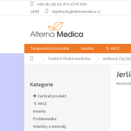
Přejít
+420 261 261 621 (PO až PÁ 9:00 -
na
14:00)
objednavky@alternamedica.cz
obsah
Terapeutická poradna
Imunita
％ AKCE
Domů
Tradiční čínská medicína
Jerlínový čaj (30
P
Jerl
o
Přeskočit
s
Průměr
Neohod
Kategorie
kategorie
t
hodnoce
r
produkt
✚ Zachraň produkt
a
je
％ AKCE
0,0
n
z
Imunita
n
5
í
Problematika
hvězdič
p
Vitamíny a minerály