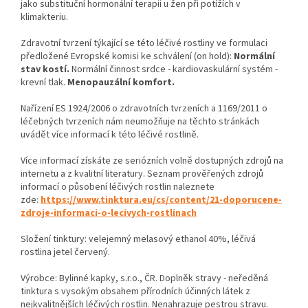
jako substituční hormonální terapii u žen při potížích v
klimakteriu.
Zdravotní tvrzení týkající se této léčivé rostliny ve formulaci
předložené Evropské komisi ke schválení (on hold):
Normální
stav kostí.
Normální činnost srdce - kardiovaskulární systém -
krevní tlak.
Menopauzální komfort.
Nařízení ES 1924/2006 o zdravotních tvrzeních a 1169/2011 o
léčebných tvrzeních nám neumožňuje na těchto stránkách
uvádět více informací k této léčivé rostlině.
Více informací získáte ze seriózních volně dostupných zdrojů na
internetu a z kvalitní literatury.
Seznam prověřených zdrojů
informací o působení léčivých rostlin naleznete
zde:
https://www.tinktura.eu/cs/content/21-doporucene-
zdroje-informaci-o-lecivych-rostlinach
Složení tinktury: velejemný melasový ethanol 40%, léčivá
rostlina jetel červený.
Výrobce: Bylinné kapky, s.r.o., ČR. Doplněk stravy - neředěná
tinktura s vysokým obsahem přírodních účinných látek z
nejkvalitnějších léčivých rostlin. Nenahrazuje pestrou stravu.