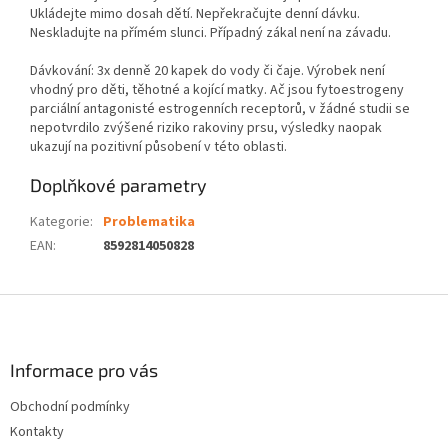
Ukládejte mimo dosah dětí. Nepřekračujte denní dávku.
Neskladujte na přímém slunci. Případný zákal není na závadu.
Dávkování: 3x denně 20 kapek do vody či čaje. Výrobek není
vhodný pro děti, těhotné a kojící matky. Ač jsou fytoestrogeny
parciální antagonisté estrogenních receptorů, v žádné studii se
nepotvrdilo zvýšené riziko rakoviny prsu, výsledky naopak
ukazují na pozitivní působení v této oblasti.
Doplňkové parametry
Kategorie
:
Problematika
EAN
:
8592814050828
Z
á
p
a
Informace pro vás
t
Obchodní podmínky
í
Kontakty