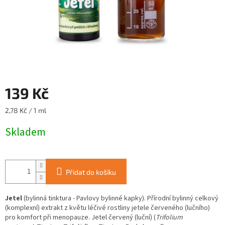
139 Kč
Měrná
2,78 Kč / 1 ml
cena:
Skladem
Přidat do košíku
Jetel
(bylinná tinktura - Pavlovy bylinné kapky). Přírodní bylinný
celkový
(komplexní)
extrakt z květu léčivé rostliny jetele červeného (lučního)
pro komfort při menopauze. Jetel červený (luční) (
Trifolium