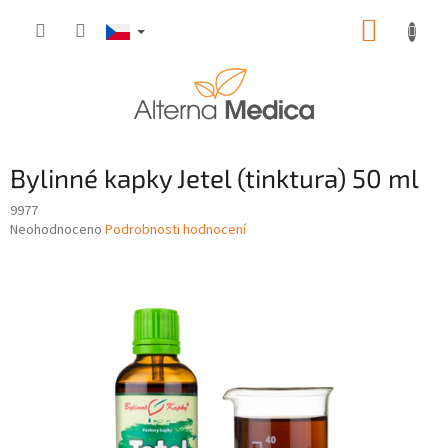
Přejít
NÁKUP
na
obsah
KOŠÍK
Bylinné kapky Jetel (tinktura) 50 ml
9977
Průměrné
Neohodnoceno
Podrobnosti hodnocení
hodnocení
produktu
je
0,0
z
5
hvězdiček.