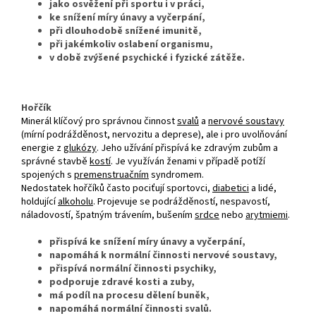
jako osvěžení při sportu i v práci,
ke snížení míry únavy a vyčerpání,
při dlouhodobě snížené imunitě,
při jakémkoliv oslabení organismu,
v době zvýšené psychické i fyzické zátěže.
Hořčík
Minerál klíčový pro správnou činnost
svalů
a
nervové soustavy
(mírní podrážděnost, nervozitu a deprese), ale i pro uvolňování
energie z
glukózy
. Jeho užívání přispívá ke zdravým zubům a
správné stavbě
kostí
. Je využíván ženami v případě potíží
spojených s
premenstruačním
syndromem.
Nedostatek hořčíků často pociťují sportovci,
diabetici
a lidé,
holdující
alkoholu
. Projevuje se podrážděností, nespavostí,
náladovostí, špatným trávením, bušením
srdce
nebo
arytmiemi
.
přispívá ke snížení míry únavy a vyčerpání,
napomáhá k normální činnosti nervové soustavy,
přispívá normální činnosti psychiky,
podporuje zdravé kosti a zuby,
má podíl na procesu dělení buněk,
napomáhá normální činnosti svalů.