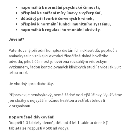
napomáhá k normální psychické činnosti,
přispívá ke snížení míry únavy a vyčerpání,
důležitý při tvorbě červených krvinek,
přispívá k normální funkci imunitního systému,
napomáhá k regulaci hormonální aktivity.
Juvenil®
Patentovaný přírodní komplex dietárních nukleotidů, peptidů a
aminokyselin vznikající extrakcí živočišné tkáně hovězího
původu, jehož účinnost je ověřena rozsáhlým vědeckým
výzkumem, řadou kontrolovaných klinických studií a více jak 50 ti
letou praxí.
Je vhodný i pro diabetiky.
Přípravek je nenávykový, nemá žádné vedlejší účinky. Využíváme
jen složky s nejvyšší možnou kvalitou a vstřebatelností
v organismu.
Doporučené dávkování:
Dospělí 1-3 tablety denně, děti od 4 let 1 tabletu denně (1
tableta se rozpustí v 500 ml vody).