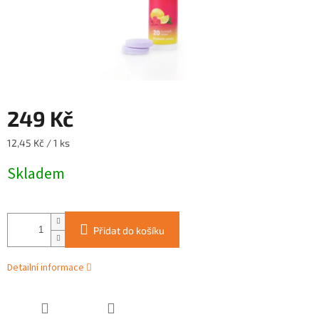
249 Kč
Měrná
12,45 Kč / 1 ks
cena:
Skladem
Přidat do košíku
Detailní informace