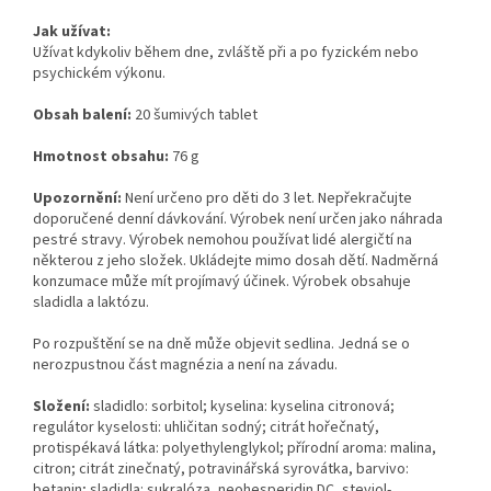
Jak užívat:
Užívat kdykoliv během dne, zvláště při a po fyzickém nebo
psychickém výkonu.
Obsah balení:
20 šumivých tablet
Hmotnost obsahu:
76 g
Upozornění:
Není určeno pro děti do 3 let. Nepřekračujte
doporučené denní dávkování. Výrobek není určen jako náhrada
pestré stravy. Výrobek nemohou používat lidé alergičtí na
některou z jeho složek. Ukládejte mimo dosah dětí. Nadměrná
konzumace může mít projímavý účinek. Výrobek obsahuje
sladidla a laktózu.
Po rozpuštění se na dně může objevit sedlina. Jedná se o
nerozpustnou část magnézia a není na závadu.
Složení:
sladidlo: sorbitol; kyselina: kyselina citronová;
regulátor kyselosti: uhličitan sodný; citrát hořečnatý,
protispékavá látka: polyethylenglykol; přírodní aroma: malina,
citron; citrát zinečnatý, potravinářská syrovátka, barvivo:
betanin; sladidla: sukralóza, neohesperidin DC, steviol-