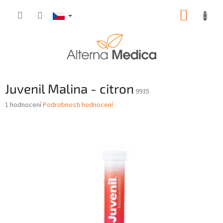
Přejít
NÁKUP
na
obsah
KOŠÍK
Juvenil Malina - citron
9935
Průměrné
1 hodnocení
Podrobnosti hodnocení
hodnocení
produktu
je
5,0
z
5
hvězdiček.