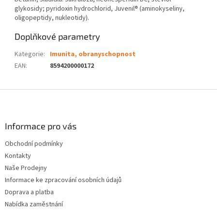
glykosidy; pyridoxin hydrochlorid, Juvenil®️ (aminokyseliny,
oligopeptidy, nukleotidy).
Doplňkové parametry
Kategorie
:
Imunita, obranyschopnost
EAN
:
8594200000172
Z
á
p
a
Informace pro vás
t
Obchodní podmínky
í
Kontakty
Naše Prodejny
Informace ke zpracování osobních údajů
Doprava a platba
Nabídka zaměstnání