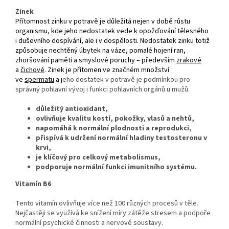
Zinek
Přítomnost zinku v potravě je důležitá nejen v době růstu
organismu, kde jeho nedostatek vede k opožďování tělesného
i duševního dospívání, ale i v dospělosti. Nedostatek zinku totiž
způsobuje nechtěný úbytek na váze, pomalé hojení ran,
zhoršování paměti a smyslové poruchy – především
zrakové
a
čichové
. Zinek je přítomen ve značném množství
ve
spermatu
a j
eho dostatek v potravě je podmínkou pro
správný pohlavní vývoj i funkci pohlavních orgánů u mužů.
důležitý antioxidant,
ovlivňuje kvalitu kostí, pokožky, vlasů a nehtů,
napomáhá k normální plodnosti a reprodukci,
přispívá k udržení normální hladiny testosteronu v
krvi,
je klíčový pro celkový metabolismus,
podporuje normální funkci imunitního systému.
Vitamín B6
Tento vitamín ovlivňuje více než 100 různých procesů v těle.
Nejčastěji se využívá ke snížení míry zátěže stresem a podpoře
normální psychické činnosti a nervové soustavy.