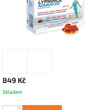
849 Kč
Měrná
Skladem
cena: