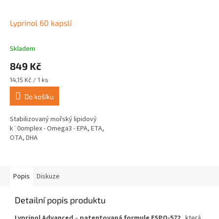
Lyprinol 60 kapslí
Skladem
Průměrné
hodnocení
849 Kč
produktu
je
Měrná
14,15 Kč / 1 ks
5,0
cena:
z
Do košíku
5
hvězdiček.
Stabilizovaný mořský lipidový
k¨0omplex - Omega3 - EPA, ETA,
OTA, DHA
Popis
Diskuze
Detailní popis produktu
Lyprinol Advanced
–
patentovaná formule ESPO-572
, která