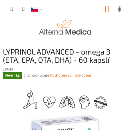
Přejít
NÁKUP
na
obsah
KOŠÍK
LYPRINOL ADVANCED - omega 3
(ETA, EPA, OTA, DHA) - 60 kapslí
10643
Průměrné
1 hodnocení
Podrobnosti hodnocení
Novinka
hodnocení
produktu
je
5,0
z
5
hvězdiček.