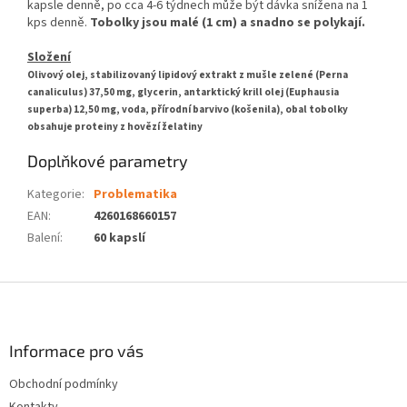
kapsle denně, po cca 4-6 týdnech může být dávka snížena na 1
kps denně.
Tobolky jsou malé (1 cm) a snadno se polykají.
Složení
Olivový olej, stabilizovaný lipidový extrakt z mušle zelené (Perna
canaliculus) 37,50 mg, glycerin, antarktický krill olej (Euphausia
superba) 12,50 mg, voda, přírodní barvivo (košenila), obal tobolky
obsahuje proteiny z hovězí želatiny
Doplňkové parametry
Kategorie
:
Problematika
EAN
:
4260168660157
Balení
:
60 kapslí
Z
á
p
a
Informace pro vás
t
Obchodní podmínky
í
Kontakty