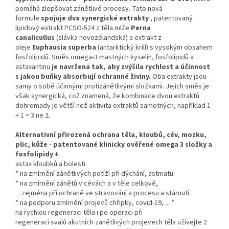
pomáhá zlepšovat zánětlivé procesy. Tato nová
formule
spojuje dva synergické extrakty
, patentovaný
lipidový extrakt PCSO-524 z těla mlže
Perna
canalicullus
(slávka novozélandská) a extrakt z
oleje
Euphausia superba
(antarktický krill) s vysokým obsahem
fosfolipidů. Směs omega-3 mastných kyselin, fosfolipidů a
astaxantinu
je navržena tak, aby zvýšila rychlost a účinnost
s jakou buňky absorbují ochranné živiny.
Oba extrakty jsou
samy o sobě účinnými protizánětlivými složkami. Jejich směs je
však synergická, což znamená, že kombinace dvou extraktů
dohromady je větší než aktivita extraktů samotných, například 1
+ 1 = 3 ne 2.
Alternativní přirozená ochrana těla, kloubů, cév, mozku,
plic, kůže - patentované klinicky ověřené omega 3 složky a
fosfolipidy +
astax kloubků a bolesti
* na zmírnění zánětlivých potíží při dýchání, astmatu
* na zmírnění zánětů v cévách a v těle celkově,
zejména při ochraně ve stravování a procesu a stárnutí
* na podporu zmírnění projevů chřipky, covid-19, ...
*
na rychlou regeneraci těla i po operaci při
regeneraci
svalů akutních zánětlivých projevech těla užívejte 2