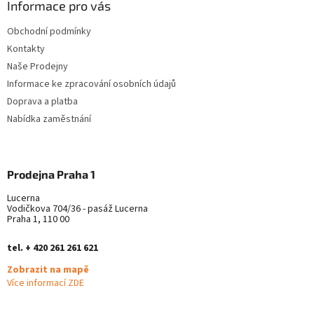
a
Informace pro vás
t
Obchodní podmínky
í
Kontakty
Naše Prodejny
Informace ke zpracování osobních údajů
Doprava a platba
Nabídka zaměstnání
Prodejna Praha 1
Lucerna
Vodičkova 704/36 - pasáž Lucerna
Praha 1, 110 00
tel. + 420 261 261 621
Zobrazit na mapě
Více informací ZDE