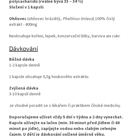
polysacharidů (reálně bývá 33 – 34 %)
Složení v 1 kapsli:
Ohňovec
(ohňovec brázditý,
Phellinus linteus
) 100% čistý
extrakt - 400mg
Neobsahuje kofein, lepek, konzervační látky, barviva ani cukr.
Dávkování
Běžná dávka
1-2 kapsle denně
1 kapsle obsahuje 0,5g houbového extraktu.
Zvýšená dávka
3-10 kapslí denně
Je vhodné poradit se s lékařem či praktikem čínské medicíny.
Doporučujeme užívat vždy 5 dní v týdnu a 2 dny vynechat.
Kapsle užívejte na lačno (min. 30 minut před jídlem či 60
minut po jídle), zapíjejte vodou nebo slabým zeleným
čajem.
U dětí je dávkování snížené úměrně věku.