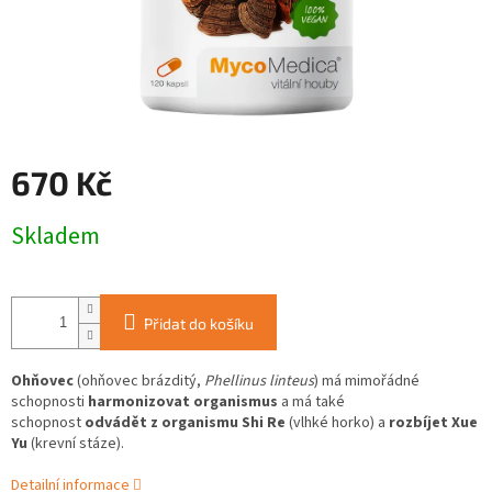
670 Kč
Měrná
Skladem
cena:
Přidat do košíku
Ohňovec
(ohňovec brázditý,
Phellinus linteus
) má mimořádné
schopnosti
harmonizovat organismus
a má také
schopnost
odvádět z organismu
Shi Re
(vlhké horko) a
rozbíjet
Xue
Yu
(krevní stáze).
Detailní informace