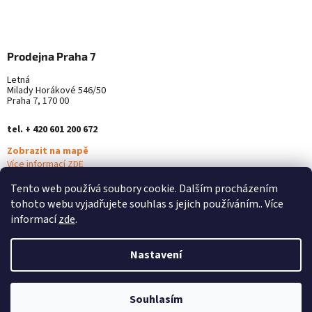
Prodejna Praha 7
Letná
Milady Horákové 546/50
Praha 7, 170 00
tel. + 420 601 200 672
Zobrazit na mapě
Více informací ZDE
Tento web používá soubory cookie. Dalším procházením
tohoto webu vyjadřujete souhlas s jejich používáním.. Více
informací
zde
.
Nastavení
Vytvořil Shoptet
Souhlasím
Copyright 2026
Alterna Medica
. Všechna práva vyhrazena.