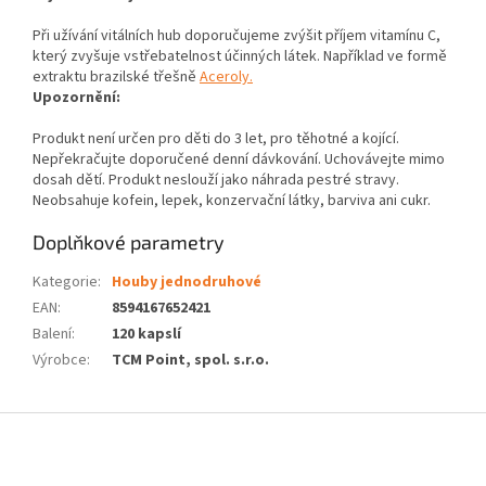
Při užívání vitálních hub doporučujeme zvýšit příjem vitamínu C,
který zvyšuje vstřebatelnost účinných látek. Například ve formě
extraktu brazilské třešně
Aceroly.
Upozornění:
Produkt není určen pro děti do 3 let, pro těhotné a kojící.
Nepřekračujte doporučené denní dávkování. Uchovávejte mimo
dosah dětí. Produkt neslouží jako náhrada pestré stravy.
Neobsahuje kofein, lepek, konzervační látky, barviva ani cukr.
Doplňkové parametry
Kategorie
:
Houby jednodruhové
EAN
:
8594167652421
Balení
:
120 kapslí
Výrobce
:
TCM Point, spol. s.r.o.
Z
á
p