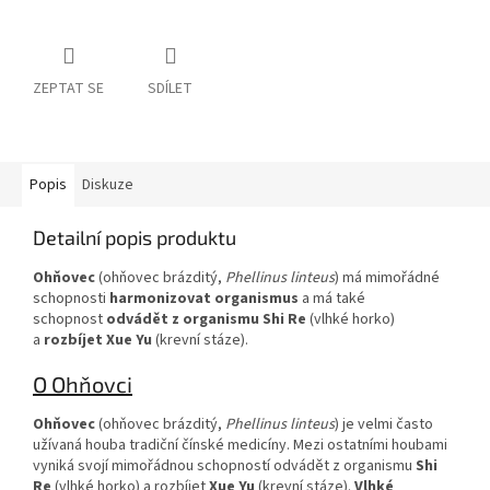
ZEPTAT SE
SDÍLET
Popis
Diskuze
Detailní popis produktu
Ohňovec
(ohňovec brázditý,
Phellinus linteus
) má mimořádné
schopnosti
harmonizovat organismus
a má také
schopnost
odvádět z organismu
Shi Re
(vlhké horko)
a
rozbíjet
Xue Yu
(krevní stáze).
O Ohňovci
Ohňovec
(ohňovec brázditý,
Phellinus linteus
) je velmi často
užívaná houba tradiční čínské medicíny. Mezi ostatními houbami
vyniká svojí mimořádnou schopností odvádět z organismu
Shi
Re
(vlhké horko) a rozbíjet
Xue Yu
(krevní stáze).
Vlhké