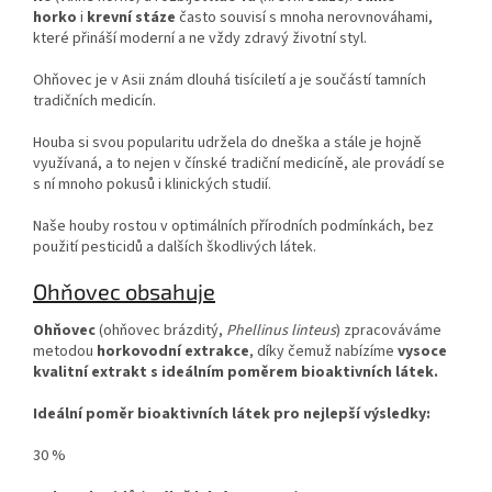
horko
i
krevní stáze
často souvisí s mnoha nerovnováhami,
které přináší moderní a ne vždy zdravý životní styl.
Ohňovec je v Asii znám dlouhá tisíciletí a je součástí tamních
tradičních medicín.
Houba si svou popularitu udržela do dneška a stále je hojně
využívaná, a to nejen v čínské tradiční medicíně, ale provádí se
s ní mnoho pokusů i klinických studií.
Naše houby rostou v optimálních přírodních podmínkách, bez
použití pesticidů a dalších škodlivých látek.
Ohňovec
obsahuje
Ohňovec
(ohňovec brázditý,
Phellinus linteus
) zpracováváme
metodou
horkovodní extrakce
, díky čemuž nabízíme
vysoce
kvalitní extrakt s ideálním poměrem bioaktivních látek.
Ideální poměr bioaktivních látek pro nejlepší výsledky:
30 %