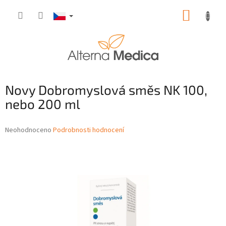
Přejít
NÁKUP
na
obsah
KOŠÍK
Novy Dobromyslová směs NK 100,
nebo 200 ml
Průměrné
Neohodnoceno
Podrobnosti hodnocení
hodnocení
produktu
je
0,0
z
5
hvězdiček.