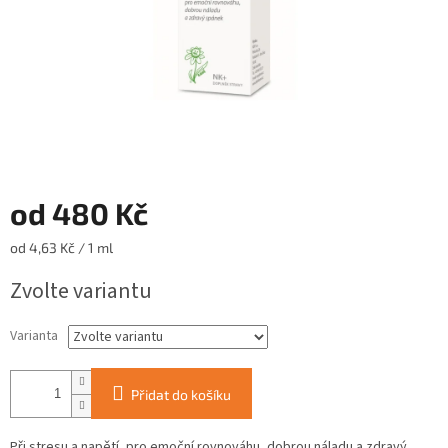
od
480 Kč
Měrná
od 4,63 Kč / 1 ml
cena:
Zvolte variantu
Varianta
Přidat do košíku
Při stresu a napětí, pro emoční rovnováhu, dobrou náladu a zdravý