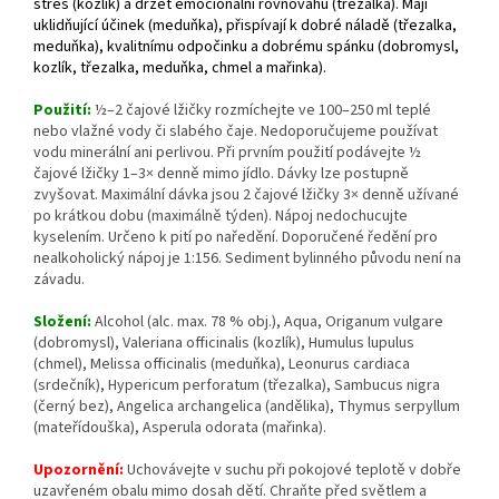
stres (kozlík) a držet emocionální rovnováhu (třezalka). Mají
uklidňující účinek (meduňka), přispívají k dobré náladě (třezalka,
meduňka), kvalitnímu odpočinku a dobrému spánku (dobromysl,
kozlík, třezalka, meduňka, chmel a mařinka).
Použití:
½–2 čajové lžičky rozmíchejte ve 100–250 ml teplé
nebo vlažné vody či slabého čaje. Nedoporučujeme používat
vodu minerální ani perlivou. Při prvním použití podávejte ½
čajové lžičky 1–3× denně mimo jídlo. Dávky lze postupně
zvyšovat. Maximální dávka jsou 2 čajové lžičky 3× denně užívané
po krátkou dobu (maximálně týden). Nápoj nedochucujte
kyselením. Určeno k pití po naředění. Doporučené ředění pro
nealkoholický nápoj je 1:156. Sediment bylinného původu není na
závadu.
Složení:
Alcohol (alc. max. 78 % obj.), Aqua, Origanum vulgare
(dobromysl), Valeriana officinalis (kozlík), Humulus lupulus
(chmel), Melissa officinalis (meduňka), Leonurus cardiaca
(srdečník), Hypericum perforatum (třezalka), Sambucus nigra
(černý bez), Angelica archangelica (andělika), Thymus serpyllum
(mateřídouška), Asperula odorata (mařinka).
Upozornění:
Uchovávejte v suchu při pokojové teplotě v dobře
uzavřeném obalu mimo dosah dětí. Chraňte před světlem a