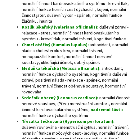
normální činnost kardiovaskulárního systému - krevní tlak,
normální funkce horních cest dýchacích, kojení, normální
činnost jater, duševní výkon - spánek, normální funkce
žlučníku, imunita
Kozlík lékařský (Valeriana officinalis):
duševní zdraví -
relaxace - stres, normální činnost kardiovaskulárního
systému - krevní tlak, normální trávení, kognitivní funkce
Chmel otáčivý (Humulus lupulus):
antioxidant, normální
hladina cholesterolu v krvi, normální trávení,
menopauzální komfort, normální činnost nervové
soustavy, uklidňující účinek, dobrý spánek
Meduňka lékařská (Melissa officinalis):
antioxidant,
normální funkce dýchacího systému, kognitivní a duševní
zdraví, pozitivní nálada - relaxace - spánek, normální
trávení, normální činnost oběhové soustavy, hormonální
rovnováha
Srdečník obecný (Leonurus cardiaca):
normální činnost
nervové soustavy, (Před) menstruační komfort, normální
činnost kardiovaskulárního systému,
nadzemní části:
normální funkce dýchacího systému
Třezalka tečkovaná (Hypericum perforatum):
duševní rovnováha - menstruační cyklus, normální trávení,
n
ormální funkce močových cest - ledviny, normální funkce