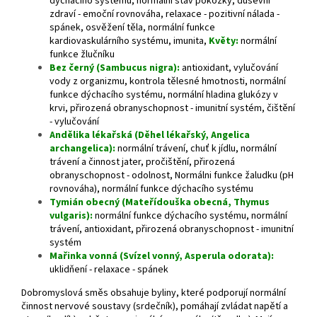
dýchacího systému, n
ormální stav pokožky, duševní
zdraví - emoční rovnováha, r
elaxace - pozitivní nálada -
spánek, osvěžení těla, n
ormální funkce
kardiovaskulárního systému, i
munita,
Květy:
normální
funkce žlučníku
Bez černý (Sambucus nigra)
:
antioxidant, vylučování
vody z organizmu, kontrola tělesné hmotnosti, normální
funkce dýchacího systému, normální hladina glukózy v
krvi, přirozená obranyschopnost - imunitní systém, čištění
- vylučování
Andělika lékařská (Děhel lékařský, Angelica
archangelica):
normální trávení, chuť k jídlu, normální
trávení a činnost jater, pročištění, přirozená
obranyschopnost - odolnost, Normálni funkce žaludku (pH
rovnováha), normální funkce dýchacího systému
Tymián obecný (Mateřídouška obecná, Thymus
vulgaris):
normální funkce dýchacího systému, normální
trávení, antioxidant, přirozená obranyschopnost - imunitní
systém
Mařinka vonná (Svízel vonný, Asperula odorata):
uklidňení - relaxace - spánek
Dobromyslová směs obsahuje byliny, které podporují normální
činnost nervové soustavy (srdečník), pomáhají zvládat napětí a