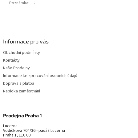
Poznámka
:
..
Z
á
p
a
Informace pro vás
t
Obchodní podmínky
í
Kontakty
Naše Prodejny
Informace ke zpracování osobních údajů
Doprava a platba
Nabídka zaměstnání
Prodejna Praha 1
Lucerna
Vodičkova 704/36 - pasáž Lucerna
Praha 1, 110 00