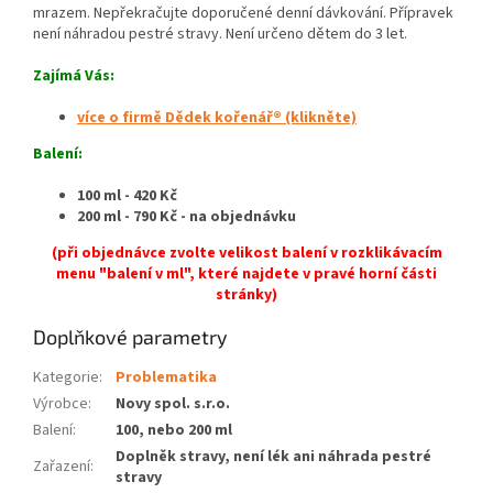
mrazem. Nepřekračujte doporučené denní dávkování. Přípravek
není náhradou pestré stravy. Není určeno dětem do 3 let.
Zajímá Vás:
více o firmě Dědek kořenář® (klikněte)
Balení:
100 ml - 420 Kč
200 ml - 790 Kč - na objednávku
(při objednávce zvolte velikost balení v rozklikávacím
menu "balení v ml", které najdete v pravé horní části
stránky)
Doplňkové parametry
Kategorie
:
Problematika
Výrobce
:
Novy spol. s.r.o.
Balení
:
100, nebo 200 ml
Doplněk stravy, není lék ani náhrada pestré
Zařazení
:
stravy