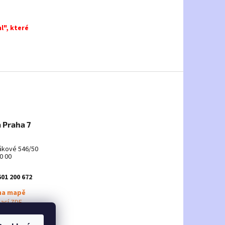
l", které
 Praha 7
ákové 546/50
0 00
601 200 672
na mapě
mací ZDE