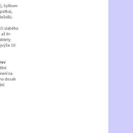
), Sylibum
patka),
lešník).
 či slabého
 až 6×
ablety
ejvýše 10
krev
dění.
není na
imo dosah
ní.