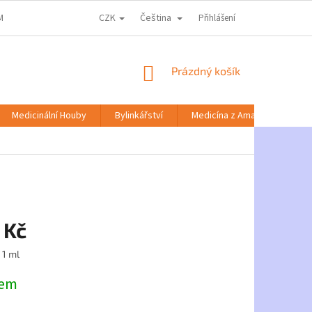
CZK
Čeština
MACE KE ZPRACOVÁNÍ OSOBNÍCH ÚDAJŮ
DOPRAVA A PLATBA
Přihlášení
NABÍD
NÁKUPNÍ
Prázdný košík
KOŠÍK
Medicinální Houby
Bylinkářství
Medicína z Amazonie
 Kč
 1 ml
dem