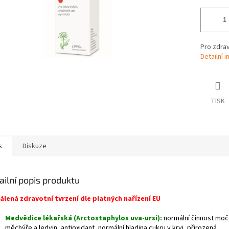
Pro zdrav
Detailní 
TISK
s
Diskuze
ailní popis produktu
álená zdravotní tvrzení dle platných nařízení EU
Medvědice lékařská (Arctostaphylos uva-ursi):
normální činnost mo
měchýře a ledvin, antioxidant, normální hladina cukru v krvi, přirozená