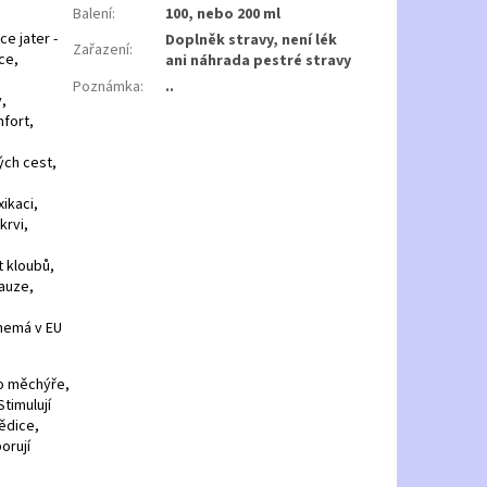
Balení
:
100, nebo 200 ml
ce jater -
Doplněk stravy, není lék
Zařazení
:
ce,
ani náhrada pestré stravy
Poznámka
:
..
,
mfort,
ch cest,
ikaci,
krvi,
t kloubů,
auze,
nemá v EU
o měchýře,
Stimulují
ědice,
orují