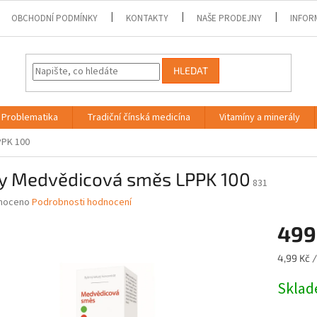
OBCHODNÍ PODMÍNKY
KONTAKTY
NAŠE PRODEJNY
INFOR
HLEDAT
Problematika
Tradiční čínská medicína
Vitamíny a minerály
PPK 100
y Medvědicová směs LPPK 100
831
né
noceno
Podrobnosti hodnocení
ní
499
u
Měrná
4,99 Kč /
cena:
Skla
ek.