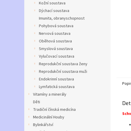
a
Kožní soustava
n
Dýchací soustava
e
Imunita, obranyschopnost
l
Pohybová soustava
Nervová soustava
Oběhová soustava
Smyslová soustava
Vylučovací soustava
Reprodukční soustava ženy
Reprodukční soustava muži
Endokrinní soustava
Popi
Lymfatická soustava
Vitamíny a minerály
Děti
Det
Tradiční čínská medicína
Schv
Medicinální Houby
Bylinkářství