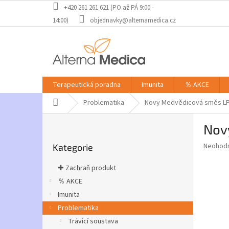
Přejít
+420 261 261 621 (PO až PÁ 9:00 -
na
14:00)
objednavky@alternamedica.cz
obsah
Terapeutická poradna
Imunita
％ AKCE
Domů
Problematika
Novy Medvědicová směs L
P
Nov
o
Přeskočit
s
Průměr
Neohod
Kategorie
kategorie
t
hodnoce
r
produkt
✚ Zachraň produkt
a
je
％ AKCE
0,0
n
z
Imunita
n
5
í
Problematika
hvězdič
p
Trávicí soustava