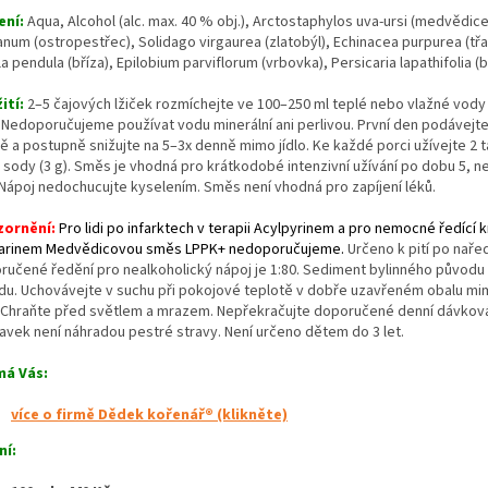
ení:
Aqua, Alcohol (alc. max. 40 % obj.), Arctostaphylos uva-ursi (medvědice
anum (ostropestřec), Solidago virgaurea (zlatobýl), Echinacea purpurea (třa
a pendula (bříza), Epilobium parviflorum (vrbovka), Persicaria lapathifolia (b
ití:
2–5 čajových lžiček rozmíchejte ve 100–250 ml teplé nebo vlažné vody
. Nedoporučujeme používat vodu minerální ani perlivou. První den podávejte
ě a postupně snižujte na 5–3x denně mimo jídlo. Ke každé porci užívejte 2 t
é sody (3 g). Směs je vhodná pro krátkodobé intenzivní užívání po dobu 5, n
 Nápoj nedochucujte kyselením. Směs není vhodná pro zapíjení léků.
zornění:
Pro lidi po infarktech v terapii Acylpyrinem a pro nemocné ředící 
arinem Medvědicovou směs LPPK+ nedoporučujeme.
Určeno k pití po naře
ručené ředění pro nealkoholický nápoj je 1:80. Sediment bylinného původu 
du. Uchovávejte v suchu při pokojové teplotě v dobře uzavřeném obalu m
. Chraňte před světlem a mrazem. Nepřekračujte doporučené denní dávková
ravek není náhradou pestré stravy. Není určeno dětem do 3 let.
má Vás:
více o firmě Dědek kořenář® (klikněte)
ní: