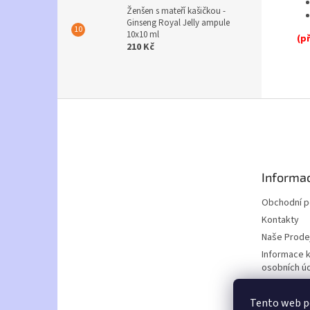
Ženšen s mateří kašičkou -
Ginseng Royal Jelly ampule
10x10 ml
(p
210 Kč
Z
á
p
a
t
Informac
í
Obchodní 
Kontakty
Naše Prode
Informace 
osobních ú
Doprava a p
Tento web p
Nabídka za