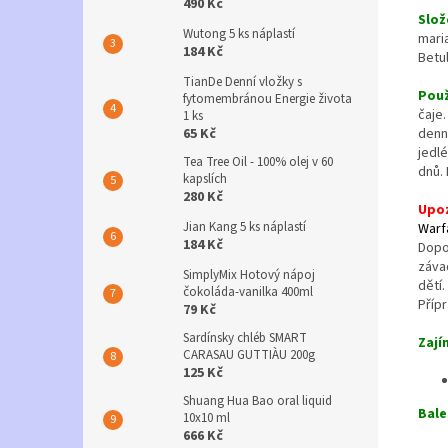
490 Kč
Slož
Wutong 5 ks náplastí
mari
184 Kč
Betul
TianDe Denní vložky s
Použ
fytomembránou Energie života
čaje
1 ks
65 Kč
denn
jedl
Tea Tree Oil - 100% olej v 60
dnů.
kapslích
280 Kč
Upo
Jian Kang 5 ks náplastí
Warf
184 Kč
Dopo
záva
SimplyMix Hotový nápoj
dětí
čokoláda-vanilka 400ml
Příp
79 Kč
Sardínsky chléb SMART
Zají
CARASAU GUTTIÀU 200g
125 Kč
Shuang Hua Bao oral liquid
Bale
10x10 ml
666 Kč