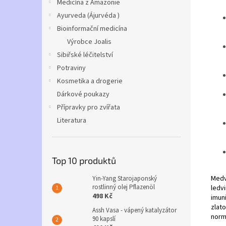
Medicína z Amazonie
Ayurveda (Ájurvéda )
Bioinformační medicína
Výrobce Joalis
Sibiřské léčitelství
Potraviny
Kosmetika a drogerie
Dárkové poukazy
Přípravky pro zvířata
Literatura
Top 10 produktů
Medv
Yin-Yang Starojaponský
rostlinný olej Pflazenöl
ledvi
498 Kč
imun
zlato
Assh Vasa - vápený katalyzátor
normá
90 kapslí