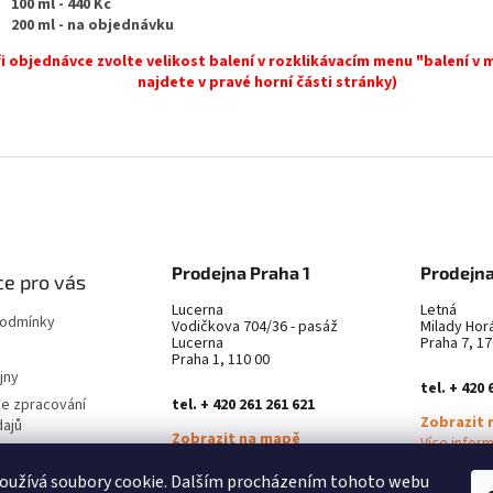
100 ml - 440 Kč
200 ml -
na objednávku
ři objednávce zvolte velikost balení v rozklikávacím menu "balení v m
najdete v pravé horní části stránky)
Prodejna Praha 1
Prodejna
e pro vás
Lucerna
Letná
podmínky
Vodičkova 704/36 - pasáž
Milady Hor
Lucerna
Praha 7, 17
Praha 1, 110 00
jny
tel. + 420 
ke zpracování
tel. + 420 261 261 621
Zobrazit 
dajů
Zobrazit na mapě
Více infor
latba
Více informací ZDE
oužívá soubory cookie. Dalším procházením tohoto webu
městnání