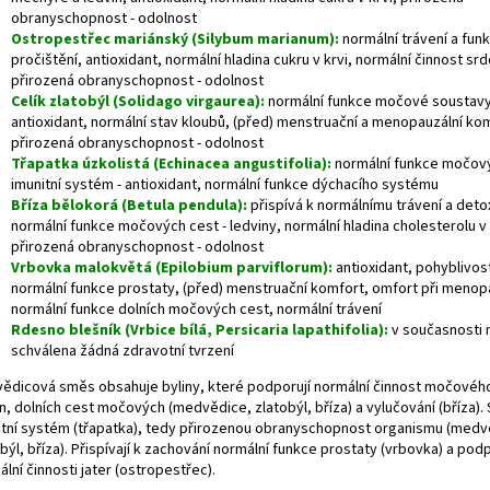
obranyschopnost - odolnost
Ostropestřec mariánský (Silybum marianum):
normální trávení a funk
pročištění, antioxidant, normální hladina cukru v krvi, normální činnost srd
přirozená obranyschopnost - odolnost
Celík zlatobýl (Solidago virgaurea):
normální funkce močové soustavy
antioxidant, normální stav kloubů, (před) menstruační a menopauzální ko
přirozená obranyschopnost - odolnost
Třapatka úzkolistá (Echinacea angustifolia):
normální funkce močový
imunitní systém - antioxidant, normální funkce dýchacího systému
Bříza bělokorá (Betula pendula)
:
přispívá k normálnímu trávení a detox
normální funkce močových cest - ledviny, normální hladina cholesterolu v 
přirozená obranyschopnost - odolnost
Vrbovka malokvětá (Epilobium parviflorum):
antioxidant, pohyblivos
normální funkce prostaty, (před) menstruační komfort, omfort při menop
normální funkce dolních močových cest, normální trávení
Rdesno blešník (Vrbice bílá, Persicaria lapathifolia):
v současnosti 
schválena žádná zdravotní tvrzení
ědicová směs obsahuje byliny, které podporují normální činnost močovéh
n, dolních cest močových (medvědice, zlatobýl, bříza) a vylučování (bříza). 
itní systém (třapatka), tedy přirozenou obranyschopnost organismu (medv
býl, bříza). Přispívají k zachování normální funkce prostaty (vrbovka) a podp
lní činnosti jater (ostropestřec).