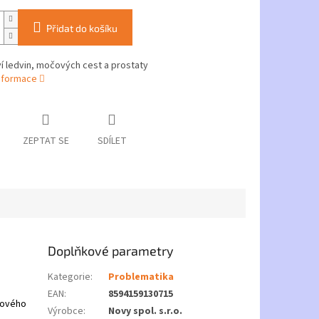
Přidat do košíku
í ledvin, močových cest a prostaty
informace
ZEPTAT SE
SDÍLET
Doplňkové parametry
Kategorie
:
Problematika
EAN
:
8594159130715
čového
Výrobce
:
Novy spol. s.r.o.