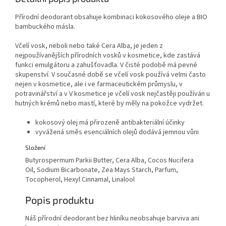
Přírodní deodorant obsahuje kombinaci kokosového oleje a BIO
bambuckého másla.
Včelí vosk, neboli nebo také Cera Alba, je jeden z
nejpoužívanějších přírodních vosků v kosmetice, kde zastává
funkci emulgátoru a zahušťovadla. V čisté podobě má pevné
skupenství. V současné době se včelí vosk používá velmi často
nejen v kosmetice, ale i ve farmaceutickém průmyslu, v
potravinářství a v V kosmetice je včelí vosk nejčastěji používán u
hutných krémů nebo mastí, které by měly na pokožce vydržet.
kokosový olej má přirozeně antibakteriální účinky
vyvážená směs esenciálních olejů dodává jemnou vůni
Složení
Butyrospermum Parkii Butter, Cera Alba, Cocos Nucifera
Oil, Sodium Bicarbonate, Zea Mays Starch, Parfum,
Tocopherol, Hexyl Cinnamal, Linalool
Popis produktu
Náš přírodní deodorant bez hliníku neobsahuje barviva ani