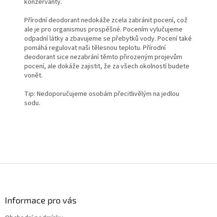
konzervanty.
Přírodní deodorant nedokáže zcela zabránit pocení, což
ale je pro organismus prospěšné. Pocením vylučujeme
odpadní látky a zbavujeme se přebytků vody. Pocení také
pomáhá regulovat naši tělesnou teplotu. Přírodní
deodorant sice nezabrání těmto přirozeným projevům
pocení, ale dokáže zajistit, že za všech okolností budete
vonět.
Tip: Nedoporučujeme osobám přecitlivělým na jedlou
sodu.
Z
á
p
a
Informace pro vás
t