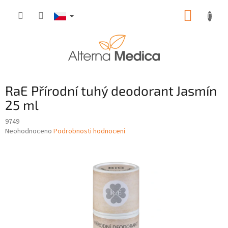
Přejít
NÁKUP
na
obsah
KOŠÍK
RaE Přírodní tuhý deodorant Jasmín
25 ml
9749
Průměrné
Neohodnoceno
Podrobnosti hodnocení
hodnocení
produktu
je
0,0
z
5
hvězdiček.