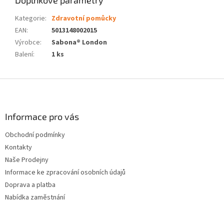
Kategorie
:
Zdravotní pomůcky
EAN
:
5013148002015
Výrobce
:
Sabona® London
Balení
:
1 ks
Z
á
p
a
Informace pro vás
t
Obchodní podmínky
í
Kontakty
Naše Prodejny
Informace ke zpracování osobních údajů
Doprava a platba
Nabídka zaměstnání