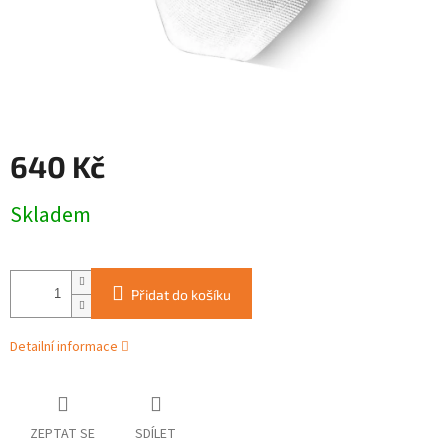
640 Kč
Měrná
Skladem
cena:
Přidat do košíku
Detailní informace
ZEPTAT SE
SDÍLET