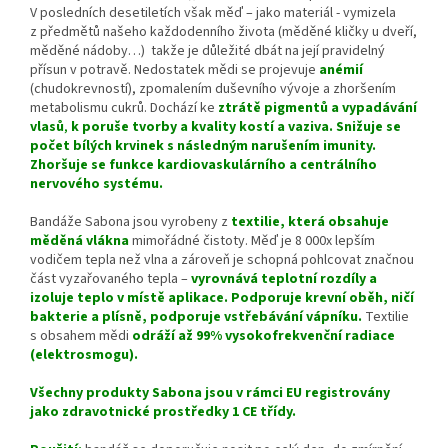
V posledních desetiletích však měď – jako materiál - vymizela
z předmětů našeho každodenního života (měděné kličky u dveří,
měděné nádoby…) takže je důležité dbát na její pravidelný
přísun v potravě. Nedostatek mědi se projevuje
anémií
(chudokrevností), zpomalením duševního vývoje a zhoršením
metabolismu cukrů. Dochází ke
ztrátě pigmentů a vypadávání
vlasů
,
k poruše tvorby a kvality kostí a vaziva. Snižuje se
počet bílých krvinek s následným narušením imunity.
Zhoršuje se funkce kardiovaskulárního a centrálního
nervového systému.
Bandáže Sabona jsou vyrobeny z
textilie
, která obsahuje
měděná vlákna
mimořádné čistoty. Měď je 8 000x lepším
vodičem tepla než vlna a zároveň je schopná pohlcovat značnou
část vyzařovaného tepla –
vyrovnává teplotní rozdíly a
izoluje teplo v místě aplikace.
Podporuje krevní oběh, ničí
bakterie a plísně, podporuje vstřebávání vápníku.
Textilie
s obsahem mědi
odráží až 99% vysokofrekvenční radiace
(elektrosmogu).
Všechny produkty Sabona jsou v rámci EU registrovány
jako zdravotnické prostředky 1 CE třídy.