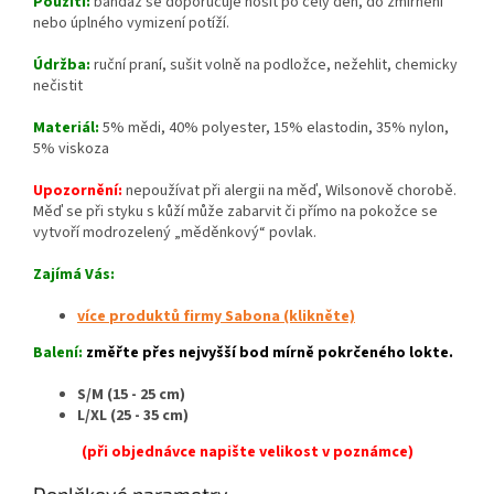
Použití:
bandáž se doporučuje nosit po celý den, do zmírnění
nebo úplného vymizení potíží.
Údržba:
ruční praní, sušit volně na podložce, nežehlit, chemicky
nečistit
Materiál:
5% mědi, 40% polyester, 15% elastodin, 35% nylon,
5% viskoza
Upozornění:
nepoužívat při alergii na měď, Wilsonově chorobě.
Měď se při styku s kůží může zabarvit či přímo na pokožce se
vytvoří modrozelený „měděnkový“ povlak.
Zajímá Vás:
více produktů firmy Sabona (klikněte)
Balení:
změřte přes nejvyšší bod mírně pokrčeného lokte.
S/M (15 - 25 cm)
L/XL (25 - 35 cm)
(při objednávce napište velikost v poznámce)
Doplňkové parametry