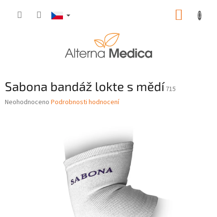
Přejít
NÁKUP
na
obsah
KOŠÍK
Sabona bandáž lokte s mědí
715
Průměrné
Neohodnoceno
Podrobnosti hodnocení
hodnocení
produktu
je
0,0
z
5
hvězdiček.