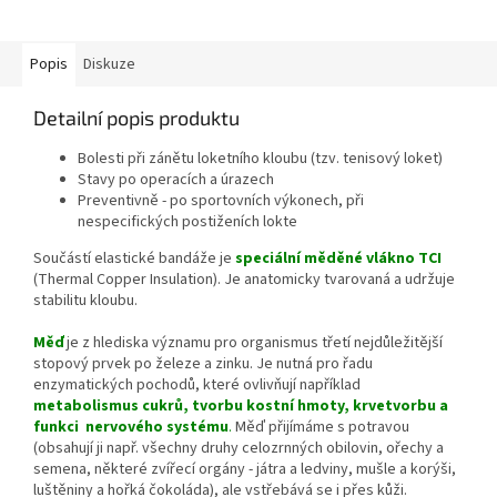
Popis
Diskuze
Detailní popis produktu
Bolesti při zánětu loketního kloubu (tzv. tenisový loket)
Stavy po operacích a úrazech
Preventivně - po sportovních výkonech, při
nespecifických postiženích lokte
Součástí elastické bandáže je
speciální měděné vlákno TCI
(Thermal Copper Insulation). Je anatomicky tvarovaná a udržuje
stabilitu kloubu.
Měď
je z hlediska významu pro organismus třetí nejdůležitější
stopový prvek po železe a zinku. Je nutná pro řadu
enzymatických pochodů, které ovlivňují například
metabolismus cukrů, tvorbu kostní hmoty, krvetvorbu a
funkci nervového systému
.
Měď přijímáme s potravou
(obsahují ji např. všechny druhy celozrnných obilovin, ořechy a
semena, některé zvířecí orgány - játra a ledviny, mušle a korýši,
luštěniny a hořká čokoláda), ale vstřebává se i přes kůži.