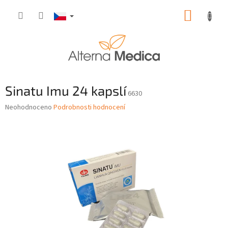
Přejít
NÁKUP
na
obsah
KOŠÍK
Sinatu Imu 24 kapslí
6630
Průměrné
Neohodnoceno
Podrobnosti hodnocení
hodnocení
produktu
je
0,0
z
5
hvězdiček.