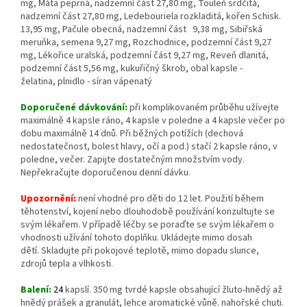
mg, Máta peprná, nadzemní část 27,80 mg, Touleň srdčitá,
nadzemní část 27,80 mg, Ledebouriela rozkladitá, kořen Schisk.
13,95 mg, Pačule obecná, nadzemní část 9,38 mg, Sibiřská
meruňka, semena 9,27 mg, Rozchodnice, podzemní část 9,27
mg, Lékořice uralská, podzemní část 9,27 mg, Reveň dlanitá,
podzemní část 5,56 mg, kukuřičný škrob, obal kapsle -
želatina, plnidlo - síran vápenatý
Doporučené dávkování:
při komplikovaném průběhu užívejte
maximálně 4 kapsle ráno, 4 kapsle v poledne a 4 kapsle večer po
dobu maximálně 14 dnů. Při běžných potížích (dechová
nedostatečnost, bolest hlavy, očí a pod.) stačí 2 kapsle ráno, v
poledne, večer. Zapijte dostatečným množstvím vody.
Nepřekračujte doporučenou denní dávku.
Upozornění:
není vhodné pro děti do 12 let. Použití během
těhotenství, kojení nebo dlouhodobě používání konzultujte se
svým lékařem. V případě léčby se poraďte se svým lékařem o
vhodnosti užívání tohoto doplňku. Ukládejte mimo dosah
dětí. Skladujte při pokojové teplotě, mimo dopadu slunce,
zdrojů tepla a vlhkosti.
Balení:
24
kapslí. 350 mg tvrdé kapsle obsahující žluto-hnědý až
hnědý prášek a granulát, lehce aromatické vůně. nahořské chuti.