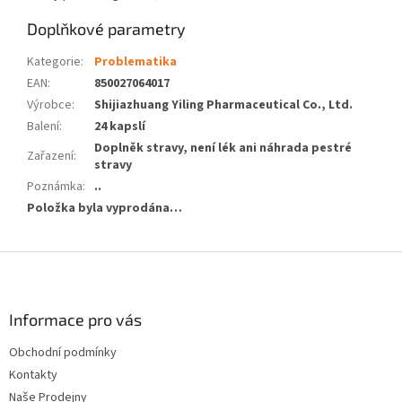
Doplňkové parametry
Kategorie
:
Problematika
EAN
:
850027064017
Výrobce
:
Shijiazhuang Yiling Pharmaceutical Co., Ltd.
Balení
:
24 kapslí
Doplněk stravy, není lék ani náhrada pestré
Zařazení
:
stravy
Poznámka
:
..
Položka byla vyprodána…
Z
á
p
a
Informace pro vás
t
Obchodní podmínky
í
Kontakty
Naše Prodejny