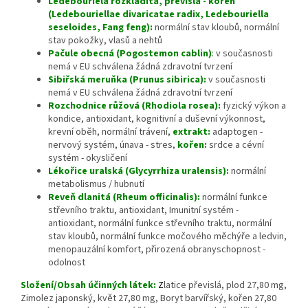
Ledebouriela rozkladitá, převislá - kořen
(Ledebouriellae divaricatae radix, Ledebouriella
seseloides, Fang feng):
normální stav kloubů, normální
stav pokožky, vlasů a nehtů
Pačule obecná (Pogostemon cablin)
:
v současnosti
nemá v EU schválena žádná zdravotní tvrzení
Sibiřská meruňka (Prunus sibirica):
v současnosti
nemá v EU schválena žádná zdravotní tvrzení
Rozchodnice růžová (Rhodiola rosea):
f
yzický výkon a
kondice, antioxidant, kognitivní a duševní výkonnost,
krevní oběh, normální trávení,
extrakt:
adaptogen -
nervový systém, únava - stres,
kořen:
srdce a cévní
systém - okysličení
Lékořice uralská (Glycyrrhiza uralensis):
normální
metabolismus / hubnutí
Reveň dlanitá (Rheum officinalis):
normální funkce
střevního traktu, antioxidant, Imunitní systém -
antioxidant, normální funkce střevního traktu, normální
stav kloubů, normální funkce močového měchýře a ledvin,
menopauzální komfort, přirozená obranyschopnost -
odolnost
Složení/Obsah účinných látek:
Z
latice převislá, plod 27,80 mg,
Zimolez japonský, květ 27,80 mg, Boryt barvířský, kořen 27,80