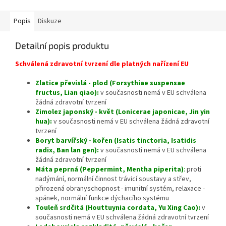
Popis
Diskuze
Detailní popis produktu
Schválená zdravotní tvrzení dle platných nařízení EU
Zlatice převislá - plod (Forsythiae suspensae
fructus, Lian qiao):
v současnosti nemá v EU schválena
žádná zdravotní tvrzení
Zimolez japonský - květ (Lonicerae japonicae, Jin yin
hua):
v současnosti nemá v EU schválena žádná zdravotní
tvrzení
Boryt barvířský - kořen (Isatis tinctoria, Isatidis
radix, Ban lan gen):
v současnosti nemá v EU schválena
žádná zdravotní tvrzení
Máta peprná (Peppermint, Mentha piperita)
:
proti
nadýmání, normální činnost trávicí soustavy a střev,
přirozená obranyschopnost - imunitní systém, relaxace -
spánek, normální funkce dýchacího systému
Touleň srdčitá (Houttuynia cordata, Yu Xing Cao):
v
současnosti nemá v EU schválena žádná zdravotní tvrzení