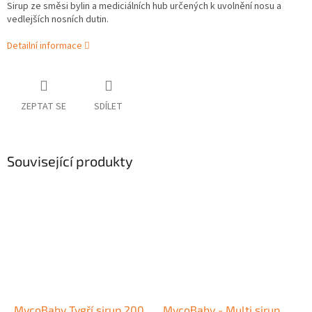
Sirup ze směsi bylin a mediciálních hub určených k uvolnění nosu a
vedlejších nosních dutin.
Detailní informace
ZEPTAT SE
SDÍLET
Související produkty
MycoBaby Tygří sirup 200
MycoBaby - Multi sirup