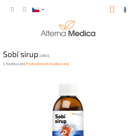
Přejít
NÁKUP
na
obsah
KOŠÍK
Sobí sirup
10631
Průměrné
1 hodnocení
Podrobnosti hodnocení
hodnocení
produktu
je
5,0
z
5
hvězdiček.