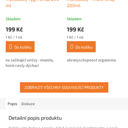
ml
200ml
Skladem
Skladem
199 Kč
199 Kč
Měrná
Měrná
1 Kč / 1 ml
1 Kč / 1 ml
cena:
cena:
Do košíku
Do košíku
na začínající virózy - imunita,
obranyschopnost organismu
horní cesty dýchací
ZOBRAZIT VŠECHNY SOUVISEJÍCÍ PRODUKTY
Popis
Diskuze
Detailní popis produktu