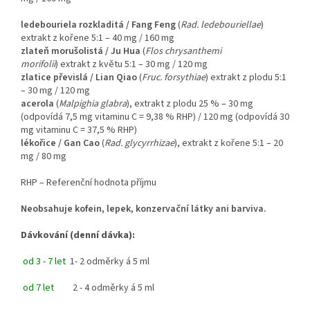
ledebouriela rozkladitá / Fang Feng
(
Rad. ledebouriellae
)
extrakt z kořene 5:1 – 40 mg / 160 mg
zlateň morušolistá / Ju Hua
(
Flos chrysanthemi
morifolii
)
extrakt z květu 5:1 – 30 mg / 120 mg
zlatice převislá / Lian Qiao
(
Fruc. forsythiae
) extrakt z plodu 5:1
– 30 mg / 120 mg
acerola
(
Malpighia glabra
), extrakt z plodu 25 % – 30 mg
(odpovídá 7,5 mg vitaminu C = 9,38 % RHP) / 120 mg (odpovídá 30
mg vitaminu C = 37,5 % RHP)
lékořice / Gan Cao
(
Rad. glycyrrhizae
), extrakt z kořene 5:1 – 20
mg / 80 mg
RHP – Referenční hodnota příjmu
Neobsahuje kofein, lepek, konzervační látky ani barviva.
Dávkování (denní dávka):
od 3 - 7 let
1- 2 odměrky á 5 ml
od 7 let
2 - 4 odměrky á 5 ml