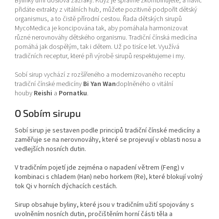
Bylinky umí doslova zázraky. Když je správně zkombinujete, a navíc
přidáte extrakty z vitálních hub, můžete pozitivně podpořit dětský
organismus, a to čistě přírodní cestou. Řada dětských sirupů
MycoMedica je koncipována tak, aby pomáhala harmonizovat
různé nerovnováhy dětského organismu. Tradiční čínská medicína
pomáhá jak dospělým, tak i dětem. Už po tisíce let. Využívá
tradičních receptur, které při výrobě sirupů respektujeme i my.
Sobí sirup vychází z rozšířeného a modernizovaného receptu
tradiční čínské medicíny
Bi Yan Wan
doplněného o vitální
houby
Reishi
a
Pornatku
.
O Sobím sirupu
Sobí sirup je sestaven podle principů tradiční čínské medicíny a
zaměřuje se na nerovnováhy, které se projevují v oblasti nosu a
vedlejších nosních dutin.
V tradičním pojetí jde zejména o napadení větrem (Feng) v
kombinaci s chladem (Han) nebo horkem (Re), které blokují volný
tok Qi v horních dýchacích cestách.
Sirup obsahuje byliny, které jsou v tradičním užití spojovány s
uvolněním nosních dutin, pročištěním horní části těla a