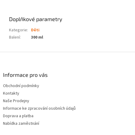
Doplňkové parametry
Kategorie
:
Děti
Balení
:
300 ml
Z
á
p
a
Informace pro vás
t
Obchodní podmínky
í
Kontakty
Naše Prodejny
Informace ke zpracování osobních údajů
Doprava a platba
Nabídka zaměstnání