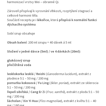
harmonizací vrstvy Wei – obranné Qi.
Zároveň přispívají k vyrovnání vlhkosti, rozptýlení stagnací a
celkové harmonii těla.
Součástí receptu je i
lékořice
, která
přispívá k normální funkci
dýchacího systému
Sobí sirup
obsahuje
Obsah balení
: 200 ml sirupu = 40 dávek á 5 ml
Složení
v jedné dávce (5ml) / ve 4 dávkách (20ml):
glukózový sirup
přečištěná voda
lesklokorka lesklá /
Reishi
(
Ganoderma lucidum
),
extrakt z
plodnice 5:1 – 50 mg / 200 mg
pornatka kokosová /
Fu Ling
(
Skler. poriae
), extrakt ze sklerocia
5:1 – 50 mg / 200 mg
řepeň sibiřská / Cang Er Zi
(
Fruc. xanthii
), extrakt z plodu 5:1 – 50
mg / 200 mg
šácholan / Xin Yi Hua
(
Flos magnoliae
), extrakt z květu 5:1 – 40
mg / 160 mg