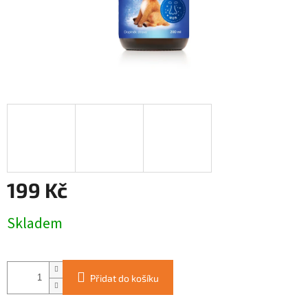
199 Kč
Měrná
Skladem
cena:
Přidat do košíku