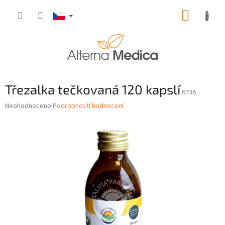
Přejít
NÁKUP
na
obsah
KOŠÍK
Třezalka tečkovaná 120 kapslí
6736
Průměrné
Neohodnoceno
Podrobnosti hodnocení
hodnocení
produktu
je
0,0
z
5
hvězdiček.