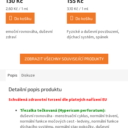
130 Kč
155 Kč
Měrná
Měrná
2,60 Kč / 1 ml
3,10 Kč / 1 ml
cena:
cena:
Do košíku
Do košíku
emoční rovnováha, duševní
Fyzické a duševní povzbuzení,
zdraví
dýchací systém, spánek
ZOBRAZIT VŠECHNY SOUVISEJÍCÍ PRODUKTY
Popis
Diskuze
Detailní popis produktu
Schválená zdravotní tvrzení dle platných nařízení EU
Třezalka tečkovaná (Hypericum perforatum):
d
uševní rovnováha - menstruační cyklus, normální trávení,
n
ormální funkce močových cest - ledviny, normální funkce
dýchacího systému, n
ormální stav pokožky, duševní