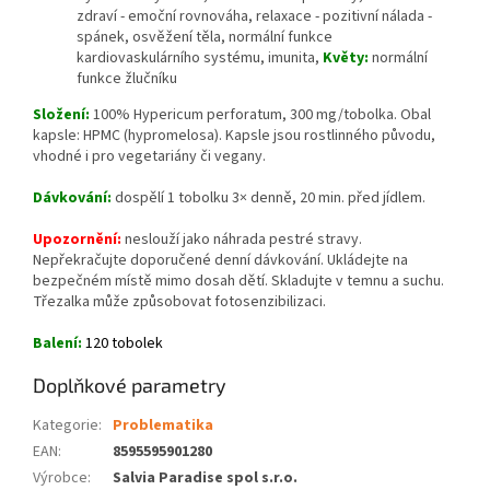
zdraví - emoční rovnováha, r
elaxace - pozitivní nálada -
spánek, osvěžení těla, n
ormální funkce
kardiovaskulárního systému, i
munita,
Květy:
normální
funkce žlučníku
Složení:
100% Hypericum perforatum, 300 mg/tobolka. Obal
kapsle: HPMC (hypromelosa). Kapsle jsou rostlinného původu,
vhodné i pro vegetariány či vegany.
Dávkování:
dospělí 1 tobolku 3× denně, 20 min. před jídlem.
Upozornění:
neslouží jako náhrada pestré stravy.
Nepřekračujte doporučené denní dávkování. Ukládejte na
bezpečném místě mimo dosah dětí. Skladujte v temnu a suchu.
Třezalka může způsobovat fotosenzibilizaci.
Balení:
120 tobolek
Doplňkové parametry
Kategorie
:
Problematika
EAN
:
8595595901280
Výrobce
:
Salvia Paradise spol s.r.o.