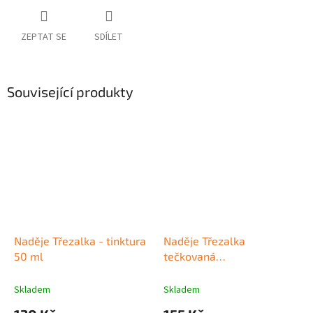
ZEPTAT SE
SDÍLET
Související produkty
Naděje Třezalka - tinktura
Naděje Třezalka
50 ml
tečkovaná
(gemmoterapeutikum) 50
ml
Skladem
Skladem