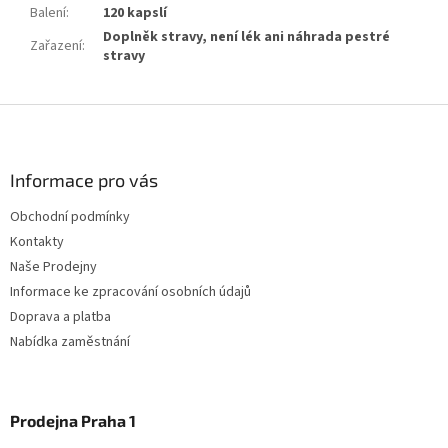
Balení
:
120 kapslí
Doplněk stravy, není lék ani náhrada pestré
Zařazení
:
stravy
Z
á
p
a
Informace pro vás
t
Obchodní podmínky
í
Kontakty
Naše Prodejny
Informace ke zpracování osobních údajů
Doprava a platba
Nabídka zaměstnání
Prodejna Praha 1