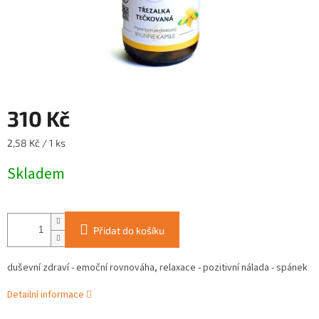
310 Kč
Měrná
2,58 Kč / 1 ks
cena:
Skladem
Přidat do košíku
duševní zdraví - emoční rovnováha, relaxace - pozitivní nálada - spánek
Detailní informace