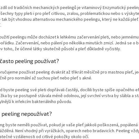
ozdíl od tradičních mechanických peelingů je vitaminový Enzymatický peeli
šechny typy pleti i pro pleť citlivou, zralou, problematickou nebo s výskyt
 tak být vhodnou alternativou mechanického peelingu, který ne každá ple
.
oužití peelingu může docházet k lehkému začervenání pleti, nebo jemnému 
 pořádku. Začervenání, nebo pálení po několika minutách zmizí. Jedná se o 
v toho, že účinné látky skutečně působí a pleť důkladně vyčistily.
 často peeling používat?
ručujeme používat peeling dvakrát až třikrát měsíčně pro mastnou pleť, j
čně pro normální až suchou pleť nebo pleť s akné.
 byste peeling své pleti dopřávali častěji, docílili byste spíše opačného e
žka by se postupně stávala méně odolnou, její svrchní vrstva by slábla a st
lnější k infekcím bakteriálního původu.
 peeling nepoužívat?
ing byste neměli používat, pokud je vaše pleť jakkoli poškozená, popálená
ážděná. Není vhodný při vyrážkách, oparech nebo bradavicích. Peeling vždy 
atečné vzdálenosti od citlivé pokožky okolo očí.