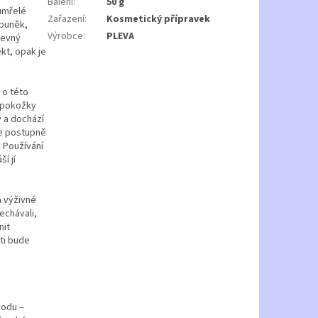
Balení
:
50 g
umřelé
Zařazení
:
Kosmetický přípravek
 buněk,
Výrobce
:
PLEVA
arevný
kt, opak je
 o této
y pokožky
 a dochází
ale postupně
. Používání
í jí
a výživné
echávali,
nit
ti bude
vodu –