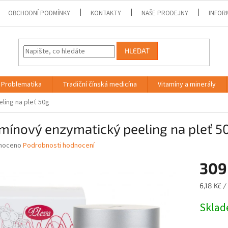
OBCHODNÍ PODMÍNKY
KONTAKTY
NAŠE PRODEJNY
INFOR
HLEDAT
Problematika
Tradiční čínská medicína
Vitamíny a minerály
ling na pleť 50g
mínový enzymatický peeling na pleť 5
né
noceno
Podrobnosti hodnocení
ní
309
u
Měrná
6,18 Kč / 
cena:
Skla
ek.