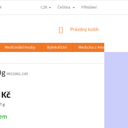
CZK
Čeština
MACE KE ZPRACOVÁNÍ OSOBNÍCH ÚDAJŮ
DOPRAVA A PLATBA
Přihlášení
NABÍD
NÁKUPNÍ
Prázdný košík
KOŠÍK
Medicinální Houby
Bylinkářství
Medicína z Amazonie
0g
MISSING-249
 Kč
1 g
dem