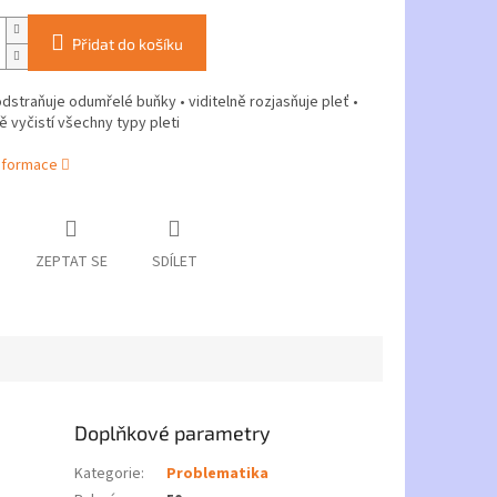
Přidat do košíku
odstraňuje odumřelé buňky • viditelně rozjasňuje pleť •
 vyčistí všechny typy pleti
informace
ZEPTAT SE
SDÍLET
Doplňkové parametry
Kategorie
:
Problematika