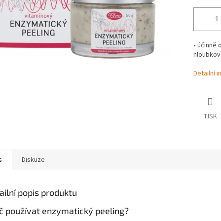
• účinně 
hloubkově
Detailní 
TISK
s
Diskuze
ailní popis produktu
č používat enzymatický peeling?