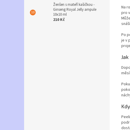
Ženšen s mateří kašičkou -
Na r
Ginseng Royal Jelly ampule
pro v
10x10 ml
Může
210 Kč
snáší
Po p
je v
proje
Jak
Dopo
měsí
Pokud
poko
náchy
Kdy
Peel
podr
dost