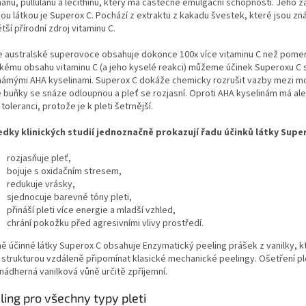
hanu, pullulanu a lecithinu, který má částečné emulgační schopnosti. Jeho z
nou látkou je Superox C. Pochází z extraktu z kakadu švestek, které jsou z
tší přírodní zdroj vitaminu C.
e australské superovoce obsahuje dokonce 100x více vitaminu C než pomer
kému obsahu vitaminu C (a jeho kyselé reakci) můžeme účinek Superoxu C 
námými AHA kyselinami. Superox C dokáže chemicky rozrušit vazby mezi mo
é buňky se snáze odloupnou a pleť se rozjasní. Oproti AHA kyselinám má al
 toleranci, protože je k pleti šetrnější.
edky klinických studií jednoznačně prokazují řadu účinků látky Super
rozjasňuje pleť,
bojuje s oxidačním stresem,
redukuje vrásky,
sjednocuje barevné tóny pleti,
přináší pleti více energie a mladší vzhled,
chrání pokožku před agresivními vlivy prostředí.
ě účinné látky Superox C obsahuje Enzymatický peeling prášek z vanilky, 
 strukturou vzdáleně připomínat klasické mechanické peelingy. Ošetření pl
nádherná vanilková vůně určitě zpříjemní.
ling pro všechny typy pleti