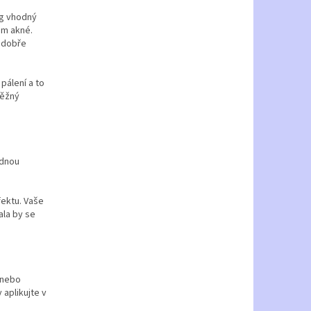
ng vhodný
em akné.
ť dobře
pálení a to
běžný
ednou
fektu. Vaše
ala by se
 nebo
aplikujte v