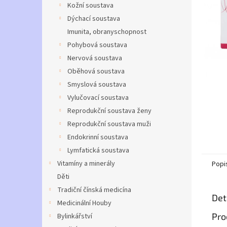
a
Kožní soustava
n
Dýchací soustava
e
Imunita, obranyschopnost
l
Pohybová soustava
Nervová soustava
Oběhová soustava
Smyslová soustava
Vylučovací soustava
Reprodukční soustava ženy
Reprodukční soustava muži
Endokrinní soustava
Lymfatická soustava
Vitamíny a minerály
Popi
Děti
Tradiční čínská medicína
Det
Medicinální Houby
Pro
Bylinkářství