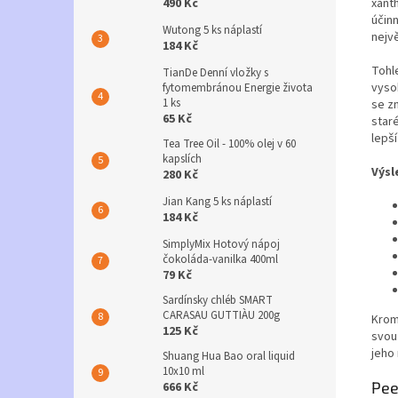
490 Kč
xant
účin
Wutong 5 ks náplastí
nejvě
184 Kč
Tohl
TianDe Denní vložky s
vyso
fytomembránou Energie života
1 ks
se z
65 Kč
star
lepší
Tea Tree Oil - 100% olej v 60
kapslích
Výsl
280 Kč
Jian Kang 5 ks náplastí
184 Kč
SimplyMix Hotový nápoj
čokoláda-vanilka 400ml
79 Kč
Sardínsky chléb SMART
CARASAU GUTTIÀU 200g
Krom
125 Kč
svou
jeho 
Shuang Hua Bao oral liquid
10x10 ml
Pee
666 Kč