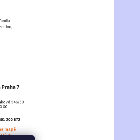
anilla
cithin,
 Praha 7
ákové 546/50
0 00
601 200 672
na mapě
mací ZDE