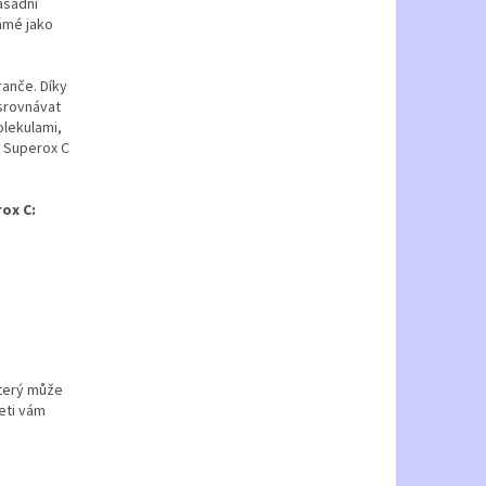
ásadní
námé jako
anče. Díky
srovnávat
lekulami,
e Superox C
ox C:
který může
eti vám