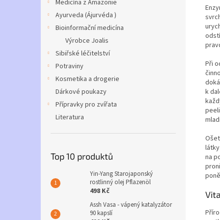
Medicína z Amazonie
Enzy
Ayurveda (Ájurvéda )
svrc
urych
Bioinformační medicína
odst
Výrobce Joalis
prav
Sibiřské léčitelství
Při 
Potraviny
činn
Kosmetika a drogerie
doká
Dárkové poukazy
k dal
každý
Přípravky pro zvířata
peeli
Literatura
mladi
Ošet
látk
Top 10 produktů
na p
pron
Yin-Yang Starojaponský
poně
rostlinný olej Pflazenöl
498 Kč
Vit
Assh Vasa - vápený katalyzátor
Přír
90 kapslí