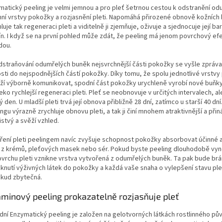
matický peeling je velmi jemnou a pro pleť šetrnou cestou k odstranění od
hní vrstvy pokožky a rozjasnění pleti. Napomáhá přirozené obnově kožních
luje tak regeneraci pleti a viditelně ji zjemňuje, oživuje a sjednocuje její b
ín. I když se na první pohled může zdát, že peeling má jenom povrchový efe
dou.
odstraňování odumřelých buněk nejsvrchnější části pokožky se vyšle zpráva
osti do nejspodnějších částí pokožky. Díky tomu, že spolu jednotlivé vrstv
ží výborně komunikovat, spodní část pokožky urychleně vyrobí nové buňky
eko rychlejší regeneraci pleti. Pleť se neobnovuje v určitých intervalech, 
 den. U mladší pleti trvá její obnova přibližně 28 dní, zatímco u starší 40 dní
ngu výrazně zrychluje obnovu pleti, a tak ji činí mnohem atraktivnější a přináš
stvý a svěží vzhled.
ření pleti peelingem navíc zvyšuje schopnost pokožky absorbovat účinné 
y z krémů, pleťových masek nebo sér. Pokud byste peeling dlouhodobě vyn
ovrchu pleti vznikne vrstva vytvořená z odumřelých buněk. Ta pak bude brá
iknutí výživných látek do pokožky a každá vaše snaha o vylepšení stavu ple
kud zbytečná.
aminový peeling prokazatelně rozjasňuje pleť
odní Enzymatický peeling je založen na gelotvorných látkách rostlinného pů