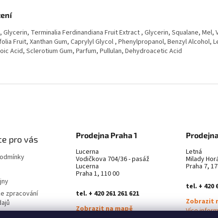
žení
 Glycerin, Terminalia Ferdinandiana Fruit Extract , Glycerin, Squalane, Mel, V
folia Fruit, Xanthan Gum, Caprylyl Glycol , Phenylpropanol, Benzyl Alcohol, Le
oic Acid, Sclerotium Gum, Parfum, Pullulan, Dehydroacetic Acid
Prodejna Praha 1
Prodejna
e pro vás
Lucerna
Letná
podmínky
Vodičkova 704/36 - pasáž
Milady Hor
Lucerna
Praha 7, 17
Praha 1, 110 00
jny
tel. + 420 
ke zpracování
tel. + 420 261 261 621
Zobrazit 
dajů
Zobrazit na mapě
Více infor
latba