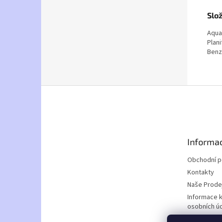
Slo
Aqua,
Plani
Benz
Z
á
p
a
t
Informac
í
Obchodní 
Kontakty
Naše Prode
Informace 
osobních ú
Doprava a p