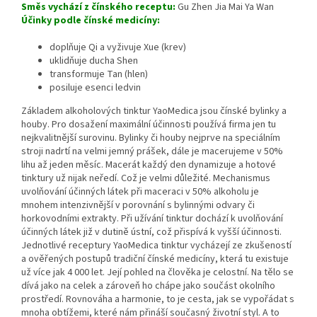
Směs vychází z čínského receptu:
Gu Zhen Jia Mai Ya Wan
Účinky podle čínské medicíny:
doplňuje Qi a vyživuje Xue (krev)
uklidňuje ducha Shen
transformuje Tan (hlen)
posiluje esenci ledvin
Základem alkoholových tinktur YaoMedica jsou čínské bylinky a
houby. Pro dosažení maximální účinnosti používá firma jen tu
nejkvalitnější surovinu. Bylinky či houby nejprve na speciálním
stroji nadrtí na velmi jemný prášek, dále je macerujeme v 50%
lihu až jeden měsíc. Macerát každý den dynamizuje a hotové
tinktury už nijak neředí. Což je velmi důležité. Mechanismus
uvolňování účinných látek při maceraci v 50% alkoholu je
mnohem intenzivnější v porovnání s bylinnými odvary či
horkovodními extrakty. Při užívání tinktur dochází k uvolňování
účinných látek již v dutině ústní, což přispívá k vyšší účinnosti.
Jednotlivé receptury YaoMedica tinktur vycházejí ze zkušeností
a ověřených postupů tradiční čínské medicíny, která tu existuje
už více jak 4 000 let. Její pohled na člověka je celostní. Na tělo se
dívá jako na celek a zároveň ho chápe jako součást okolního
prostředí. Rovnováha a harmonie, to je cesta, jak se vypořádat s
mnoha obtížemi, které nám přináší současný životní styl. A to