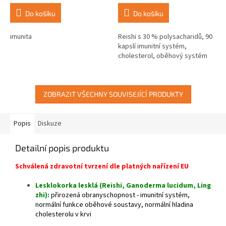
cena:
cena:
Do košíku
Do košíku
imunita
Reishi s 30 % polysacharidů, 90
kapslí imunitní systém,
cholesterol, oběhový systém
ZOBRAZIT VŠECHNY SOUVISEJÍCÍ PRODUKTY
Popis
Diskuze
Detailní popis produktu
Schválená zdravotní tvrzení dle platných nařízení EU
Lesklokorka lesklá (Reishi, Ganoderma lucidum, Ling
zhi):
přirozená obranyschopnost - imunitní systém,
normální funkce oběhové soustavy, normální hladina
cholesterolu v krvi