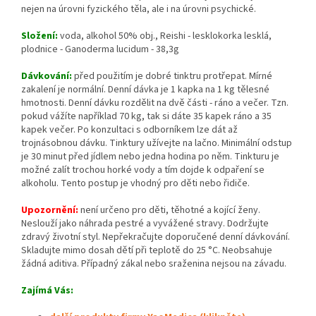
nejen na úrovni fyzického těla, ale i na úrovni psychické.
Složení:
voda, alkohol 50% obj., Reishi - lesklokorka lesklá,
plodnice - Ganoderma lucidum - 38,3g
Dávkování:
před použitím je dobré tinktru protřepat. Mírné
zakalení je normální. Denní dávka je 1 kapka na 1 kg tělesné
hmotnosti. Denní dávku rozdělit na dvě části - ráno a večer. Tzn.
pokud vážíte například 70 kg, tak si dáte 35 kapek ráno a 35
kapek večer. Po konzultaci s odborníkem lze dát až
trojnásobnou dávku. Tinktury užívejte na lačno. Minimální odstup
je 30 minut před jídlem nebo jedna hodina po něm. Tinkturu je
možné zalít trochou horké vody a tím dojde k odpaření se
alkoholu. Tento postup je vhodný pro děti nebo řidiče.
Upozornění:
není určeno pro děti, těhotné a kojící ženy.
Neslouží jako náhrada pestré a vyvážené stravy. Dodržujte
zdravý životní styl. Nepřekračujte doporučené denní dávkování.
Skladujte mimo dosah dětí při teplotě do 25 °C. Neobsahuje
žádná aditiva. Případný zákal nebo sraženina nejsou na závadu.
Zajímá Vás: