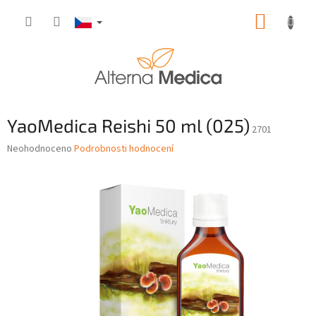
Přejít
NÁKUP
na
obsah
KOŠÍK
YaoMedica Reishi 50 ml (025)
2701
Průměrné
Neohodnoceno
Podrobnosti hodnocení
hodnocení
produktu
je
0,0
z
5
hvězdiček.