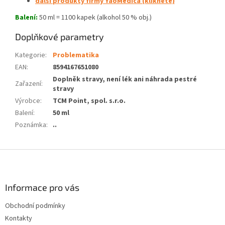
další produkty firmy YaoMedica (klikněte)
Balení:
50 ml = 1100 kapek (alkohol 50 % obj.)
Doplňkové parametry
Kategorie
:
Problematika
EAN
:
8594167651080
Doplněk stravy, není lék ani náhrada pestré
Zařazení
:
stravy
Výrobce
:
TCM Point, spol. s.r.o.
Balení
:
50 ml
Poznámka
:
..
Z
á
p
a
Informace pro vás
t
Obchodní podmínky
í
Kontakty