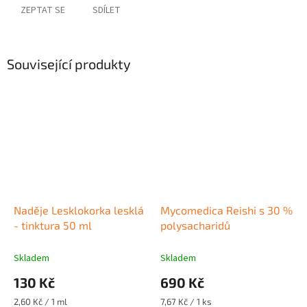
ZEPTAT SE
SDÍLET
Související produkty
Naděje Lesklokorka lesklá
Mycomedica Reishi s 30 %
- tinktura 50 ml
polysacharidů
Skladem
Skladem
130 Kč
690 Kč
Měrná
Měrná
2,60 Kč / 1 ml
7,67 Kč / 1 ks