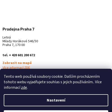
Prodejna Praha 7
Letná
Milady Horákové 546/50
Praha 7, 170 00
tel. + 420 601 200 672
Zobrazit na mapě
Více informací ZDE
Tento web používá soubory cookie. Dalším procházením
tohoto webu vyjadřujete souhlas s jejich používáním.. Více
informací
zde
.
Nastavení
Vytvořil Shoptet