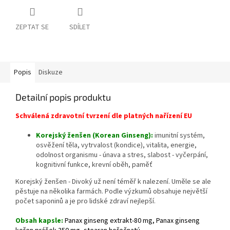
ZEPTAT SE
SDÍLET
Popis
Diskuze
Detailní popis produktu
Schválená zdravotní tvrzení dle platných nařízení EU
Korejský ženšen (Korean Ginseng):
imunitní systém,
osvěžení těla, vytrvalost (kondice), vitalita, energie,
odolnost organismu - únava a stres, slabost - vyčerpání,
kognitivní funkce, krevní oběh, paměť
Korejský ženšen - Divoký už není téměř k nalezení. Uměle se ale
pěstuje na několika farmách. Podle výzkumů obsahuje největší
počet saponinů a je pro lidské zdraví nejlepší.
Obsah kapsle:
Panax ginseng extrakt-80 mg, Panax ginseng