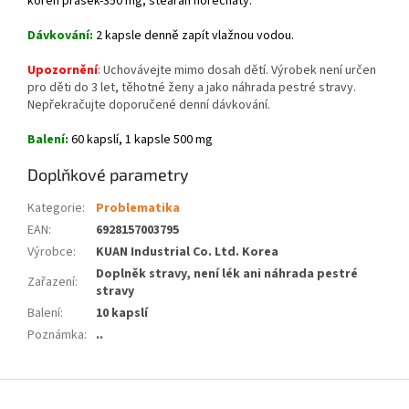
kořen prášek-350 mg, stearan hořečnatý.
Dávkování:
2 kapsle denně zapít vlažnou vodou.
Upozornění
:
Uchovávejte mimo dosah dětí. Výrobek není určen
pro děti do 3 let, těhotné ženy a jako náhrada pestré stravy.
Nepřekračujte doporučené denní dávkování.
Balení:
60 kapslí, 1 kapsle 500 mg
Doplňkové parametry
Kategorie
:
Problematika
EAN
:
6928157003795
Výrobce
:
KUAN Industrial Co. Ltd. Korea
Doplněk stravy, není lék ani náhrada pestré
Zařazení
:
stravy
Balení
:
10 kapslí
Poznámka
:
..
Z
á