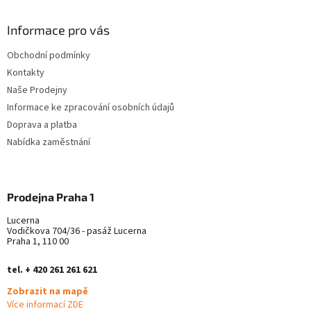
p
a
Informace pro vás
t
Obchodní podmínky
í
Kontakty
Naše Prodejny
Informace ke zpracování osobních údajů
Doprava a platba
Nabídka zaměstnání
Prodejna Praha 1
Lucerna
Vodičkova 704/36 - pasáž Lucerna
Praha 1, 110 00
tel. + 420 261 261 621
Zobrazit na mapě
Více informací ZDE