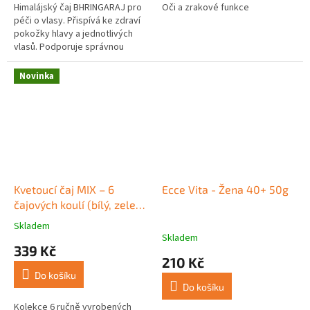
Himalájský čaj BHRINGARAJ pro
Oči a zrakové funkce
péči o vlasy. Přispívá ke zdraví
pokožky hlavy a jednotlivých
vlasů. Podporuje správnou
činnost jater a žlučníku.
Novinka
Kvetoucí čaj MIX – 6
Ecce Vita - Žena 40+ 50g
čajových koulí (bílý, zelený
a černý čaj) v dárkové
Skladem
Průměrné
krabičce
Skladem
hodnocení
339 Kč
produktu
210 Kč
je
Do košíku
5,0
Do košíku
z
5
Kolekce 6 ručně vyrobených