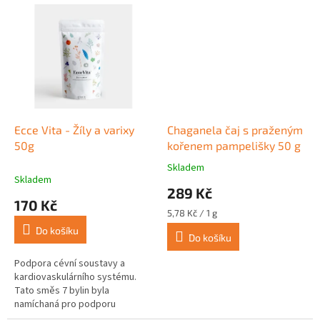
Ecce Vita - Žíly a varixy
Chaganela čaj s praženým
50g
kořenem pampelišky 50 g
Skladem
Průměrné
Skladem
hodnocení
289 Kč
produktu
170 Kč
je
Měrná
5,78 Kč / 1 g
5,0
cena:
Do košíku
z
Do košíku
5
Podpora cévní soustavy a
hvězdiček.
kardiovaskulárního systému.
Tato směs 7 bylin byla
namíchaná pro podporu
normální činnosti cévní