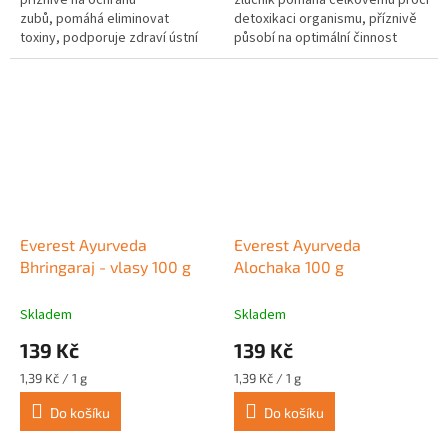
zubů, pomáhá eliminovat
detoxikaci organismu, příznivě
toxiny, podporuje zdraví ústní
působí na optimální činnost
dutiny a dásní, přispívá k
jater při jejich nadměrném...
uklidnění podrážděných...
Everest Ayurveda
Everest Ayurveda
Bhringaraj - vlasy 100 g
Alochaka 100 g
Skladem
Skladem
139 Kč
139 Kč
Měrná
Měrná
1,39 Kč / 1 g
1,39 Kč / 1 g
cena:
cena:
Do košíku
Do košíku