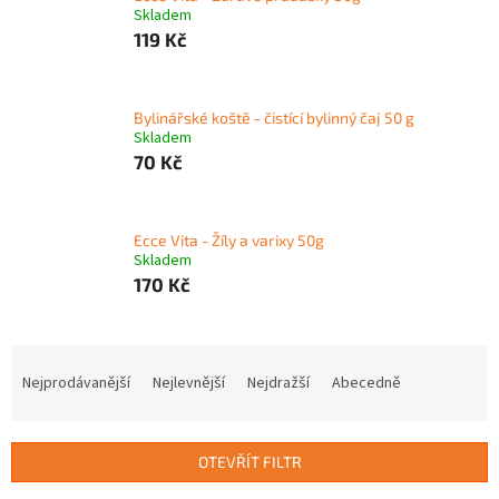
Skladem
119 Kč
Bylinářské koště - čistící bylinný čaj 50 g
Skladem
70 Kč
Ecce Vita - Žíly a varixy 50g
Skladem
170 Kč
Ř
a
Nejprodávanější
Nejlevnější
Nejdražší
Abecedně
z
e
n
OTEVŘÍT FILTR
í