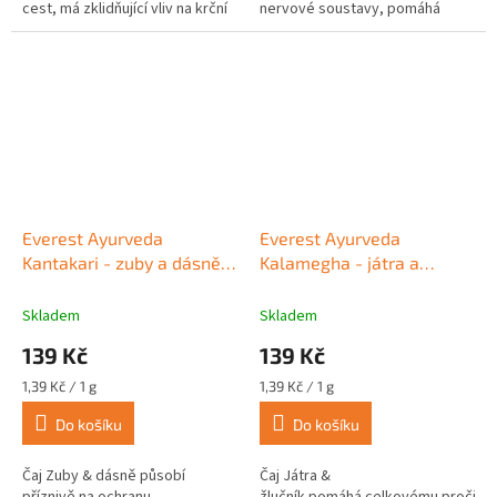
cest, má zklidňující vliv na krční
nervové soustavy, pomáhá
oblast, pomáhá...
uvolňovat stres a psychické...
Everest Ayurveda
Everest Ayurveda
Kantakari - zuby a dásně
Kalamegha - játra a
100 g
žlučník 100 g
Skladem
Skladem
139 Kč
139 Kč
Měrná
Měrná
1,39 Kč / 1 g
1,39 Kč / 1 g
cena:
cena:
Do košíku
Do košíku
Čaj Zuby & dásně působí
Čaj Játra &
příznivě na ochranu
žlučník pomáhá celkovému pročiště