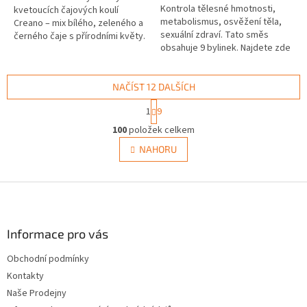
Kontrola tělesné hmotnosti,
hvězdiček.
kvetoucích čajových koulí
metabolismus, osvěžení těla,
Creano – mix bílého, zeleného a
sexuální zdraví. Tato směs
černého čaje s přírodními květy.
obsahuje 9 bylinek. Najdete zde
Po zalití vroucí vodou se každá
například kontryhel, andělku
koule otevře v nádherný...
čínskou, měsíček, aroni,...
NAČÍST 12 DALŠÍCH
S
1
9
t
O
r
100
položek celkem
v
á
l
NAHORU
n
á
k
d
o
v
Z
a
á
c
á
n
í
p
í
p
a
Informace pro vás
r
t
v
Obchodní podmínky
í
k
Kontakty
y
v
Naše Prodejny
ý