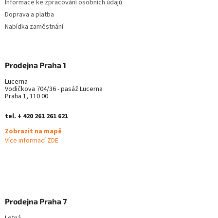
Informace ke zpracování osobních údajů
p
Doprava a platba
i
s
Nabídka zaměstnání
u
Prodejna Praha 1
Lucerna
Vodičkova 704/36 - pasáž Lucerna
Praha 1, 110 00
tel. + 420 261 261 621
Zobrazit na mapě
Více informací ZDE
Prodejna Praha 7