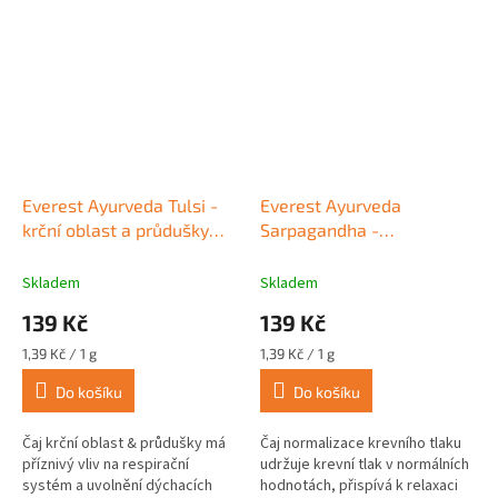
soustavy a kardiovaskulárního
systému.
Everest Ayurveda Tulsi -
Everest Ayurveda
krční oblast a průdušky
Sarpagandha -
100 g
normalizace krevního
tlaku 100 g
Skladem
Skladem
139 Kč
139 Kč
Měrná
Měrná
1,39 Kč / 1 g
1,39 Kč / 1 g
cena:
cena:
Do košíku
Do košíku
Čaj krční oblast & průdušky má
Čaj normalizace krevního tlaku
příznivý vliv na respirační
udržuje krevní tlak v normálních
systém a uvolnění dýchacích
hodnotách, přispívá k relaxaci