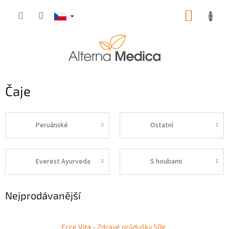
Přejít
NÁKUP
na
obsah
KOŠÍK
Čaje
Peruánské
Ostatní
Everest Ayurveda
S houbami
Nejprodávanější
Ecce Vita - Zdravé průdušky 50g