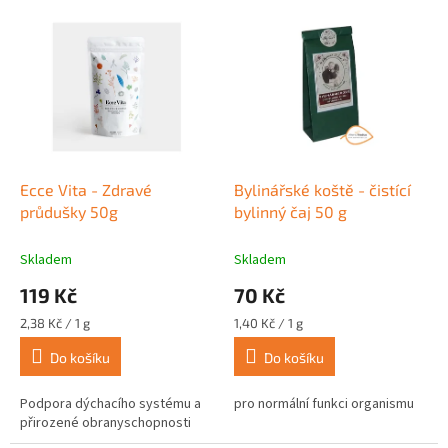
p
V
r
ý
o
p
d
i
u
s
k
p
t
r
ů
o
d
Ecce Vita - Zdravé
Bylinářské koště - čistící
u
průdušky 50g
bylinný čaj 50 g
k
t
Skladem
Skladem
ů
119 Kč
70 Kč
Měrná
Měrná
2,38 Kč / 1 g
1,40 Kč / 1 g
cena:
cena:
Do košíku
Do košíku
Podpora dýchacího systému a
pro normální funkci organismu
přirozené obranyschopnosti