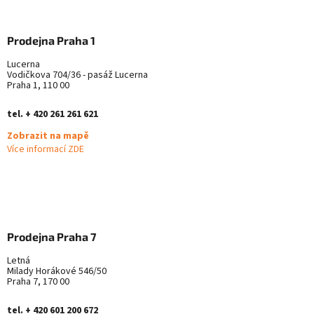
Prodejna Praha 1
Lucerna
Vodičkova 704/36 - pasáž Lucerna
Praha 1, 110 00
tel. + 420 261 261 621
Zobrazit na mapě
Více informací ZDE
Prodejna Praha 7
Letná
Milady Horákové 546/50
Praha 7, 170 00
tel. + 420 601 200 672