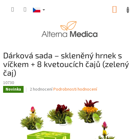
Přejít
NÁKUP
na
obsah
KOŠÍK
Dárková sada – skleněný hrnek s
víčkem + 8 kvetoucích čajů (zelený
čaj)
10730
Průměrné
2 hodnocení
Podrobnosti hodnocení
Novinka
hodnocení
produktu
je
5,0
z
5
hvězdiček.