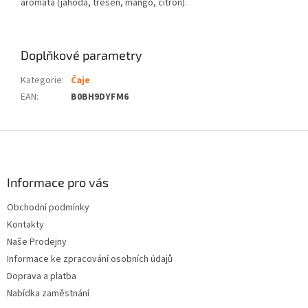
aromata (jahoda, třešeň, mango, citron).
Doplňkové parametry
Kategorie
:
Čaje
EAN
:
B0BH9DYFM6
Z
á
p
a
Informace pro vás
t
Obchodní podmínky
í
Kontakty
Naše Prodejny
Informace ke zpracování osobních údajů
Doprava a platba
Nabídka zaměstnání