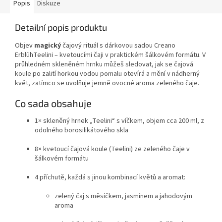
Popis
Diskuze
Detailní popis produktu
Objev
magický
čajový rituál s dárkovou sadou Creano
ErblühTeelini – kvetoucími čaji v praktickém šálkovém formátu. V
průhledném skleněném hrnku můžeš sledovat, jak se čajová
koule po zalití horkou vodou pomalu otevírá a mění v nádherný
květ, zatímco se uvolňuje jemně ovocné aroma zeleného čaje.
Co sada obsahuje
1× skleněný hrnek „Teelini“ s víčkem, objem cca 200 ml, z
odolného borosilikátového skla
8× kvetoucí čajová koule (Teelini) ze zeleného čaje v
šálkovém formátu
4 příchutě, každá s jinou kombinací květů a aromat:
zelený čaj s měsíčkem, jasmínem a jahodovým
aroma