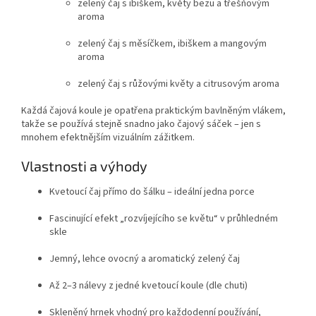
zelený čaj s ibiškem, květy bezu a třešňovým
aroma
zelený čaj s měsíčkem, ibiškem a mangovým
aroma
zelený čaj s růžovými květy a citrusovým aroma
Každá čajová koule je opatřena praktickým bavlněným vlákem,
takže se používá stejně snadno jako čajový sáček – jen s
mnohem efektnějším vizuálním zážitkem.
Vlastnosti a výhody
Kvetoucí čaj přímo do šálku – ideální jedna porce
Fascinující efekt „rozvíjejícího se květu“ v průhledném
skle
Jemný, lehce ovocný a aromatický zelený čaj
Až 2–3 nálevy z jedné kvetoucí koule (dle chuti)
Skleněný hrnek vhodný pro každodenní používání,