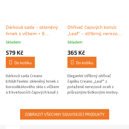
Dárková sada – skleněný
Ohřívač čajových konvic
hrnek s víčkem + 8
„Leaf" – stříbrný, nerezová
kvetoucích čajů (černý čaj)
ocel + držák na čajovou
Skladem
Skladem
Průměrné
Průměrné
svíčku
hodnocení
hodnocení
579 Kč
365 Kč
produktu
produktu
je
je
Do košíku
Do košíku
5,0
5,0
z
z
5
5
Dárková sada Creano
Elegantní stříbrný ohřívač
hvězdiček.
hvězdiček.
ErblühTeelini: skleněný hrnek z
čajníku Creano „Leaf" z
borosilikátového skla s víčkem
potažené nerezové oceli s
a 8 kvetoucích čajových koulí z
průraznými lístkovými motivy.
černého čaje ve čtyřech
Po zapálení čajové svíčky
příchutích. Po zalití se koule
vytváří kouzelnou světelnou
otevře...
show – funkční i...
ZOBRAZIT VŠECHNY SOUVISEJÍCÍ PRODUKTY