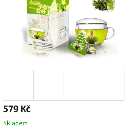
579 Kč
Měrná
Skladem
cena: