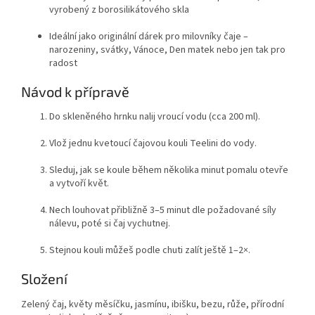
vyrobený z borosilikátového skla
Ideální jako originální dárek pro milovníky čaje –
narozeniny, svátky, Vánoce, Den matek nebo jen tak pro
radost
Návod k přípravě
Do skleněného hrnku nalij vroucí vodu (cca 200 ml).
Vlož jednu kvetoucí čajovou kouli Teelini do vody.
Sleduj, jak se koule během několika minut pomalu otevře
a vytvoří květ.
Nech louhovat přibližně 3–5 minut dle požadované síly
nálevu, poté si čaj vychutnej.
Stejnou kouli můžeš podle chuti zalít ještě 1–2×.
Složení
Zelený čaj, květy měsíčku, jasmínu, ibišku, bezu, růže, přírodní