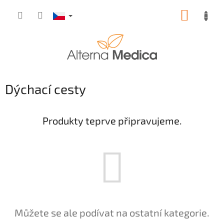
Přejít
NÁKUP
na
obsah
KOŠÍK
Dýchací cesty
Produkty teprve připravujeme.
Můžete se ale podívat na ostatní kategorie.