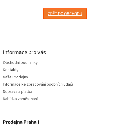
ZPĚT DO OBCHODU
Z
á
p
a
Informace pro vás
t
Obchodní podmínky
í
Kontakty
Naše Prodejny
Informace ke zpracování osobních údajů
Doprava a platba
Nabídka zaměstnání
Prodejna Praha 1