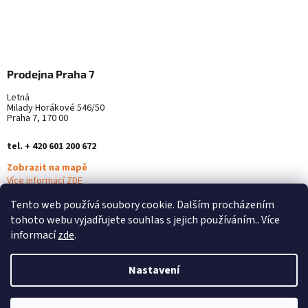
Prodejna Praha 7
Letná
Milady Horákové 546/50
Praha 7, 170 00
tel. + 420 601 200 672
Zobrazit na mapě
Více informací ZDE
Tento web používá soubory cookie. Dalším procházením
tohoto webu vyjadřujete souhlas s jejich používáním.. Více
informací
zde
.
Nastavení
Vytvořil Shoptet