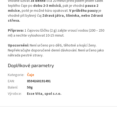
Vhodné užívat
3x denně
cca 20 minut před jídlem jeden šálek
teplého čaje po
dobu 2-3 měsíců
, pak je vhodná
pauza 2
měsíce
, poté je možné kúru opakovat.
V
průběhu pauzy
je
vhodné pít bylinný čaj
Zdravá játra, Slinivka, nebo Zdravá
střeva.
Příprava:
1 čajovou lžičku (2 g) zalijte vroucí vodou (200 – 250
ml) a nechte vylouhovat 10-15 minut.
Upozornění:
Není určeno pro děti, těhotné a kojící ženy.
Nepřekračujte doporučené denní dávkování. Není určeno jako
náhrada pestré stravy.
Doplňkové parametry
Kategorie
:
Čaje
EAN
:
8594160191491
Balení
:
50g
Výrobce
:
Ecce Vita, spol s.r.o.
Z
á