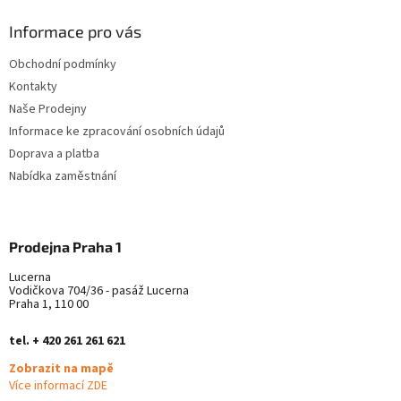
p
a
Informace pro vás
t
Obchodní podmínky
í
Kontakty
Naše Prodejny
Informace ke zpracování osobních údajů
Doprava a platba
Nabídka zaměstnání
Prodejna Praha 1
Lucerna
Vodičkova 704/36 - pasáž Lucerna
Praha 1, 110 00
tel. + 420 261 261 621
Zobrazit na mapě
Více informací ZDE