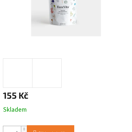
155 Kč
Měrná
Skladem
cena: