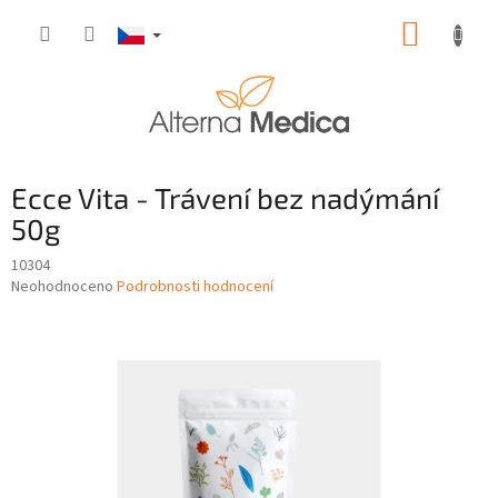
Přejít
NÁKUP
na
obsah
KOŠÍK
Ecce Vita - Trávení bez nadýmání
50g
10304
Průměrné
Neohodnoceno
Podrobnosti hodnocení
hodnocení
produktu
je
0,0
z
5
hvězdiček.