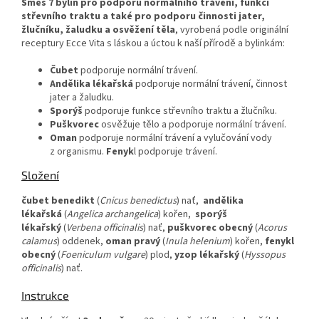
Směs 7 bylin
pro podporu normálního trávení, funkcí
střevního traktu a také pro podporu činnosti jater,
žlučníku, žaludku a osvěžení těla
, vyrobená podle originální
receptury Ecce Vita s láskou a úctou k naší přírodě a bylinkám:
Čubet
podporuje normální trávení.
Andělika lékařská
podporuje normální trávení, činnost
jater a žaludku.
Sporýš
podporuje funkce střevního traktu a žlučníku.
Puškvorec
osvěžuje tělo a podporuje normální trávení.
Oman
podporuje normální trávení a vylučování vody
z organismu.
Fenyk
l podporuje trávení.
Složení
čubet benedikt
(
Cnicus benedictus
) nať,
andělika
lékařská
(
Angelica archangelica
) kořen,
sporýš
lékařský
(
Verbena officinalis
) nať,
puškvorec obecný
(
Acorus
calamus
) oddenek,
oman pravý
(
Inula helenium
) kořen,
fenykl
obecný
(
Foeniculum vulgare
) plod,
yzop lékařský
(
Hyssopus
officinalis
) nať.
Instrukce