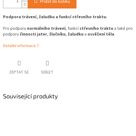
Přidat do košíku
Podpora trávení, žaludku a funkcí střevního traktu.
Pro podporu
normálního trávení
, funkcí
střevního traktu
a také pro
podporu
činnosti jater
,
žlučníku
,
žaludku
a
osvěžení těla
.
Detailní informace
ZEPTAT SE
SDÍLET
Související produkty