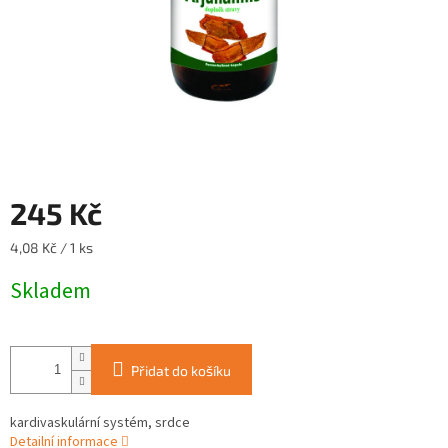
245 Kč
Měrná
4,08 Kč / 1 ks
cena:
Skladem
Přidat do košíku
kardivaskulární systém, srdce
Detailní informace