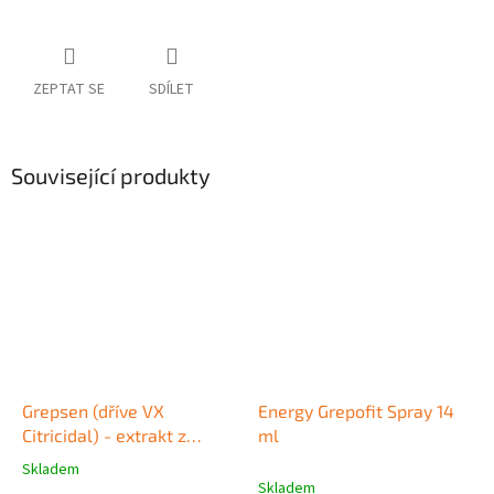
ZEPTAT SE
SDÍLET
Související produkty
Grepsen (dříve VX
Energy Grepofit Spray 14
Citricidal) - extrakt z
ml
grepových jader 20 ml
Skladem
Průměrné
Skladem
hodnocení