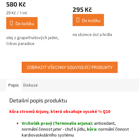
580 Kč
produktu
295 Kč
je
Měrná
29 Kč / 1 ml
3,9
cena:
Do košíku
z
Do košíku
5
na sliznice úst a hrdla
hvězdiček.
olej z grapefruitových jader,
Citrus paradise
ZOBRAZIT VŠECHNY SOUVISEJÍCÍ PRODUKTY
Popis
Diskuze
Detailní popis produktu
kůra stromů Arjuny, která obsahuje vysoké % Q10
Vrcholák pravý (Terminalia arjuna):
antioxidant,
normální činnost jater - chuť k jídlu,
kůra:
normální činnost
kardiovaskulárního systému