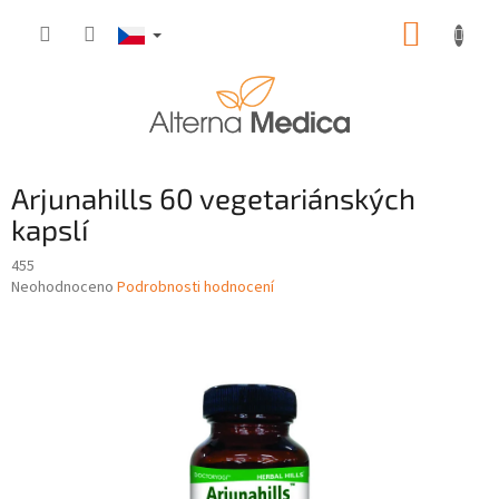
Přejít
NÁKUP
na
obsah
KOŠÍK
Arjunahills 60 vegetariánských
kapslí
455
Průměrné
Neohodnoceno
Podrobnosti hodnocení
hodnocení
produktu
je
0,0
z
5
hvězdiček.