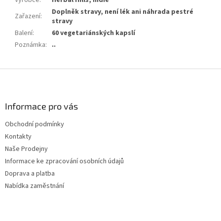
Doplněk stravy, není lék ani náhrada pestré
Zařazení
:
stravy
Balení
:
60 vegetariánských kapslí
Poznámka
:
..
Z
á
p
a
Informace pro vás
t
Obchodní podmínky
í
Kontakty
Naše Prodejny
Informace ke zpracování osobních údajů
Doprava a platba
Nabídka zaměstnání