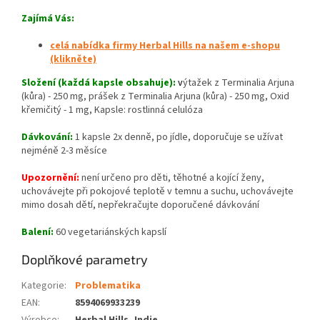
Zajímá Vás
:
celá nabídka firmy Herbal Hills na našem e-shopu
(klikněte)
Složení
(každá kapsle obsahuje):
v
ýtažek z Terminalia Arjuna
(kůra) - 250 mg, prášek z Terminalia Arjuna (kůra) - 250 mg, Oxid
křemičitý - 1 mg, Kapsle: rostlinná celulóza
Dávkování:
1 kapsle 2x denně, po jídle, doporučuje se užívat
nejméně 2-3 měsíce
Upozornění:
není určeno pro děti, těhotné a kojící ženy,
uchovávejte při pokojové teplotě v temnu a suchu, uchovávejte
mimo dosah dětí, nepřekračujte doporučené dávkování
Balení:
60 vegetariánských kapslí
Doplňkové parametry
Kategorie
:
Problematika
EAN
:
8594069933239
Výrobce
:
Herbal Hills, Indie