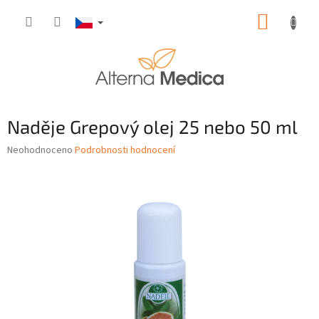
Přejít
NÁKUP
na
obsah
KOŠÍK
Naděje Grepový olej 25 nebo 50 ml
Průměrné
Neohodnoceno
Podrobnosti hodnocení
hodnocení
produktu
je
0,0
z
5
hvězdiček.