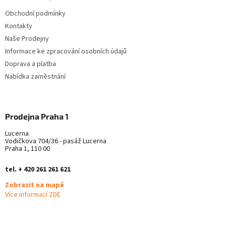
t
Obchodní podmínky
í
Kontakty
Naše Prodejny
Informace ke zpracování osobních údajů
Doprava a platba
Nabídka zaměstnání
Prodejna Praha 1
Lucerna
Vodičkova 704/36 - pasáž Lucerna
Praha 1, 110 00
tel. + 420 261 261 621
Zobrazit na mapě
Více informací ZDE