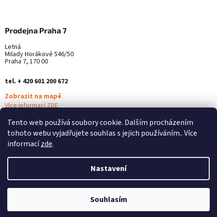
Prodejna Praha 7
Letná
Milady Horákové 546/50
Praha 7, 170 00
tel. + 420 601 200 672
Zobrazit na mapě
Více informací ZDE
Tento web používá soubory cookie. Dalším procházením
tohoto webu vyjadřujete souhlas s jejich používáním.. Více
informací
zde
.
Nastavení
Vytvořil Shoptet
Souhlasím
Copyright 2026
Alterna Medica
. Všechna práva vyhrazena.