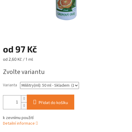
od
97 Kč
Měrná
od 2,60 Kč / 1 ml
cena:
Zvolte variantu
Varianta
Přidat do košíku
k zevnímu použití
Detailní informace