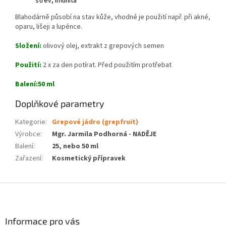
střev, imunita
Blahodárně působí na stav kůže, vhodné je použití např. při akné,
oparu, lišeji a lupénce.
Složení:
olivový olej, extrakt z grepových semen
Použití:
2 x za den potírat. Před použitím protřebat
Balení:50 ml
Doplňkové parametry
Kategorie
:
Grepové jádro (grepfruit)
Výrobce
:
Mgr. Jarmila Podhorná - NADĚJE
Balení
:
25, nebo 50 ml
Zařazení
:
Kosmetický přípravek
Z
á
p
a
Informace pro vás