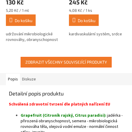
130 Kč
245 Kč
Měrná
Měrná
5,20 Kč / 1 ml
4,08 Kč / 1 ks
cena:
cena:
Do košíku
Do košíku
udržování mikrobiologické
kardivaskulární systém, srdce
rovnováhy, obranyschopnost
ZOBRAZIT VŠECHNY SOUVISEJÍCÍ PRODUKTY
Popis
Diskuze
Detailní popis produktu
Schválená zdravotní tvrzení dle platných nařízení EU
Grapefruit (Citroník rajský, Citrus paradisi):
jadérka -
přirozená obranyschopnost, semena - mikrobiologická
rovnováha těla, olejová vodní emulze - normální činnost