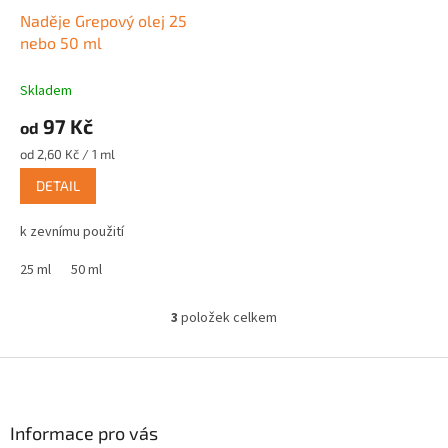
Naděje Grepový olej 25
nebo 50 ml
Skladem
97 Kč
od
Měrná
od 2,60 Kč / 1 ml
cena:
DETAIL
k zevnímu použití
25 ml
50 ml
3
položek celkem
O
v
l
Z
á
á
d
p
a
a
Informace pro vás
c