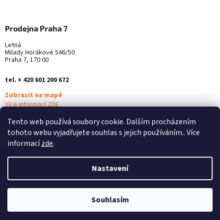
Prodejna Praha 7
Letná
Milady Horákové 546/50
Praha 7, 170 00
tel. + 420 601 200 672
Zobrazit na mapě
Více informací ZDE
Tento web používá soubory cookie. Dalším procházením
tohoto webu vyjadřujete souhlas s jejich používáním.. Více
informací
zde
.
Nastavení
Vytvořil Shoptet
Souhlasím
Copyright 2026
Alterna Medica
. Všechna práva vyhrazena.