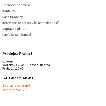
t
í
Obchodní podmínky
í
p
Kontakty
r
v
Naše Prodejny
k
Informace ke zpracování osobních údajů
y
Doprava a platba
v
ý
Nabídka zaměstnání
p
i
s
u
Prodejna Praha 1
Lucerna
Vodičkova 704/36 - pasáž Lucerna
Praha 1, 110 00
tel. + 420 261 261 621
Zobrazit na mapě
Více informací ZDE