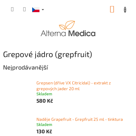
Přejít
NÁKUP
na
obsah
KOŠÍK
Grepové jádro (grepfruit)
Nejprodávanější
Grepsen (dříve VX Citricidal) - extrakt z
grepových jader 20 ml
Skladem
580 Kč
Naděje Grapefruit - Grepfruit 25 ml - tinktura
Skladem
130 Kč