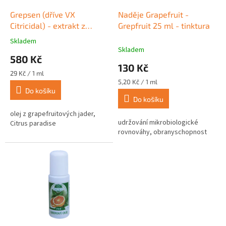
o
d
Grepsen (dříve VX
Naděje Grapefruit -
u
Citricidal) - extrakt z
Grepfruit 25 ml - tinktura
k
grepových jader 20 ml
Skladem
Průměrné
t
Skladem
hodnocení
580 Kč
ů
produktu
130 Kč
je
Měrná
29 Kč / 1 ml
3,9
cena:
Měrná
5,20 Kč / 1 ml
z
cena:
Do košíku
Do košíku
5
hvězdiček.
olej z grapefruitových jader,
udržování mikrobiologické
Citrus paradise
rovnováhy, obranyschopnost