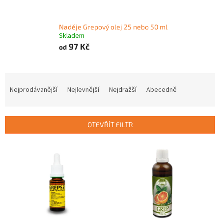
Naděje Grepový olej 25 nebo 50 ml
Skladem
97 Kč
od
Ř
a
Nejprodávanější
Nejlevnější
Nejdražší
Abecedně
z
e
n
OTEVŘÍT FILTR
í
p
V
r
ý
o
p
d
i
u
s
k
p
t
r
ů