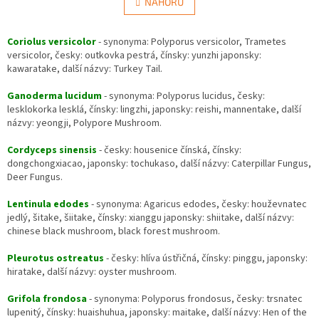
l
NAHORU
n
á
k
d
o
v
Coriolus versicolor
- synonyma: Polyporus versicolor, Trametes
a
á
versicolor, česky: outkovka pestrá, čínsky: yunzhi japonsky:
c
n
kawaratake, další názvy: Turkey Tail.
í
í
p
Ganoderma lucidum
- synonyma: Polyporus lucidus, česky:
r
lesklokorka lesklá, čínsky: lingzhi, japonsky: reishi, mannentake, další
v
názvy: yeongji, Polypore Mushroom.
k
y
Cordyceps sinensis
- česky: housenice čínská, čínsky:
v
dongchongxiacao, japonsky: tochukaso, další názvy: Caterpillar Fungus,
ý
Deer Fungus.
p
i
Lentinula edodes
- synonyma: Agaricus edodes, česky: houževnatec
s
jedlý, šitake, šiitake, čínsky: xianggu japonsky: shiitake, další názvy:
u
chinese black mushroom, black forest mushroom.
Pleurotus ostreatus
- česky: hlíva ústřičná, čínsky: pinggu, japonsky:
hiratake, další názvy: oyster mushroom.
Grifola frondosa
- synonyma: Polyporus frondosus, česky: trsnatec
lupenitý, čínsky: huaishuhua, japonsky: maitake, další názvy: Hen of the