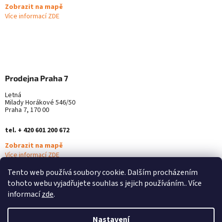
Zobrazit na mapě
Více informací ZDE
Prodejna Praha 7
Letná
Milady Horákové 546/50
Praha 7, 170 00
tel. + 420 601 200 672
Zobrazit na mapě
Více informací ZDE
Tento web používá soubory cookie. Dalším procházením
tohoto webu vyjadřujete souhlas s jejich používáním.. Více
informací
zde
.
Nastavení