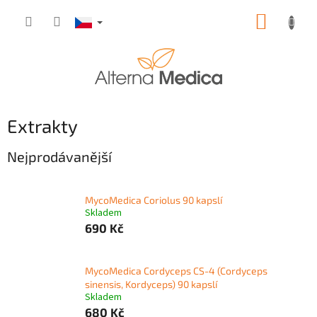
Přejít
NÁKUP
na
obsah
KOŠÍK
Extrakty
Nejprodávanější
MycoMedica Coriolus 90 kapslí
Skladem
690 Kč
MycoMedica Cordyceps CS-4 (Cordyceps
sinensis, Kordyceps) 90 kapslí
Skladem
680 Kč