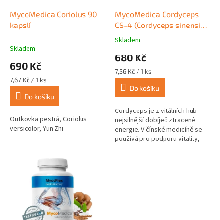
o
d
MycoMedica Coriolus 90
MycoMedica Cordyceps
u
kapslí
CS-4 (Cordyceps sinensis,
k
Kordyceps) 90 kapslí
Skladem
Průměrné
t
Skladem
hodnocení
680 Kč
ů
produktu
690 Kč
je
Měrná
7,56 Kč / 1 ks
4,3
Měrná
cena:
7,67 Kč / 1 ks
z
cena:
Do košíku
Do košíku
5
hvězdiček.
Cordyceps je z vitálních hub
Outkovka pestrá, Coriolus
nejsilnější dobíječ ztracené
versicolor, Yun Zhi
energie. V čínské medicíně se
používá pro podporu vitality,
fyzické výkonnosti, vytrvalosti a
k podpoře libida.