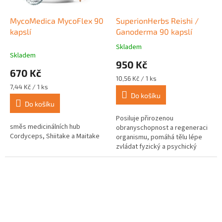
MycoMedica MycoFlex 90
SuperionHerbs Reishi /
kapslí
Ganoderma 90 kapslí
Skladem
Průměrné
Skladem
hodnocení
950 Kč
produktu
670 Kč
je
Měrná
10,56 Kč / 1 ks
5,0
Měrná
cena:
7,44 Kč / 1 ks
z
cena:
Do košíku
Do košíku
5
hvězdiček.
Posiluje přirozenou
směs medicinálních hub
obranyschopnost a regeneraci
Cordyceps, Shiitake a Maitake
organismu, pomáhá tělu lépe
zvládat fyzický a psychický
stres, pomáhá udržovat
normální hladinu cholesterolu,
podpora kvality...