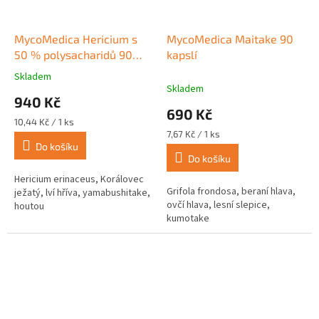
MycoMedica Hericium s
MycoMedica Maitake 90
50 % polysacharidů 90
kapslí
kapslí
Skladem
Průměrné
Skladem
hodnocení
940 Kč
produktu
690 Kč
je
Měrná
10,44 Kč / 1 ks
5,0
cena:
Měrná
7,67 Kč / 1 ks
z
cena:
Do košíku
Do košíku
5
hvězdiček.
Hericium erinaceus, Korálovec
Grifola frondosa, beraní hlava,
ježatý, lví hříva, yamabushitake,
ovčí hlava, lesní slepice,
houtou
kumotake