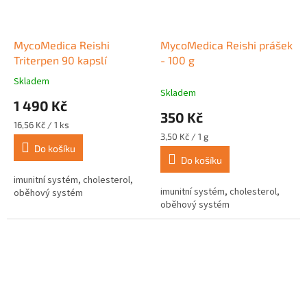
MycoMedica Reishi
MycoMedica Reishi prášek
Triterpen 90 kapslí
- 100 g
Skladem
Průměrné
Skladem
hodnocení
1 490 Kč
produktu
350 Kč
je
Měrná
16,56 Kč / 1 ks
5,0
cena:
Měrná
3,50 Kč / 1 g
z
cena:
Do košíku
Do košíku
5
hvězdiček.
imunitní systém, cholesterol,
imunitní systém, cholesterol,
oběhový systém
oběhový systém