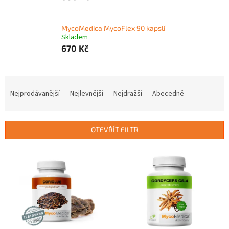
MycoMedica MycoFlex 90 kapslí
Skladem
670 Kč
Ř
a
Nejprodávanější
Nejlevnější
Nejdražší
Abecedně
z
e
n
OTEVŘÍT FILTR
í
p
V
r
ý
o
p
d
i
u
s
k
p
t
r
ů