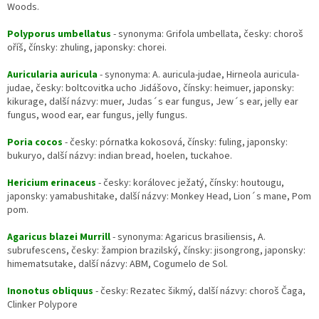
Woods.
Polyporus umbellatus
- synonyma: Grifola umbellata, česky: choroš
oříš, čínsky: zhuling, japonsky: chorei.
Auricularia auricula
- synonyma: A. auricula-judae, Hirneola auricula-
judae, česky: boltcovitka ucho Jidášovo, čínsky: heimuer, japonsky:
kikurage, další názvy: muer, Judas´s ear fungus, Jew´s ear, jelly ear
fungus, wood ear, ear fungus, jelly fungus.
Poria cocos
- česky: pórnatka kokosová, čínsky: fuling, japonsky:
bukuryo, další názvy: indian bread, hoelen, tuckahoe.
Hericium erinaceus
- česky: korálovec ježatý, čínsky: houtougu,
japonsky: yamabushitake, další názvy: Monkey Head, Lion´s mane, Pom
pom.
Agaricus blazei Murrill
- synonyma: Agaricus brasiliensis, A.
subrufescens, česky: žampion brazilský, čínsky: jisongrong, japonsky:
himematsutake, další názvy: ABM, Cogumelo de Sol.
Inonotus obliquus
- česky: Rezatec šikmý, další názvy: choroš Čaga,
Clinker Polypore