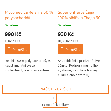
Mycomedica Reishi s 50 %
SuperionHerbs Čaga,
polysacharidů
100% sibiřská Chaga 90
kapslí
Skladem
Skladem
Průměrné
Průměrné
hodnocení
hodnocení
990 Kč
930 Kč
produktu
produktu
je
je
Měrná
Měrná
11 Kč / 1 ks
10,33 Kč / 1 ks
5,0
5,0
cena:
cena:
z
z
Do košíku
Do košíku
5
5
hvězdiček.
hvězdiček.
Reishi s 50 % polysacharidů, 90
Antioxidační a protizánětlivé
kapslí imunitní systém,
účinky, Podpora imunitního
cholesterol, oběhový systém
systému, Regulace hladiny
cukru a cholesterolu,
Adaptogenní vlastnosti
NAČÍST 12 DALŠÍCH
S
1
3
t
O
r
36
položek celkem
v
á