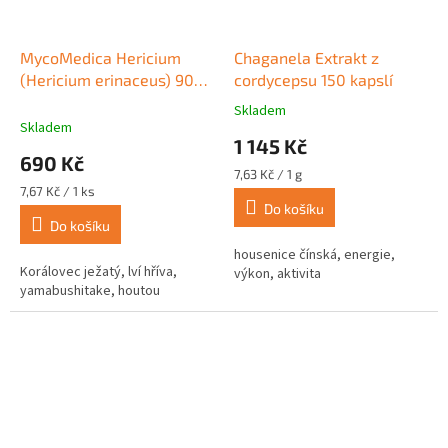
MycoMedica Hericium
Chaganela Extrakt z
(Hericium erinaceus) 90
cordycepsu 150 kapslí
kapslí
Skladem
Průměrné
Skladem
hodnocení
1 145 Kč
produktu
690 Kč
je
Měrná
7,63 Kč / 1 g
5,0
Měrná
cena:
7,67 Kč / 1 ks
z
cena:
Do košíku
Do košíku
5
hvězdiček.
housenice čínská, energie,
Korálovec ježatý, lví hříva,
výkon, aktivita
yamabushitake, houtou