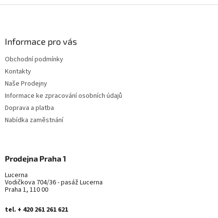
Z
á
p
a
Informace pro vás
t
Obchodní podmínky
í
Kontakty
Naše Prodejny
Informace ke zpracování osobních údajů
Doprava a platba
Nabídka zaměstnání
Prodejna Praha 1
Lucerna
Vodičkova 704/36 - pasáž Lucerna
Praha 1, 110 00
tel. + 420 261 261 621