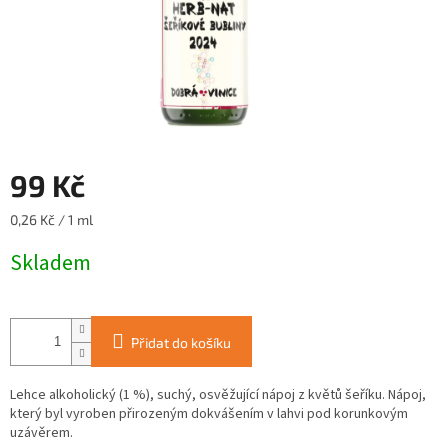
99 Kč
Měrná
0,26 Kč / 1 ml
cena:
Skladem
Přidat do košíku
Lehce alkoholický (1 %), suchý, osvěžující nápoj z květů šeříku. Nápoj,
který byl vyroben přirozeným dokvášením v lahvi pod korunkovým
uzávěrem.