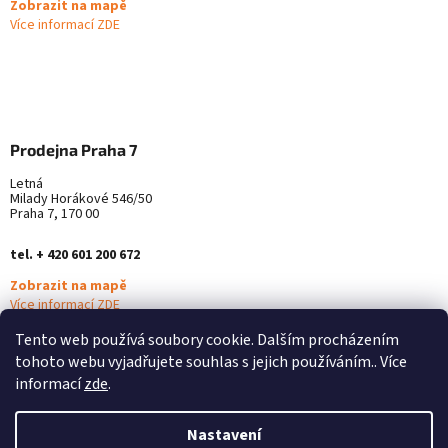
Zobrazit na mapě
Více informací ZDE
Prodejna Praha 7
Letná
Milady Horákové 546/50
Praha 7, 170 00
tel. + 420 601 200 672
Zobrazit na mapě
Více informací ZDE
Tento web používá soubory cookie. Dalším procházením
tohoto webu vyjadřujete souhlas s jejich používáním.. Více
informací
zde
.
Nastavení
Vytvořil Shoptet