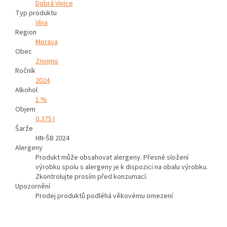
Dobrá Vinice
Typ produktu
Vína
Region
Morava
Obec
Znojmo
Ročník
2024
Alkohol
1 %
Objem
0,375 l
Šarže
HN-ŠB 2024
Alergeny
Produkt může obsahovat alergeny. Přesné složení
výrobku spolu s alergeny je k dispozici na obalu výrobku.
Zkontrolujte prosím před konzumací.
Upozornění
Prodej produktů podléhá věkovému omezení