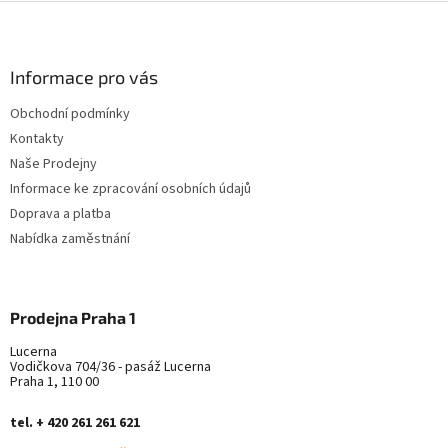
Z
á
p
a
Informace pro vás
t
Obchodní podmínky
í
Kontakty
Naše Prodejny
Informace ke zpracování osobních údajů
Doprava a platba
Nabídka zaměstnání
Prodejna Praha 1
Lucerna
Vodičkova 704/36 - pasáž Lucerna
Praha 1, 110 00
tel. + 420 261 261 621