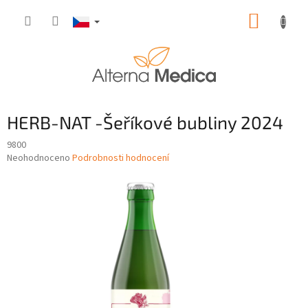
Přejít
NÁKUP
na
obsah
KOŠÍK
HERB-NAT -Šeříkové bubliny 2024
9800
Průměrné
Neohodnoceno
Podrobnosti hodnocení
hodnocení
produktu
je
0,0
z
5
hvězdiček.