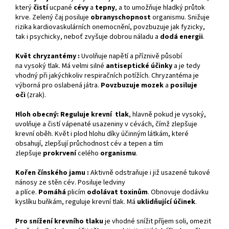
který
čistí
ucpané
cévy
a
tepny
, a to umožňuje hladký průtok
krve. Zelený čaj posiluje
obranyschopnost
organismu. Snižuje
rizika kardiovaskulárních onemocnění, povzbuzuje jak fyzicky,
tak i psychicky, neboť zvyšuje dobrou náladu a
dodá energii
.
Květ chryzantémy :
Uvolňuje napětí a příznivě působí
na vysoký tlak. Má velmi silné
antiseptické
účinky
a je tedy
vhodný při jakýchkoliv respiračních potížích. Chryzantéma je
výborná pro oslabená játra.
Povzbuzuje mozek
a
posiluje
oči
(zrak).
Hloh obecný:
Reguluje krevní tlak
, hlavně pokud je vysoký,
uvolňuje a čistí vápenaté usazeniny v cévách, čímž zlepšuje
krevní oběh. Květ i plod hlohu díky účinným látkám, které
obsahují, zlepšují průchodnost cév a tepen a tím
zlepšuje
prokrvení
celého
organismu
.
Kořen čínského jamu :
Aktivně odstraňuje i již usazené tukové
nánosy ze stěn cév. Posiluje ledviny
a plíce.
Pomáhá
plicím
odolávat
toxinům
. Obnovuje dodávku
kyslíku buňkám, reguluje krevní tlak. Má
uklidňující účinek
.
Pro snížení krevního tlaku
je vhodné snížit příjem soli, omezit