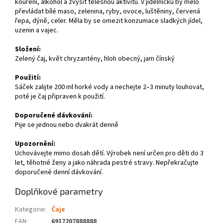
kouření, alkohol a zvýšit tělesnou aktivitu. V jídelníčku by mělo
převládat bílé maso, zelenina, ryby, ovoce, luštěniny, červená
řepa, dýně, celer. Měla by se omezit konzumace sladkých jídel,
uzenin a vajec.
Složení:
Zelený čaj, květ chryzantény, hloh obecný, jam čínský
Použití:
Sáček zalijte 200 ml horké vody a nechejte 2–3 minuty louhovat,
poté je čaj připraven k použití.
Doporučené dávkování:
Pije se jednou nebo dvakrát denně
Upozornění:
Uchovávejte mimo dosah dětí. Výrobek není určen pro děti do 3
let, těhotné ženy a jako náhrada pestré stravy. Nepřekračujte
doporučené denní dávkování.
Doplňkové parametry
Kategorie
:
Čaje
EAN
:
6917207888888