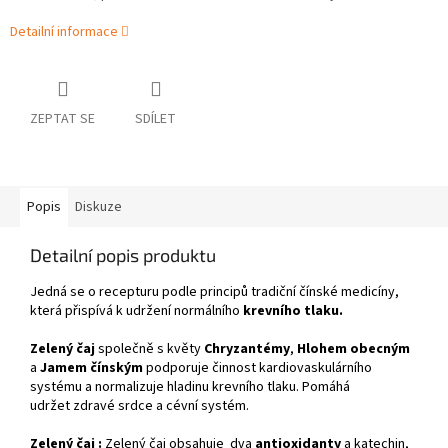
Detailní informace
ZEPTAT SE
SDÍLET
Popis
Diskuze
Detailní popis produktu
Jedná se o recepturu podle principů tradiční čínské medicíny,
která přispívá k udržení normálního
krevního tlaku.
Zelený čaj
společně s květy
Chryzantémy
,
Hlohem obecným
a
Jamem čínským
podporuje činnost kardiovaskulárního
systému a normalizuje hladinu krevního tlaku. Pomáhá
udržet zdravé srdce a cévní systém.
Zelený čaj :
Zelený čaj obsahuje dva
antioxidanty
a katechin,