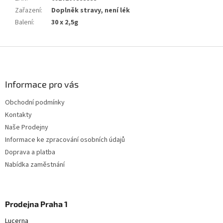
Zařazení
:
Doplněk stravy, není lék
Balení
:
30 x 2,5g
Z
á
p
a
Informace pro vás
t
Obchodní podmínky
í
Kontakty
Naše Prodejny
Informace ke zpracování osobních údajů
Doprava a platba
Nabídka zaměstnání
Prodejna Praha 1
Lucerna