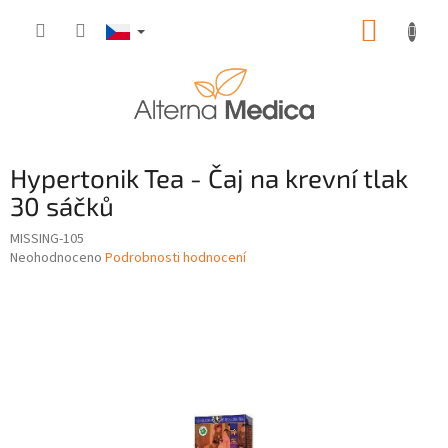
Přejít
NÁKUP
na
obsah
KOŠÍK
Hypertonik Tea - Čaj na krevní tlak
30 sáčků
MISSING-105
Průměrné
Neohodnoceno
Podrobnosti hodnocení
hodnocení
produktu
je
0,0
z
5
hvězdiček.