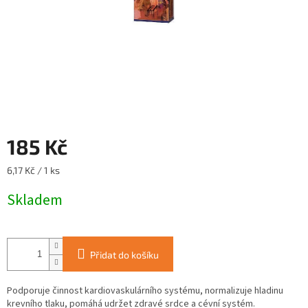
185 Kč
Měrná
6,17 Kč / 1 ks
cena:
Skladem
Přidat do košíku
Podporuje činnost kardiovaskulárního systému, normalizuje hladinu
krevního tlaku, pomáhá udržet zdravé srdce a cévní systém.