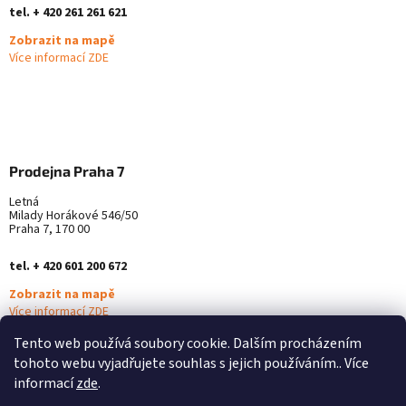
tel. + 420 261 261 621
Zobrazit na mapě
Více informací ZDE
Prodejna Praha 7
Letná
Milady Horákové 546/50
Praha 7, 170 00
tel. + 420 601 200 672
Zobrazit na mapě
Více informací ZDE
Tento web používá soubory cookie. Dalším procházením
tohoto webu vyjadřujete souhlas s jejich používáním.. Více
informací
zde
.