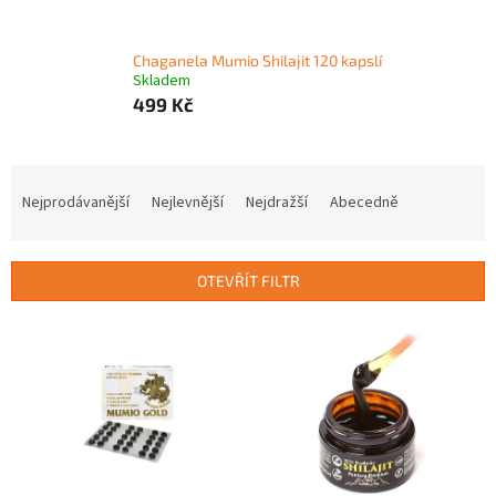
Chaganela Mumio Shilajit 120 kapslí
Skladem
499 Kč
Ř
a
Nejprodávanější
Nejlevnější
Nejdražší
Abecedně
z
e
n
OTEVŘÍT FILTR
í
p
V
r
ý
o
p
d
i
u
s
k
p
t
r
ů