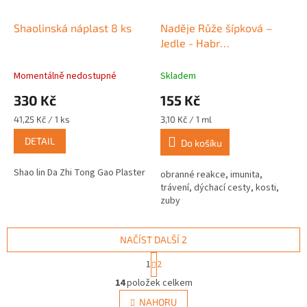
Shaolinská náplast 8 ks
Naděje Růže šípková –
Jedle - Habr
(gemmoterapeutikum) 50
ml
Momentálně nedostupné
Skladem
330 Kč
155 Kč
Měrná
Měrná
41,25 Kč / 1 ks
3,10 Kč / 1 ml
cena:
cena:
DETAIL
Do košíku
Shao lin Da Zhi Tong Gao Plaster
obranné reakce, imunita,
trávení, dýchací cesty, kosti,
zuby
NAČÍST DALŠÍ 2
S
1
2
t
O
r
14
položek celkem
v
á
l
NAHORU
n