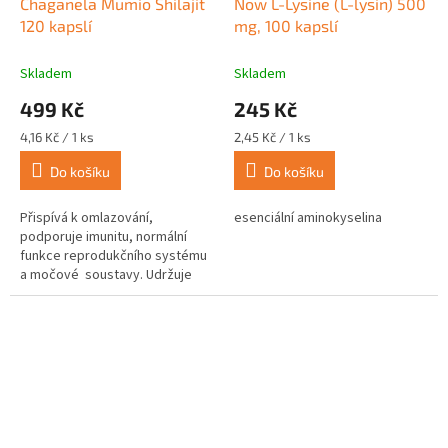
Chaganela Mumio Shilajit
Now L-Lysine (L-lysin) 500
120 kapslí
mg, 100 kapslí
Skladem
Skladem
499 Kč
245 Kč
Měrná
Měrná
4,16 Kč / 1 ks
2,45 Kč / 1 ks
cena:
cena:
Do košíku
Do košíku
Přispívá k omlazování,
esenciální aminokyselina
podporuje imunitu, normální
funkce reprodukčního systému
a močové soustavy. Udržuje
normální trávení a kontrolu
tělesné hmotnosti. Je ideální
pro...