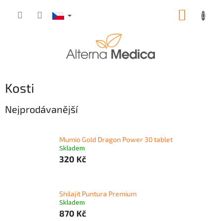
Přejít
NÁKUP
na
obsah
KOŠÍK
Kosti
Nejprodávanější
Mumio Gold Dragon Power 30 tablet
Skladem
320 Kč
Shilajit Puntura Premium
Skladem
870 Kč