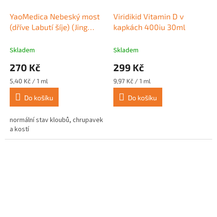
YaoMedica Nebeský most
Viridikid Vitamin D v
(dříve Labutí šíje) (Jing
kapkách 400iu 30ml
Fang Er Hao Tang) 50 ml
(015)
Skladem
Skladem
270 Kč
299 Kč
Měrná
Měrná
5,40 Kč / 1 ml
9,97 Kč / 1 ml
cena:
cena:
Do košíku
Do košíku
normální stav kloubů, chrupavek
a kostí