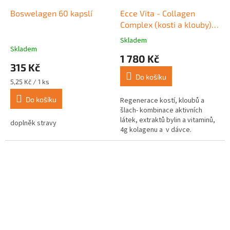
Boswelagen 60 kapslí
Ecce Vita - Collagen
Complex (kosti a klouby)
31 sáčků
Skladem
Průměrné
Skladem
hodnocení
1 780 Kč
produktu
315 Kč
je
Do košíku
5,0
Měrná
5,25 Kč / 1 ks
z
cena:
Do košíku
5
Regenerace kostí, kloubů a
hvězdiček.
šlach- kombinace aktivních
látek, extraktů bylin a vitaminů,
doplněk stravy
4g kolagenu a v dávce.