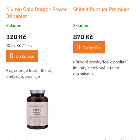
o
d
Mumio Gold Dragon Power
Shilajit Puntura Premium
u
30 tablet
k
Skladem
Skladem
Průměrné
Průměrné
t
hodnocení
hodnocení
320 Kč
870 Kč
ů
produktu
produktu
je
je
Měrná
10,67 Kč / 1 ks
Do košíku
4,0
3,6
cena:
z
z
Do košíku
5
5
Přírodní pryskyřice k posílení
hvězdiček.
hvězdiček.
imunity a celkové vitality
Regeneruje kosti, tkáně,
organismu.
omlazuje, posiluje