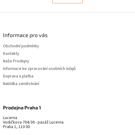
á
k
d
o
v
Z
a
á
c
á
n
í
p
í
p
a
Informace pro vás
r
t
v
Obchodní podmínky
í
k
Kontakty
y
v
Naše Prodejny
ý
Informace ke zpracování osobních údajů
p
Doprava a platba
i
s
Nabídka zaměstnání
u
Prodejna Praha 1
Lucerna
Vodičkova 704/36 - pasáž Lucerna
Praha 1, 110 00