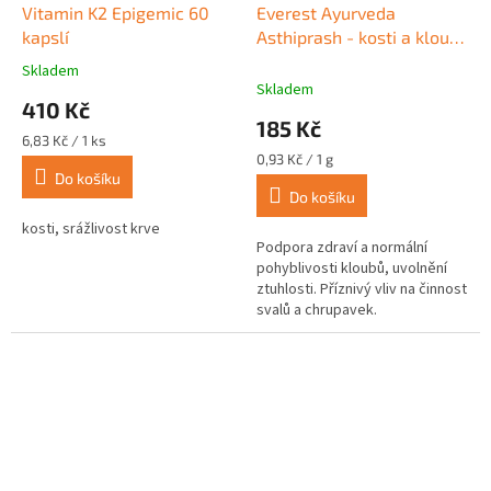
Vitamin K2 Epigemic 60
Everest Ayurveda
kapslí
Asthiprash - kosti a klouby
200 g
Skladem
Průměrné
Skladem
hodnocení
410 Kč
produktu
185 Kč
je
Měrná
6,83 Kč / 1 ks
5,0
cena:
Měrná
0,93 Kč / 1 g
z
cena:
Do košíku
Do košíku
5
hvězdiček.
kosti, srážlivost krve
Podpora zdraví a normální
pohyblivosti kloubů, uvolnění
ztuhlosti. Příznivý vliv na činnost
svalů a chrupavek.