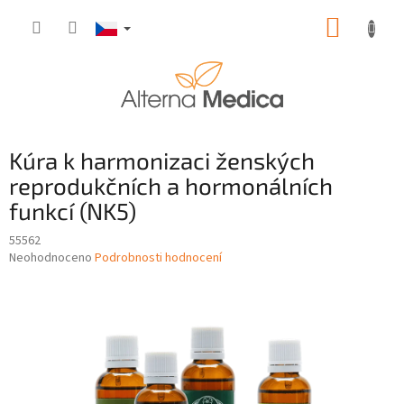
Přejít
NÁKUP
na
obsah
KOŠÍK
Kúra k harmonizaci ženských
reprodukčních a hormonálních
funkcí (NK5)
55562
Průměrné
Neohodnoceno
Podrobnosti hodnocení
hodnocení
produktu
je
0,0
z
5
hvězdiček.