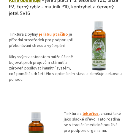
P2, černý rybíz - maliník P10, kontryhel a červený
jetel SV16
Tinktura z byliny
jeřábu ptačího
je
přírodní prostředek pro podporu při
překonávání stresu a vyčerpání.
Díky svým vlastnostem může účinně
bojovat proti projevům stárnutí a
zároveň posilovat imunitní systém,
což pomáhá udržet tělo v optimálním stavu a zlepšuje celkovou
pohodu.
Tinktura z
lékořice
, známá také
jako sladké dřevo. Tato rostlina
se v tradiční medicíně používá
pro podporu organismu.