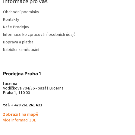
a
Informace pro vás
t
Obchodní podmínky
í
Kontakty
Naše Prodejny
Informace ke zpracování osobních údajů
Doprava a platba
Nabídka zaměstnání
Prodejna Praha 1
Lucerna
Vodičkova 704/36 - pasáž Lucerna
Praha 1, 110 00
tel. + 420 261 261 621
Zobrazit na mapě
Více informací ZDE