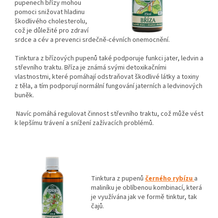
pupenech břízy mohou
pomoci snižovat hladinu
škodlivého cholesterolu,
což je důležité pro zdraví
srdce a cév a prevenci srdečně-cévních onemocnění.
Tinktura z břízových pupenů také podporuje funkci jater, ledvin a
střevního traktu. Bříza je známá svými detoxikačními
vlastnostmi, které pomáhají odstraňovat škodlivé látky a toxiny
z těla, a tím podporují normální fungování jaterních a ledvinových
buněk.
Navíc pomáhá regulovat činnost střevního traktu, což může vést
k lepšímu trávení a snížení zažívacích problémů.
Tinktura z pupenů
černého rybízu
a
maliníku je oblíbenou kombinací, která
je využívána jak ve formě tinktur, tak
čajů.