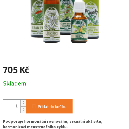
705 Kč
Měrná
Skladem
cena:
Přidat do košíku
Podporuje hormonální rovnováhu, sexuální aktivitu,
harmonizaci menstruačního cyklu.