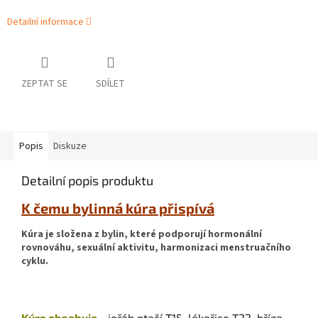
Detailní informace
ZEPTAT SE
SDÍLET
Popis
Diskuze
Detailní popis produktu
K čemu bylinná kúra přispívá
Kúra je složena z bylin, které podporují hormonální
rovnováhu, sexuální aktivitu, harmonizaci menstruačního
cyklu.
Kúra obsahuje
- jeřáb ptačí T15, lékořice T22, bříza