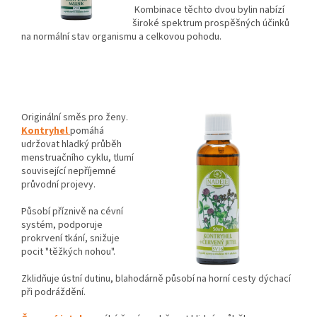
Kombinace těchto dvou bylin nabízí
široké spektrum prospěšných účinků
na normální stav organismu a celkovou pohodu.
Originální směs pro ženy.
Kontryhel
pomáhá
udržovat hladký průběh
menstruačního cyklu, tlumí
související nepříjemné
průvodní projevy.
Působí příznivě na cévní
systém, podporuje
prokrvení tkání, snižuje
pocit "těžkých nohou".
Zklidňuje ústní dutinu, blahodárně působí na horní cesty dýchací
při podráždění.