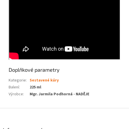
Doplňkové parametry
Kategorie
:
Sestavené kúry
Balení
:
225 ml
Výrobce
:
Mgr. Jarmila Podhorná - NADĚJE
Z
á
p