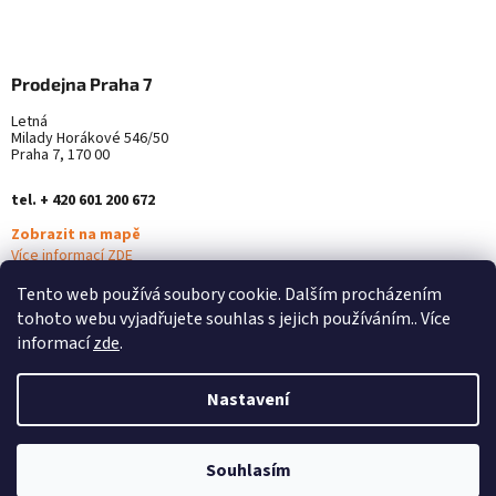
Prodejna Praha 7
Letná
Milady Horákové 546/50
Praha 7, 170 00
tel. + 420 601 200 672
Zobrazit na mapě
Více informací ZDE
Tento web používá soubory cookie. Dalším procházením
tohoto webu vyjadřujete souhlas s jejich používáním.. Více
informací
zde
.
Nastavení
Vytvořil Shoptet
Souhlasím
Copyright 2026
Alterna Medica
. Všechna práva vyhrazena.