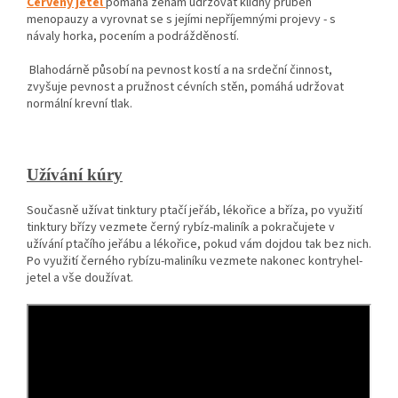
Červený jetel
pomáhá ženám udržovat klidný průběh
menopauzy a vyrovnat se s jejími nepříjemnými projevy - s
návaly horka, pocením a podrážděností.
Blahodárně působí na pevnost kostí a na srdeční činnost,
zvyšuje pevnost a pružnost cévních stěn, pomáhá udržovat
normální krevní tlak.
Užívání kúry
Současně užívat tinktury ptačí jeřáb, lékořice a bříza, po využití
tinktury břízy vezmete černý rybíz-maliník a pokračujete v
užívání ptačího jeřábu a lékořice, pokud vám dojdou tak bez nich.
Po využití černého rybízu-maliníku vezmete nakonec kontryhel-
jetel a vše doužívat.