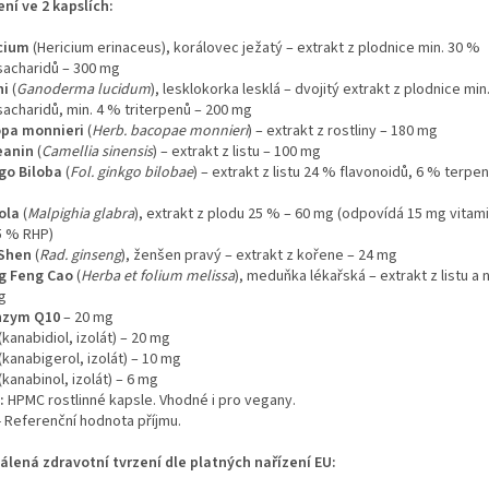
ení ve 2 kapslích:
cium
(Hericium erinaceus), korálovec ježatý – extrakt z plodnice min. 30 %
sacharidů – 300 mg
hi
(
Ganoderma lucidum
), lesklokorka lesklá – dvojitý extrakt z plodnice min
sacharidů, min. 4 % triterpenů – 200 mg
pa monnieri
(
Herb. bacopae monnieri
) – extrakt z rostliny – 180 mg
eanin
(
Camellia sinensis
) – extrakt z listu – 100 mg
go Biloba
(
Fol. ginkgo bilobae
) – extrakt z listu 24 % flavonoidů, 6 % terpe
ola
(
Malpighia glabra
), extrakt z plodu 25 % – 60 mg (odpovídá 15 mg vitami
5 % RHP)
Shen
(
Rad. ginseng
), ženšen pravý – extrakt z kořene – 24 mg
g Feng Cao
(
Herba et folium melissa
), meduňka lékařská – extrakt z listu a n
g
nzym Q10
– 20 mg
(kanabidiol, izolát) – 20 mg
(kanabigerol, izolát) – 10 mg
(kanabinol, izolát) – 6 mg
:
HPMC rostlinné kapsle. Vhodné i pro vegany.
- Referenční hodnota příjmu.
álená zdravotní tvrzení dle platných nařízení EU: