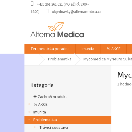
Přejít
+420 261 261 621 (PO až PÁ 9:00 -
na
14:00)
objednavky@alternamedica.cz
obsah
Terapeutická poradna
Imunita
％ AKCE
Domů
Problematika
Mycomedica MyNeuro 90 ka
P
Myc
o
Přeskočit
s
Průměr
1 hodno
Kategorie
kategorie
t
hodnoce
r
produkt
✚ Zachraň produkt
a
je
％ AKCE
5,0
n
z
Imunita
n
5
í
Problematika
hvězdič
p
Trávicí soustava