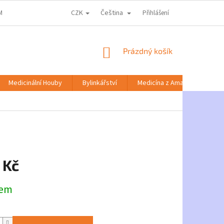
CZK
Čeština
MACE KE ZPRACOVÁNÍ OSOBNÍCH ÚDAJŮ
DOPRAVA A PLATBA
Přihlášení
NABÍD
NÁKUPNÍ
Prázdný košík
KOŠÍK
Medicinální Houby
Bylinkářství
Medicína z Amazonie
 Kč
dem