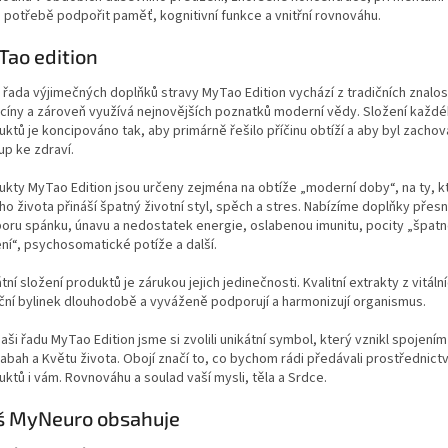
 potřebě podpořit paměť, kognitivní funkce a vnitřní rovnováhu.
ao edition
 řada výjimečných doplňků stravy MyTao Edition vychází z tradičních znalos
cíny a zároveň využívá nejnovějších poznatků moderní vědy. Složení každé
ktů je koncipováno tak, aby primárně řešilo příčinu obtíží a aby byl zachov
up ke zdraví.
ukty MyTao Edition jsou určeny zejména na obtíže „moderní doby“, na ty, k
o života přináší špatný životní styl, spěch a stres. Nabízíme doplňky přesn
oru spánku, únavu a nedostatek energie, oslabenou imunitu, pocity „špat
ení“, psychosomatické potíže a další.
tní složení produktů je zárukou jejich jedinečnosti. Kvalitní extrakty z vitáln
iční bylinek dlouhodobě a vyváženě podporují a harmonizují organismus.
aši řadu MyTao Edition jsme si zvolili unikátní symbol, který vznikl spojení
abah a Květu života. Obojí značí to, co bychom rádi předávali prostřednict
ktů i vám. Rovnováhu a soulad vaší mysli, těla a Srdce.
š
MyNeuro obsahuje