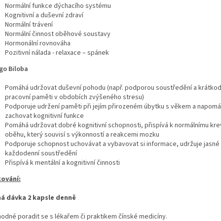
Normální funkce dýchacího systému
Kognitivní a duševní zdraví
Normální trávení
Normální činnost oběhové soustavy
Hormonální rovnováha
Pozitivní nálada - relaxace – spánek
go Biloba
Pomáhá udržovat duševní pohodu (např. podporou soustředění a krátko
pracovní paměti v obdobích zvýšeného stresu)
Podporuje udržení paměti při jejím přirozeném úbytku s věkem a napom
zachovat kognitivní funkce
Pomáhá udržovat dobré kognitivní schopnosti, přispívá k normálnímu kr
oběhu, který souvisí s výkonností a reakcemi mozku
Podporuje schopnost uchovávat a vybavovat si informace, udržuje jasné 
každodenní soustředění
Přispívá k mentální a kognitivní činnosti
ování:
á dávka 2 kapsle denně
hodné poradit se s lékařem či praktikem čínské medicíny.