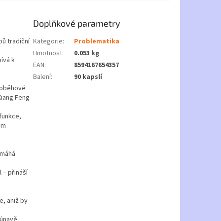
Doplňkové parametry
ů tradiční
Kategorie
:
Problematika
Hmotnost
:
0.053 kg
ívá k
EAN
:
8594167654357
Balení
:
90 kapslí
i oběhové
Xiang Feng
funkce,
ým
omáhá
 – přináší
, aniž by
 únavě