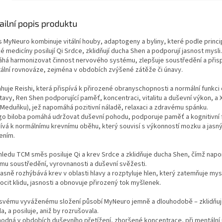
ailní popis produktu
 MyNeuro kombinuje vitální houby, adaptogeny a byliny, které podle princip
é medicíny posilují Qi Srdce, zklidňují ducha Shen a podporují jasnost mysli.
há harmonizovat činnost nervového systému, zlepšuje soustředění a přisp
ální rovnováze, zejména v obdobích zvýšené zátěže či únavy.
huje Reishi, která přispívá k přirozené obranyschopnosti a normální funkc
tavy, Ren Shen podporující paměť, koncentraci, vitalitu a duševní výkon, a 
(Meduňku), jež napomáhá pozitivní náladě, relaxaci a zdravému spánku.
go biloba pomáhá udržovat duševní pohodu, podporuje paměť a kognitivní 
pívá k normálnímu krevnímu oběhu, který souvisí s výkonností mozku a jasn
ením.
hledu TCM směs posiluje Qi a krev Srdce a zklidňuje ducha Shen, čímž nap
ímu soustředění, vyrovnanosti a duševní svěžesti.
sně rozhýbává krev v oblasti hlavy a rozptyluje hlen, který zatemňuje mysl
ocit klidu, jasnosti a obnovuje přirozený tok myšlenek.
 svému vyváženému složení působí MyNeuro jemně a dlouhodobě – zklidňuje
la, a posiluje, aniž by rozrušovala.
hodná v obdobích duševního přetížení, zhoršené koncentrace, při mentální