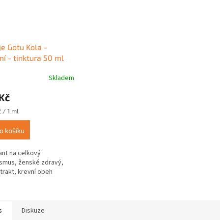
e Gotu Kola -
í - tinktura 50 ml
Skladem
Kč
 / 1 ml
o košíku
ant na celkový
smus, ženské zdravý,
í trakt, krevní obeh
s
Diskuze