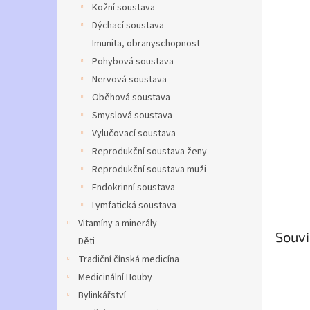
a
Kožní soustava
n
Dýchací soustava
e
Imunita, obranyschopnost
l
Pohybová soustava
Nervová soustava
Oběhová soustava
Smyslová soustava
Vylučovací soustava
Reprodukční soustava ženy
Reprodukční soustava muži
Endokrinní soustava
Lymfatická soustava
Vitamíny a minerály
Souvi
Děti
Tradiční čínská medicína
Medicinální Houby
Bylinkářství