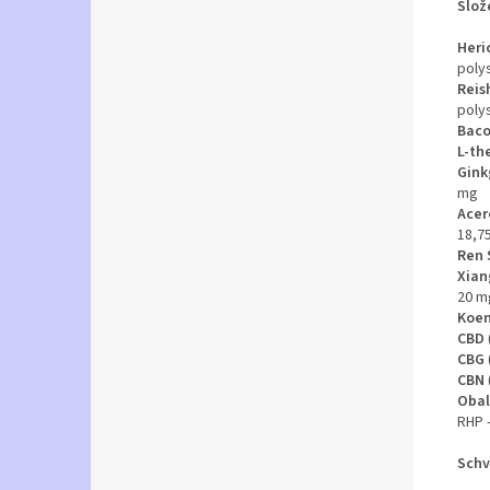
Slož
Heri
poly
Reis
poly
Baco
L-th
Gink
mg
Acer
18,7
Ren 
Xian
20 m
Koe
CBD
CBG
CBN
Obal
RHP 
Schv