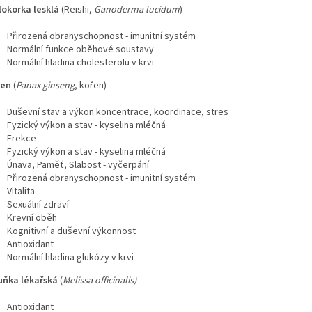
lokorka lesklá
(Reishi,
Ganoderma lucidum
)
Přirozená obranyschopnost - imunitní systém
Normální funkce oběhové soustavy
Normální hladina cholesterolu v krvi
šen
(
Panax ginseng
, kořen)
Duševní stav a výkon koncentrace, koordinace, stres
Fyzický výkon a stav - kyselina mléčná
Erekce
Fyzický výkon a stav - kyselina mléčná
Únava, Paměť, Slabost - vyčerpání
Přirozená obranyschopnost - imunitní systém
Vitalita
Sexuální zdraví
Krevní oběh
Kognitivní a duševní výkonnost
Antioxidant
Normální hladina glukózy v krvi
ňka lékařská
(
Melissa officinalis)
Antioxidant