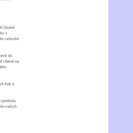
tí čínské
ho z
án celostní
teré do
ě cílené na
ného
ích hub a
m symbolu
vím našich