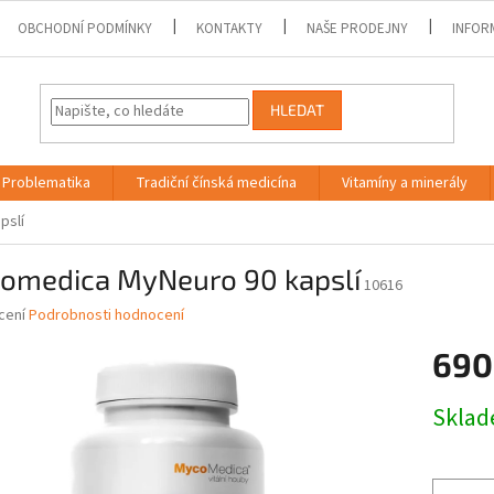
OBCHODNÍ PODMÍNKY
KONTAKTY
NAŠE PRODEJNY
INFOR
HLEDAT
Problematika
Tradiční čínská medicína
Vitamíny a minerály
pslí
omedica MyNeuro 90 kapslí
10616
né
cení
Podrobnosti hodnocení
ní
690
u
Měrná
Skla
cena:
ek.