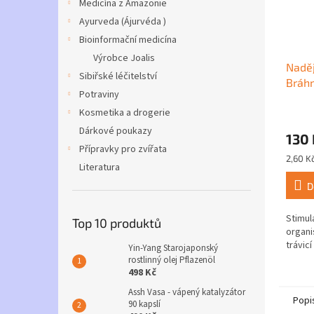
Medicína z Amazonie
Ayurveda (Ájurvéda )
Bioinformační medicína
Výrobce Joalis
Naděj
Sibiřské léčitelství
Bráhm
Potraviny
Kosmetika a drogerie
Dárkové poukazy
130 
Přípravky pro zvířata
Měrná
2,60 Kč
Literatura
cena:
D
Stimul
Top 10 produktů
organi
trávic
Yin-Yang Starojaponský
rostlinný olej Pflazenöl
498 Kč
Assh Vasa - vápený katalyzátor
Popi
90 kapslí