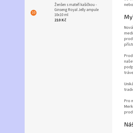
nebo
Ženšen s mateří kašičkou -
Ginseng Royal Jelly ampule
10x10 ml
MyT
210 Kč
Nová
medi
produ
příst
Prod
našeh
podp
tráv
Uniká
trad
Pro n
Merk
produ
Ná