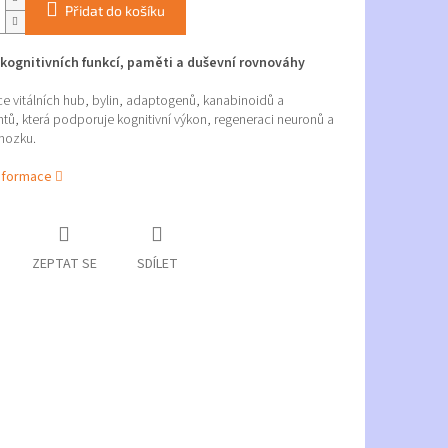
Přidat do košíku
kognitivních funkcí, paměti a duševní rovnováhy
 vitálních hub, bylin, adaptogenů, kanabinoidů a
ntů, která podporuje kognitivní výkon, regeneraci neuronů a
mozku.
informace
ZEPTAT SE
SDÍLET