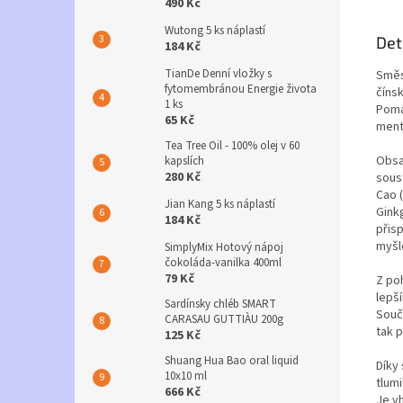
490 Kč
Wutong 5 ks náplastí
Det
184 Kč
TianDe Denní vložky s
Směs
fytomembránou Energie života
čínsk
1 ks
Pomá
65 Kč
ment
Tea Tree Oil - 100% olej v 60
Obsa
kapslích
280 Kč
sous
Cao 
Jian Kang 5 ks náplastí
Gink
184 Kč
přis
myšl
SimplyMix Hotový nápoj
čokoláda-vanilka 400ml
79 Kč
Z po
lepš
Sardínsky chléb SMART
Souča
CARASAU GUTTIÀU 200g
tak p
125 Kč
Shuang Hua Bao oral liquid
Díky
10x10 ml
tlumi
666 Kč
Je v