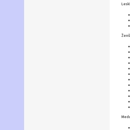
Lesk
Žen
Medu