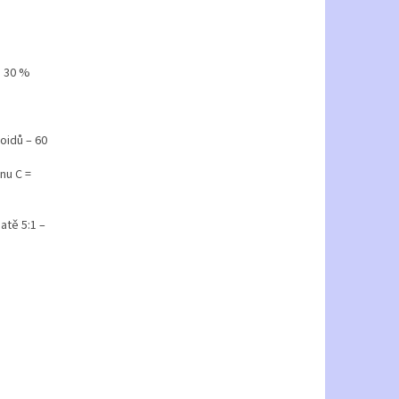
. 30 %
noidů – 60
nu C =
atě 5:1 –