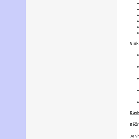
Gink
Dávk
Běžn
Je v