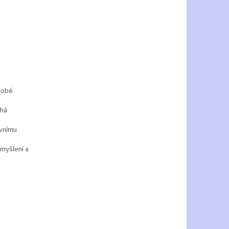
dobé
áhá
evnímu
myšlení a