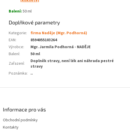
(klikněte)
Balení:
50 ml
Doplňkové parametry
Kategorie
:
firma Naděje (Mgr. Podhorná)
EAN
:
8594055103264
Výrobce
:
Mgr. Jarmila Podhorná - NADĚJE
Balení
:
50 ml
Doplněk stravy, není lék ani náhrada pestré
Zařazení
:
stravy
Poznámka
:
..
Z
á
p
a
Informace pro vás
t
Obchodní podmínky
í
Kontakty