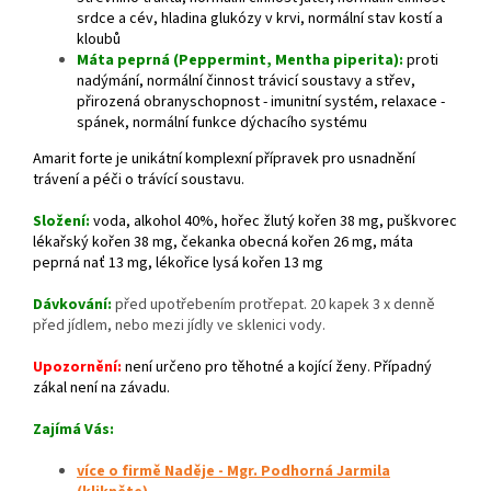
srdce a cév, hladina glukózy v krvi, normální stav kostí a
kloubů
Máta peprná (Peppermint, Mentha piperita):
proti
nadýmání, normální činnost trávicí soustavy a střev,
přirozená obranyschopnost - imunitní systém, relaxace -
spánek, normální funkce dýchacího systému
Amarit forte je unikátní komplexní přípravek pro usnadnění
trávení a péči o trávící soustavu.
Složení:
voda, alkohol 40%, hořec žlutý kořen 38 mg, puškvorec
lékařský kořen 38 mg, čekanka obecná kořen 26 mg, máta
peprná nať 13 mg, lékořice lysá kořen 13 mg
Dávkování:
před upotřebením protřepat. 20 kapek 3 x denně
před jídlem, nebo mezi jídly ve sklenici vody.
Upozornění:
není určeno pro těhotné a kojící ženy. Případný
zákal není na závadu.
Zajímá Vás:
více o firmě Naděje - Mgr. Podhorná Jarmila