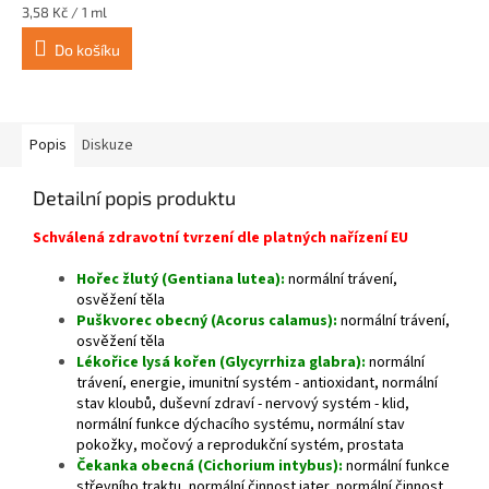
Měrná
3,58 Kč / 1 ml
cena:
Do košíku
Popis
Diskuze
Detailní popis produktu
Schválená zdravotní tvrzení dle platných nařízení EU
Hořec žlutý (Gentiana lutea):
normální trávení,
osvěžení těla
Puškvorec obecný (Acorus calamus):
normální trávení,
osvěžení těla
Lékořice lysá kořen (Glycyrrhiza glabra):
normální
trávení, energie, imunitní systém - antioxidant, normální
stav kloubů, duševní zdraví - nervový systém - klid,
normální funkce dýchacího systému, normální stav
pokožky, močový a reprodukční systém, prostata
Čekanka obecná (Cichorium intybus):
normální funkce
střevního traktu, normální činnost jater, normální činnost