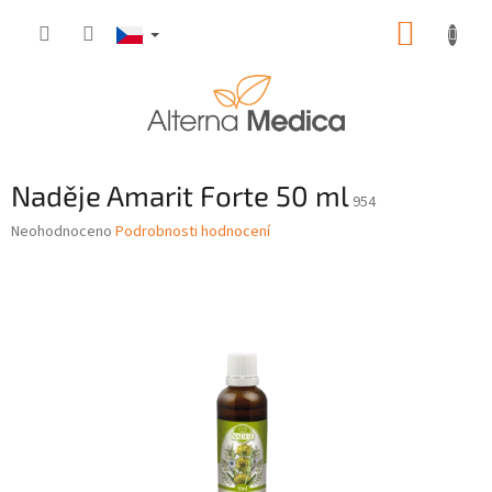
Přejít
NÁKUP
na
obsah
KOŠÍK
Naděje Amarit Forte 50 ml
954
Průměrné
Neohodnoceno
Podrobnosti hodnocení
hodnocení
produktu
je
0,0
z
5
hvězdiček.