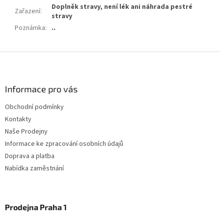
Doplněk stravy, není lék ani náhrada pestré
Zařazení
:
stravy
Poznámka
:
..
Z
á
p
a
Informace pro vás
t
Obchodní podmínky
í
Kontakty
Naše Prodejny
Informace ke zpracování osobních údajů
Doprava a platba
Nabídka zaměstnání
Prodejna Praha 1