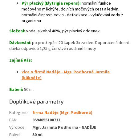
Pýr plazivý (Elytrigia repens):
normální funkce
močového měchýře, dolních močových cest a ledvin,
normálni činnost ledvin - detoxikace - vylučování vody z
organizmu
Složení:
voda, alkohol 40%, pýr plazivý oddenek
Dávkování
:
po protřepání 20 kapek 3x za den. Doporučená denní
dávka odpovídá 1,25 g čerstvé rostlinné hmoty
Zajímá Vás:
více o firmě Naděje - Mgr. Podhorná Jarmila
(klikněte)
Balení:
50 ml
Doplňkové parametry
Kategorie
:
firma Naděje (Mgr. Podhorná)
EAN
:
8594055100713
Výrobce
:
Mgr. Jarmila Podhorná - NADĚJE
Balení
:
50 ml