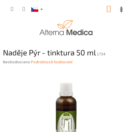
Přejít
NÁKUP
na
obsah
KOŠÍK
Naděje Pýr - tinktura 50 ml
1734
Průměrné
Neohodnoceno
Podrobnosti hodnocení
hodnocení
produktu
je
0,0
z
5
hvězdiček.