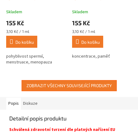
ml
ml
Skladem
Skladem
155 Kč
155 Kč
Měrná
Měrná
3,10 Kč / 1 ml
3,10 Kč / 1 ml
cena:
cena:
Do košíku
Do košíku
pohyblivost spermií,
koncentrace, paměť
menstruace, menopauza
ZOBRAZIT VŠECHNY SOUVISEJÍCÍ PRODUKTY
Popis
Diskuze
Detailní popis produktu
Schválená zdravotní tvrzení dle platných nařízení EU