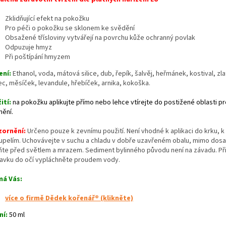
Zklidňující efekt na pokožku
Pro péči o pokožku se sklonem ke svědění
Obsažené třísloviny vytvářejí na povrchu kůže ochranný povlak
Odpuzuje hmyz
Při poštípání hmyzem
ení:
Ethanol, voda, mátová silice, dub, řepík, šalvěj, heřmánek, kostival, zla
ec, měsíček, levandule, hřebíček, arnika, kokoška.
ití:
na pokožku aplikujte přímo nebo lehce vtírejte do postižené oblasti pr
nění.
zornění:
Určeno pouze k zevnímu použití.
Není vhodné k aplikaci do krku, 
oupelím.
Uchovávejte v suchu a chladu v dobře uzavřeném obalu, mimo dosah
ňte před světlem a mrazem. Sediment bylinného původu není na závadu. Při
ravku do očí vypláchněte proudem vody.
má Vás:
více o firmě Dědek kořenář® (klikněte)
ní:
50 ml