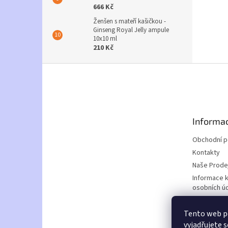
666 Kč
Ženšen s mateří kašičkou -
Ginseng Royal Jelly ampule
10x10 ml
210 Kč
Z
á
p
a
t
Informac
í
Obchodní 
Kontakty
Naše Prode
Informace 
osobních ú
Doprava a p
Tento web p
Nabídka za
vyjadřujete s