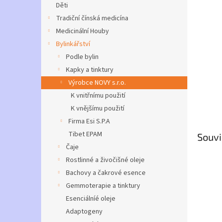
a
Děti
n
Tradiční čínská medicína
e
Medicinální Houby
l
Bylinkářství
Podle bylin
Kapky a tinktury
Výrobce NOVY s.r.o.
K vnitřnímu použití
K vnějšímu použití
Firma Esi S.P.A
Tibet EPAM
Souvi
Čaje
Rostlinné a živočišné oleje
Bachovy a čakrové esence
Gemmoterapie a tinktury
Esenciálníé oleje
Adaptogeny