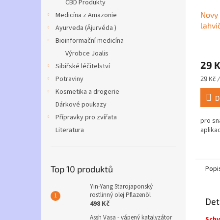
CBD Produkty
Novy
Medicína z Amazonie
lahvi
Ayurveda (Ájurvéda )
Bioinformační medicína
Průmě
Výrobce Joalis
hodno
29 
produ
Sibiřské léčitelství
je
Potraviny
Měrná
29 Kč /
5,0
cena:
Kosmetika a drogerie
z
D
5
Dárkové poukazy
hvězdi
Přípravky pro zvířata
pro s
Literatura
aplikac
Top 10 produktů
Popi
Yin-Yang Starojaponský
rostlinný olej Pflazenöl
Det
498 Kč
Assh Vasa - vápený katalyzátor
Schv