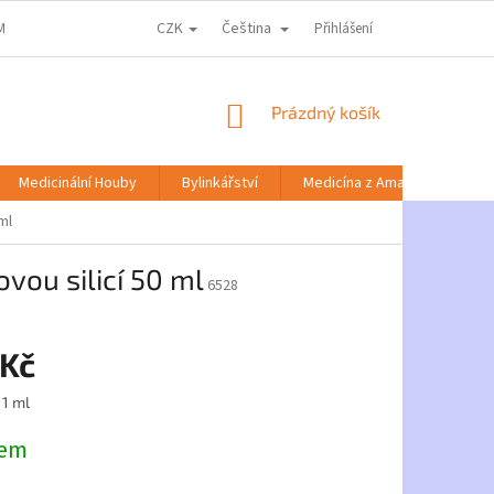
CZK
Čeština
MACE KE ZPRACOVÁNÍ OSOBNÍCH ÚDAJŮ
DOPRAVA A PLATBA
Přihlášení
NABÍD
NÁKUPNÍ
Prázdný košík
KOŠÍK
Medicinální Houby
Bylinkářství
Medicína z Amazonie
ml
vou silicí 50 ml
6528
 Kč
 1 ml
dem