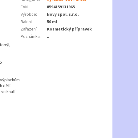
EAN
:
8594159131965
Výrobce
:
Novy spol. s.r.o.
Balení
:
50 ml
Zařazení
:
Kosmetický přípravek
Poznámka
:
..
tobýl,
o
k výplachům
 dětí.
 vniknutí