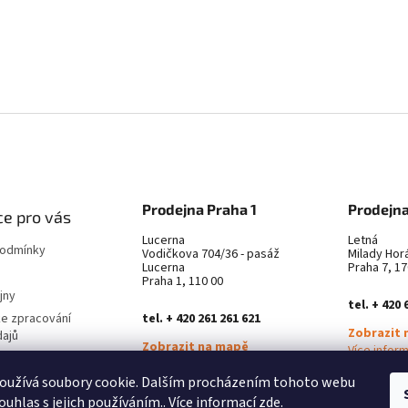
Prodejna Praha 1
Prodejna
e pro vás
Lucerna
Letná
podmínky
Vodičkova 704/36 - pasáž
Milady Hor
Lucerna
Praha 7, 17
Praha 1, 110 00
jny
tel. + 420 
ke zpracování
tel. + 420 261 261 621
Zobrazit 
dajů
Zobrazit na mapě
Více infor
latba
Více informací ZDE
oužívá soubory cookie. Dalším procházením tohoto webu
městnání
ouhlas s jejich používáním.. Více informací
zde
.