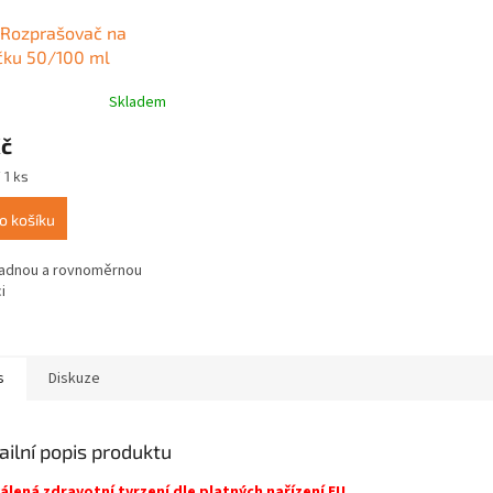
 Rozprašovač na
čku 50/100 ml
Skladem
rné
cení
Kč
ktu
 1 ks
o košíku
ček.
nadnou a rovnoměrnou
i
s
Diskuze
ailní popis produktu
álená zdravotní tvrzení dle platných nařízení EU