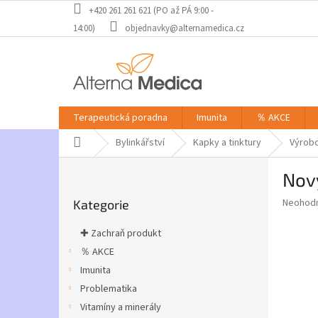
Přejít
+420 261 261 621 (PO až PÁ 9:00 -
na
14:00)
objednavky@alternamedica.cz
obsah
Terapeutická poradna
Imunita
％ AKCE
Domů
Bylinkářství
Kapky a tinktury
Výrobc
P
Novy
o
Přeskočit
s
Průměr
Neohod
Kategorie
kategorie
t
hodnoce
r
produkt
✚ Zachraň produkt
a
je
％ AKCE
0,0
n
z
Imunita
n
5
í
Problematika
hvězdič
p
Vitamíny a minerály