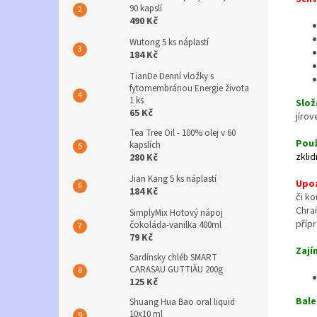
90 kapslí
490 Kč
Wutong 5 ks náplastí
184 Kč
TianDe Denní vložky s
fytomembránou Energie života
1 ks
Slož
65 Kč
jírov
Tea Tree Oil - 100% olej v 60
Použ
kapslích
zklid
280 Kč
Jian Kang 5 ks náplastí
Upo
184 Kč
či k
Chra
SimplyMix Hotový nápoj
příp
čokoláda-vanilka 400ml
79 Kč
Zají
Sardínsky chléb SMART
CARASAU GUTTIÀU 200g
125 Kč
Bale
Shuang Hua Bao oral liquid
10x10 ml