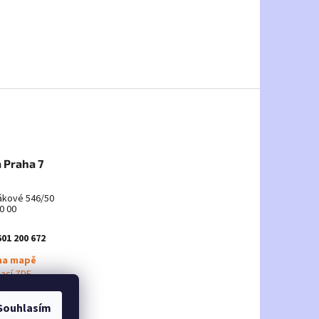
 Praha 7
ákové 546/50
0 00
601 200 672
na mapě
mací ZDE
Souhlasím