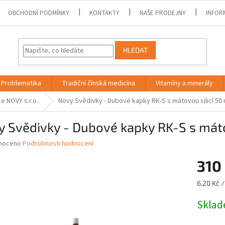
OBCHODNÍ PODMÍNKY
KONTAKTY
NAŠE PRODEJNY
INFOR
HLEDAT
Problematika
Tradiční čínská medicína
Vitamíny a minerály
e NOVY s.r.o.
Novy Svědivky - Dubové kapky RK-S s mátovou silicí 50 
 Svědivky - Dubové kapky RK-S s máto
né
noceno
Podrobnosti hodnocení
ní
310
u
Měrná
6,20 Kč /
cena:
Skla
ek.