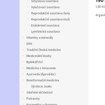
produ
Smyslová soustava
je
Měrná
1,90 Kč
Vylučovací soustava
4,0
cena:
Reprodukční soustava ženy
z
Argent
5
Reprodukční soustava muži
hvězdi
Endokrinní soustava
Lymfatická soustava
Vitamíny a minerály
Děti
Tradiční čínská medicína
Medicinální Houby
Bylinkářství
Medicína z Amazonie
Ayurveda (Ájurvéda )
Bioinformační medicína
Výrobce Joalis
Sibiřské léčitelství
Potraviny
Kosmetika a drogerie