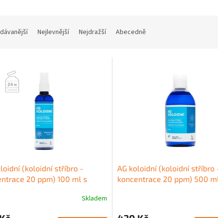
dávanější
Nejlevnější
Nejdražší
Abecedně
loidní (koloidní stříbro -
AG koloidní (koloidní stříbro 
ntrace 20 ppm) 100 ml s
koncentrace 20 ppm) 500 m
rašovačem
Skladem
rné
Průměrné
cení
hodnocení
 Kč
430 Kč