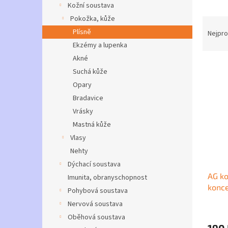
a
Kožní soustava
n
Pokožka, kůže
Ř
e
a
Plísně
Nejpro
l
z
Ekzémy a lupenka
e
Akné
V
n
Suchá kůže
ý
í
Opary
p
p
Bradavice
i
r
s
o
Vrásky
p
d
Mastná kůže
r
u
Vlasy
o
k
Nehty
d
t
Dýchací soustava
u
ů
AG ko
k
Imunita, obranyschopnost
konce
t
Pohybová soustava
rozp
ů
Nervová soustava
Průmě
Oběhová soustava
hodno
190