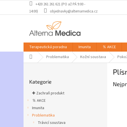
Přejít
+420 261 261 621 (PO až PÁ 9:00 -
na
14:00)
objednavky@alternamedica.cz
obsah
Terapeutická poradna
Imunita
％ AKCE
Domů
Problematika
Kožní soustava
Pokož
P
Plís
o
Přeskočit
s
Kategorie
kategorie
Nejpr
t
r
✚ Zachraň produkt
a
％ AKCE
n
Imunita
n
í
Problematika
p
Trávicí soustava