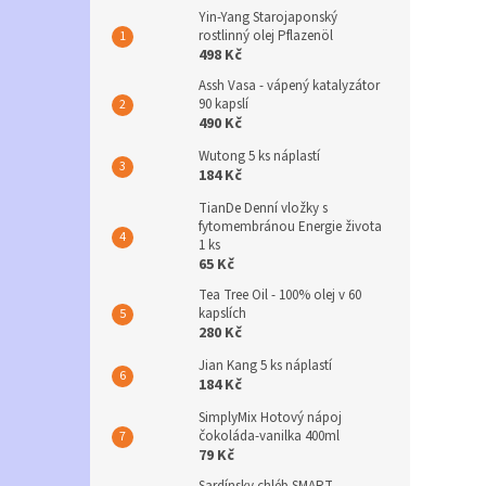
Yin-Yang Starojaponský
rostlinný olej Pflazenöl
498 Kč
Assh Vasa - vápený katalyzátor
90 kapslí
490 Kč
Wutong 5 ks náplastí
184 Kč
TianDe Denní vložky s
fytomembránou Energie života
1 ks
65 Kč
Tea Tree Oil - 100% olej v 60
kapslích
280 Kč
Jian Kang 5 ks náplastí
184 Kč
SimplyMix Hotový nápoj
čokoláda-vanilka 400ml
79 Kč
Sardínsky chléb SMART