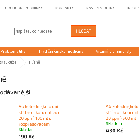
OBCHODNÍ PODMÍNKY
KONTAKTY
NAŠE PRODEJNY
INFOR
HLEDAT
Problematika
Tradiční čínská medicína
Vitamíny a minerály
ka, kůže
Plísně
ně
odávanější
AG koloidní (koloidní
AG koloidní (kolo
stříbro - koncentrace
stříbro - koncen
20 ppm) 100 ml s
20 ppm) 500 ml
Skladem
rozprašovačem
Skladem
430 Kč
190 Kč