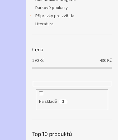
Dárkové poukazy
Přípravky pro zvířata
Literatura
Cena
190
Kč
430
Kč
Na skladě
3
Top 10 produktů