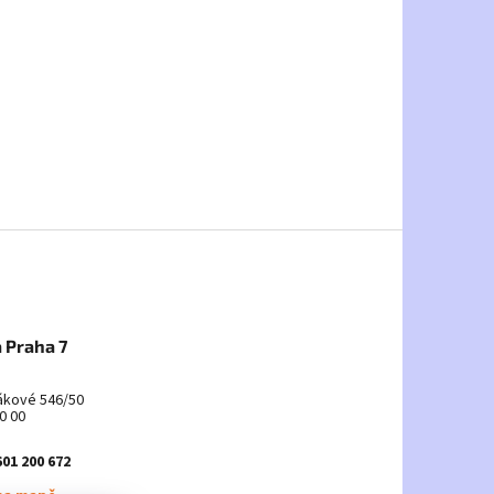
 Praha 7
ákové 546/50
0 00
601 200 672