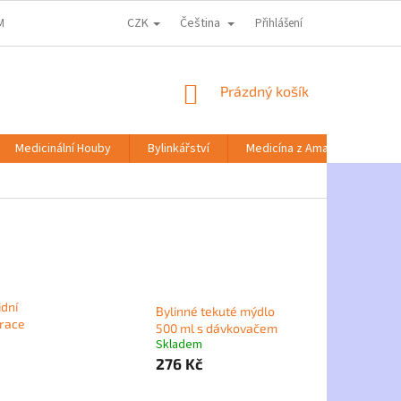
CZK
Čeština
MACE KE ZPRACOVÁNÍ OSOBNÍCH ÚDAJŮ
DOPRAVA A PLATBA
Přihlášení
NABÍD
NÁKUPNÍ
Prázdný košík
KOŠÍK
Medicinální Houby
Bylinkářství
Medicína z Amazonie
idní
Bylinné tekuté mýdlo
trace
500 ml s dávkovačem
Skladem
276 Kč