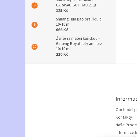
CARASAU GUTTIÀU 200g
125 Kč
Shuang Hua Bao oral liquid
10x10 ml
666 Kč
Ženšen s mateří kašičkou -
Ginseng Royal Jelly ampule
10x10 ml
210 Kč
Z
á
p
a
t
Informac
í
Obchodní 
Kontakty
Naše Prode
Informace 