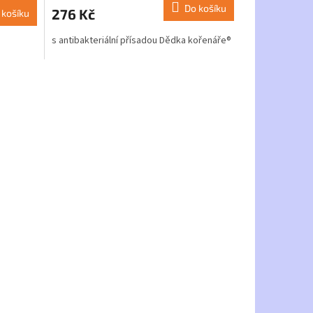
Do košíku
276 Kč
 košíku
s antibakteriální přísadou Dědka kořenáře®