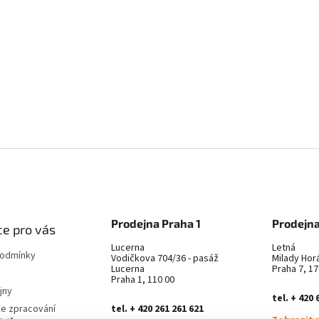
Prodejna Praha 1
Prodejna
e pro vás
Lucerna
Letná
podmínky
Vodičkova 704/36 - pasáž
Milady Hor
Lucerna
Praha 7, 17
Praha 1, 110 00
jny
tel. + 420 
ke zpracování
tel. + 420 261 261 621