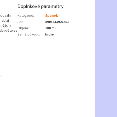
Doplňkové parametry
ideaální
Kategorie
:
Spánek
nabízí
EAN
:
8903833926481
nějící a
Objem
:
100 ml
robuděte se
Země původu
:
Indie
cm