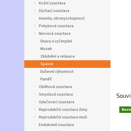
a
Kožní soustava
n
Dýchací soustava
e
Imunita, obranyschopnost
l
Pohybová soustava
Nervová soustava
Únava a vyčerpání
Mozek
Zklidnění a relaxace
Spánek
Duševní výkonnost
Paměť
Oběhová soustava
Smyslová soustava
Souvi
Vylučovací soustava
Reprodukční soustava ženy
Novi
Reprodukční soustava muži
Endokrinní soustava