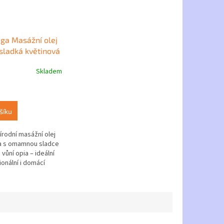
iga Masážní olej
sladká květinová
 ml
Skladem
šíku
írodní masážní olej
a s omamnou sladce
vůní opia – ideální
onální i domácí
rá zanechá pokožku
ěkkou a navodí...