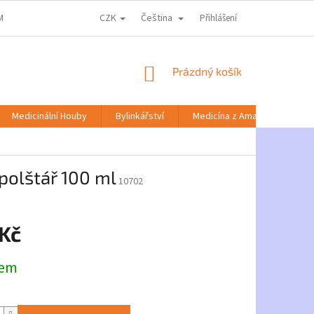
CZK
Čeština
MACE KE ZPRACOVÁNÍ OSOBNÍCH ÚDAJŮ
DOPRAVA A PLATBA
Přihlášení
NABÍD
NÁKUPNÍ
Prázdný košík
KOŠÍK
Medicinální Houby
Bylinkářství
Medicína z Amazonie
 polštář 100 ml
10702
 Kč
dem