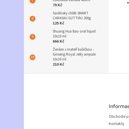
čokoláda-vanilka 400ml
79 Kč
Sardínsky chléb SMART
CARASAU GUTTIÀU 200g
125 Kč
Shuang Hua Bao oral liquid
10x10 ml
666 Kč
Ženšen s mateří kašičkou -
Ginseng Royal Jelly ampule
10x10 ml
210 Kč
Z
á
p
a
t
Informac
í
Obchodní 
Kontakty