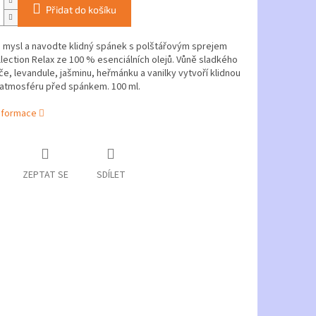
Přidat do košíku
e mysl a navodte klidný spánek s polštářovým sprejem
lection Relax ze 100 % esenciálních olejů. Vůně sladkého
, levandule, jašminu, heřmánku a vanilky vytvoří klidnou
 atmosféru před spánkem. 100 ml.
informace
ZEPTAT SE
SDÍLET