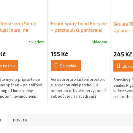
ářový sprej Sleep
Room Spray Good Fortune
Saules R
ňující sprej na
– patchouli & pomeranč
Opium – 
ář 100 ml
100 ml
vůně 200
Skladem
Skladem
rné
Průměrné
Průměrné
cení
hodnocení
hodnocení
Kč
155 Kč
245 Kč
ktu
produktu
produktu
je
je
5,0
5,0
o košíku
Do košíku
Do ko
z
z
5
5
ěte mysl a připravte se
Aura sprej pro čištění prostoru
Smyslný př
ček.
hvězdiček.
hvězdiček.
sný spánek – polstářový
s lahodnou vůní patchouli a
Saules Rig
Song of India vonný
pomeranče. Uvolní nervy, posilí
květinovou 
motem, levandulemi,
sebedůvěru a navádí vaši
pro profesi
em, grapefruitem a
energii ke štěstí a hojnosti.
masáž, kte
momem vás jemně uvede
Ideální před meditací, jógou...
hedvábně m
u...
s
Diskuze