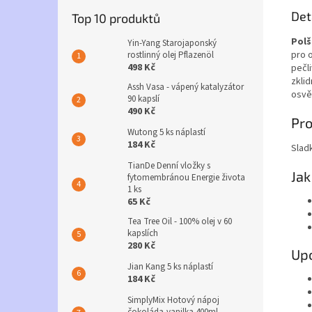
Det
Top 10 produktů
Polš
Yin-Yang Starojaponský
pro 
rostlinný olej Pflazenöl
498 Kč
pečli
zkli
Assh Vasa - vápený katalyzátor
osvě
90 kapslí
490 Kč
Pro
Wutong 5 ks náplastí
184 Kč
Slad
TianDe Denní vložky s
Jak
fytomembránou Energie života
1 ks
65 Kč
Tea Tree Oil - 100% olej v 60
kapslích
280 Kč
Up
Jian Kang 5 ks náplastí
184 Kč
SimplyMix Hotový nápoj