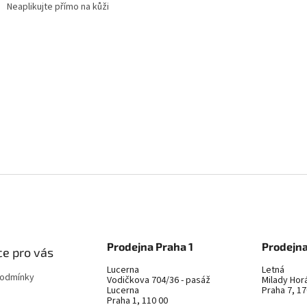
Neaplikujte přímo na kůži
Prodejna Praha 1
Prodejna
e pro vás
Lucerna
Letná
podmínky
Vodičkova 704/36 - pasáž
Milady Hor
Lucerna
Praha 7, 17
Praha 1, 110 00