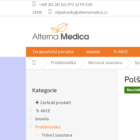
Přejít
+420 261 261 621 (PO až PÁ 9:00 -
na
14:00)
objednavky@alternamedica.cz
obsah
Terapeutická poradna
Imunita
％ AKCE
Domů
Problematika
Nervová soustava
Sp
P
Polš
o
Přeskočit
s
Kategorie
kategorie
Novin
t
r
✚ Zachraň produkt
a
％ AKCE
n
Imunita
n
í
Problematika
p
Trávicí soustava