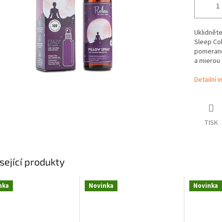
Uklidnět
Sleep Col
pomeranče
a mierou
Detailní 
TISK
sející produkty
nka
Novinka
Novinka