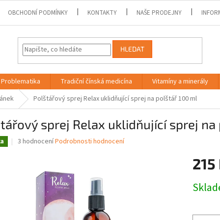
OBCHODNÍ PODMÍNKY
KONTAKTY
NAŠE PRODEJNY
INFOR
HLEDAT
Problematika
Tradiční čínská medicína
Vitamíny a minerály
ánek
Polštářový sprej Relax uklidňující sprej na polštář 100 ml
tářový sprej Relax uklidňující sprej na
Průměrné
3 hodnocení
Podrobnosti hodnocení
ka
hodnocení
produktu
215
je
4,3
Měrná
Skla
z
cena:
5
hvězdiček.