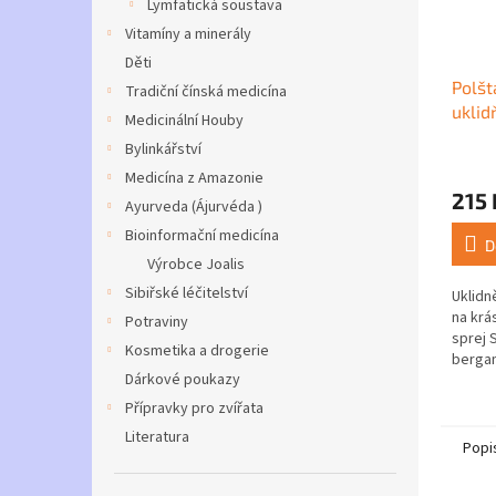
Lymfatická soustava
Vitamíny a minerály
Děti
Polšt
Tradiční čínská medicína
uklid
Medicinální Houby
polšt
Bylinkářství
Průmě
Medicína z Amazonie
hodno
215 
produ
Ayurveda (Ájurvéda )
je
Bioinformační medicína
5,0
D
Výrobce Joalis
z
5
Sibiřské léčitelství
Uklidn
hvězdi
na krá
Potraviny
sprej 
Kosmetika a drogerie
berga
Dárkové poukazy
gerián
karda
Přípravky pro zvířata
do stav
Literatura
Popi