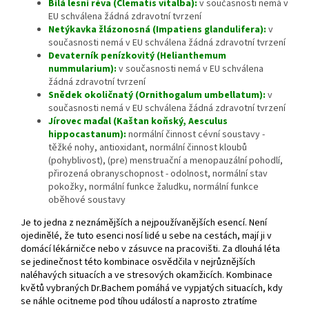
Bílá lesní réva (Clematis vitalba):
v současnosti nemá v
EU schválena žádná zdravotní tvrzení
Netýkavka žlázonosná (Impatiens glandulifera):
v
současnosti nemá v EU schválena žádná zdravotní tvrzení
Devaterník penízkovitý (Helianthemum
nummularium):
v současnosti nemá v EU schválena
žádná zdravotní tvrzení
Snědek okoličnatý (Ornithogalum umbellatum):
v
současnosti nemá v EU schválena žádná zdravotní tvrzení
Jírovec maďal (Kaštan koňský, Aesculus
hippocastanum):
normální činnost cévní soustavy -
těžké nohy, antioxidant, normální činnost kloubů
(pohyblivost), (pre) menstruační a menopauzální pohodlí,
přirozená obranyschopnost - odolnost, normální stav
pokožky, normální funkce žaludku, normální funkce
oběhové soustavy
Je to jedna z neznámějších a nejpoužívanějších esencí. Není
ojedinělé, že tuto esenci nosí lidé u sebe na cestách, mají ji v
domácí lékárničce nebo v zásuvce na pracovišti. Za dlouhá léta
se jedinečnost této kombinace osvědčila v nejrůznějších
naléhavých situacích a ve stresových okamžicích. Kombinace
květů vybraných Dr.Bachem pomáhá ve vypjatých situacích, kdy
se náhle ocitneme pod tíhou událostí a naprosto ztratíme