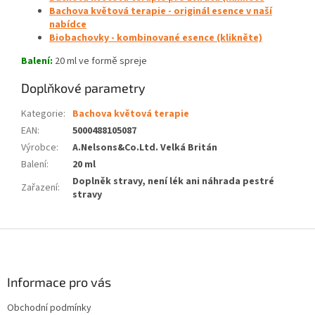
Bachova květová terapie - originál esence v naší
nabídce
Biobachovky - kombinované esence (klikněte)
Balení:
20 ml ve formě spreje
Doplňkové parametry
Kategorie
:
Bachova květová terapie
EAN
:
5000488105087
Výrobce
:
A.Nelsons&Co.Ltd. Velká Britán
Balení
:
20 ml
Doplněk stravy, není lék ani náhrada pestré
Zařazení
:
stravy
Z
á
p
a
Informace pro vás
t
Obchodní podmínky
í