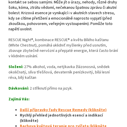
kontakt se sebou samými. Může jít o úrazy, nehody, různé druhy
šoku, kóma, ztrátu vědomí, nečekanou špatnou zprávu či akutní
bolest. Krizová esence je vynikající i v akutních stavech stresu,
kdy se cítíme přetížení a emocionálně naprosto vypjatí (před
zkouškou, pohovorem, veřejným vystoupením). Pomůže toto
napětí uvolnit.
RESCUE Night®, kombinace RESCUE® a květu Bílého kaštanu
(White Chestnut), pomáhá uklidniť myšlenky před usnutím,
zbavuje zbytečně nervózní a přepjaté energie, která často brání
v klidném usínání.
Složení:
27% alkohol, voda, netýkavka žlázonosná, snědek
okoličnatý, slíva třešňová, devaterník penízkovitý, bílá lesní
réva, bílý kaštan
Dávkování:
2 stříknutí přímo na jazyk.
Zajímá Vás:
Další přípravky řady Rescue Remedy (klikněte)
Rychlý přehled jednotlivých esencí a indikací
(klikněte)
Bachova květová terapie pro zvířata (klikněte