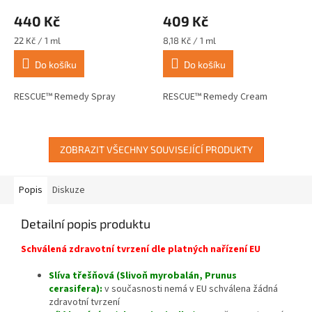
440 Kč
409 Kč
Měrná
Měrná
22 Kč / 1 ml
8,18 Kč / 1 ml
cena:
cena:
Do košíku
Do košíku
RESCUE™ Remedy Spray
RESCUE™ Remedy Cream
ZOBRAZIT VŠECHNY SOUVISEJÍCÍ PRODUKTY
Popis
Diskuze
Detailní popis produktu
Schválená zdravotní tvrzení dle platných nařízení EU
Slíva třešňová (Slivoň myrobalán, Prunus
cerasifera):
v současnosti nemá v EU schválena žádná
zdravotní tvrzení