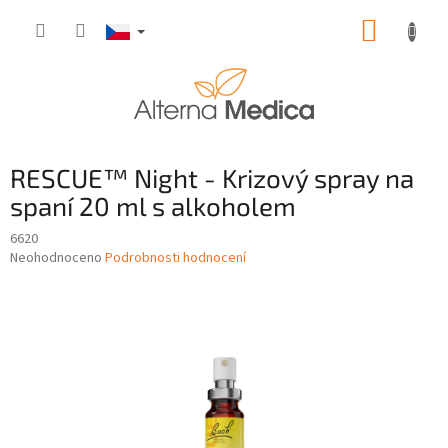
Přejít
NÁKUP
na
obsah
KOŠÍK
RESCUE™ Night - Krizový spray na
spaní 20 ml s alkoholem
6620
Průměrné
Neohodnoceno
Podrobnosti hodnocení
hodnocení
produktu
je
0,0
z
5
hvězdiček.