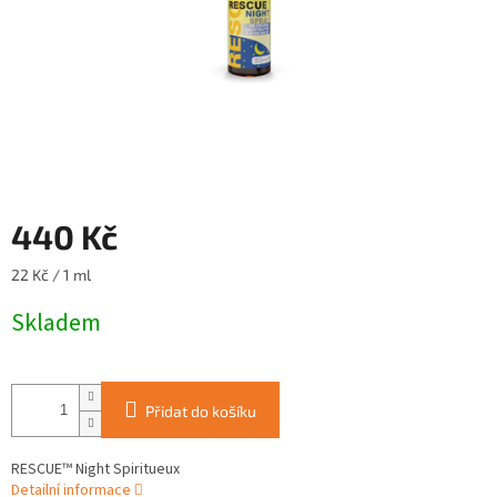
440 Kč
Měrná
22 Kč / 1 ml
cena:
Skladem
Přidat do košíku
RESCUE™ Night Spiritueux
Detailní informace