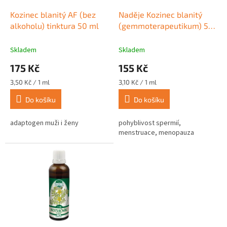
o
d
Kozinec blanitý AF (bez
Naděje Kozinec blanitý
u
alkoholu) tinktura 50 ml
(gemmoterapeutikum) 50
k
ml
t
Skladem
Skladem
ů
175 Kč
155 Kč
Měrná
Měrná
3,50 Kč / 1 ml
3,10 Kč / 1 ml
cena:
cena:
Do košíku
Do košíku
adaptogen muži i ženy
pohyblivost spermií,
menstruace, menopauza