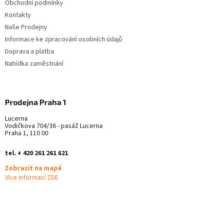
Obchodní podmínky
í
p
Kontakty
r
v
Naše Prodejny
k
Informace ke zpracování osobních údajů
y
Doprava a platba
v
ý
Nabídka zaměstnání
p
i
s
u
Prodejna Praha 1
Lucerna
Vodičkova 704/36 - pasáž Lucerna
Praha 1, 110 00
tel. + 420 261 261 621
Zobrazit na mapě
Více informací ZDE