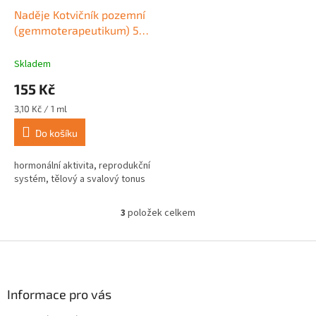
Naděje Kotvičník pozemní
(gemmoterapeutikum) 50
ml
Skladem
155 Kč
Měrná
3,10 Kč / 1 ml
cena:
Do košíku
hormonální aktivita, reprodukční
systém, tělový a svalový tonus
3
položek celkem
O
v
l
Z
á
á
d
p
a
a
Informace pro vás
c
t
í