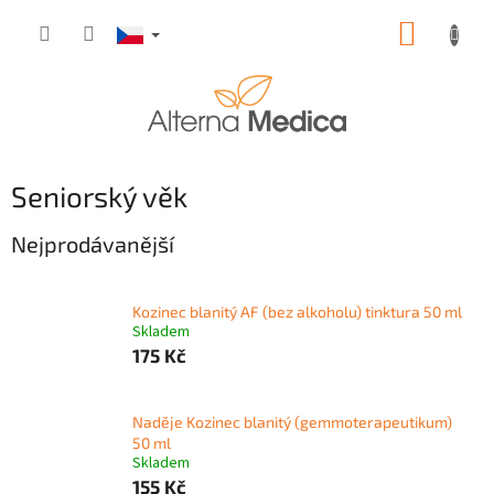
Přejít
NÁKUP
na
obsah
KOŠÍK
Seniorský věk
Nejprodávanější
Kozinec blanitý AF (bez alkoholu) tinktura 50 ml
Skladem
175 Kč
Naděje Kozinec blanitý (gemmoterapeutikum)
50 ml
Skladem
155 Kč