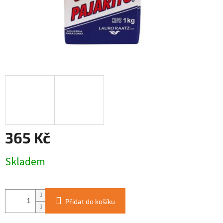
365 Kč
Měrná
Skladem
cena:
Přidat do košíku