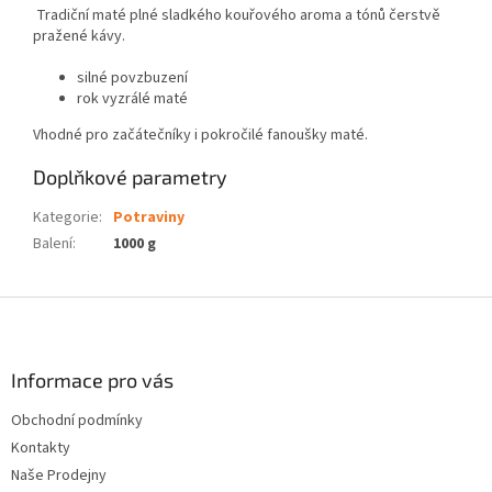
Tradiční maté plné sladkého kouřového aroma a tónů čerstvě
pražené kávy.
silné povzbuzení
rok vyzrálé maté
Vhodné pro začátečníky i pokročilé fanoušky maté.
Doplňkové parametry
Kategorie
:
Potraviny
Balení
:
1000 g
Z
á
p
a
Informace pro vás
t
Obchodní podmínky
í
Kontakty
Naše Prodejny