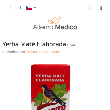
Přejít
NÁKUP
na
obsah
KOŠÍK
Yerba Maté Elaborada
10544
Průměrné
Neohodnoceno
Podrobnosti hodnocení
hodnocení
produktu
je
0,0
z
5
hvězdiček.