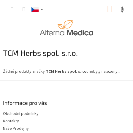
Přejít
NÁKUP
na
obsah
KOŠÍK
TCM Herbs spol. s.r.o.
Žádné produkty značky
TCM Herbs spol. s.r.o.
nebyly nalezeny...
Z
á
p
a
Informace pro vás
t
Obchodní podmínky
í
Kontakty
Naše Prodejny